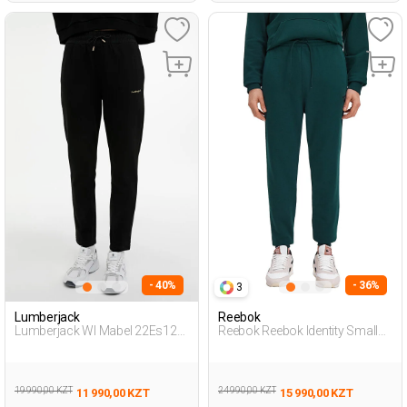
- 40%
- 36%
3
Lumberjack
Reebok
Lumberjack Wl Mabel 22Es121
Reebok Reebok Identity Small
3Pr Черный Женщина
Log Зеленый 009 Мужчина
Спортивные Брюки
Спортивные Брюки
19 990,00 KZT
24 990,00 KZT
11 990,00 KZT
15 990,00 KZT