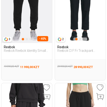
- 40%
3
2
Reebok
Reebok
Reebok Reebok Identity Small
Reebok Cl F Fr Trackpant
Log Черный Мужчина
Черный Мужчина
Спортивные Брюки
Спортивные Брюки
19 990,00 KZT
29 990,00 KZT
11 990,00 KZT
28 990,00 KZT