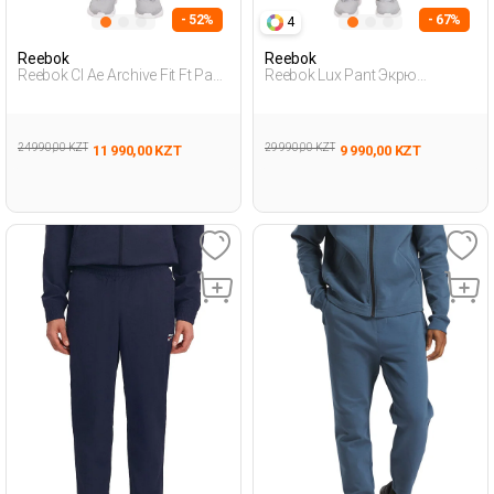
- 52%
- 67%
4
Reebok
Reebok
Reebok Cl Ae Archive Fit Ft Pant
Reebok Lux Pant Экрю
Коричневый 004 Женщина
Женщина Спортивные Брюки
Спортивные Брюки
24 990,00 KZT
29 990,00 KZT
11 990,00 KZT
9 990,00 KZT