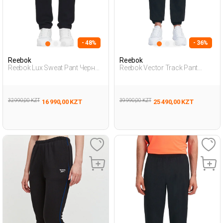
- 48%
- 36%
Reebok
Reebok
Reebok Lux Sweat Pant Черный
Reebok Vector Track Pant
Женщина Спортивные Брюки
Черный Женщина
Спортивные Брюки
32 990,00 KZT
39 990,00 KZT
16 990,00 KZT
25 490,00 KZT