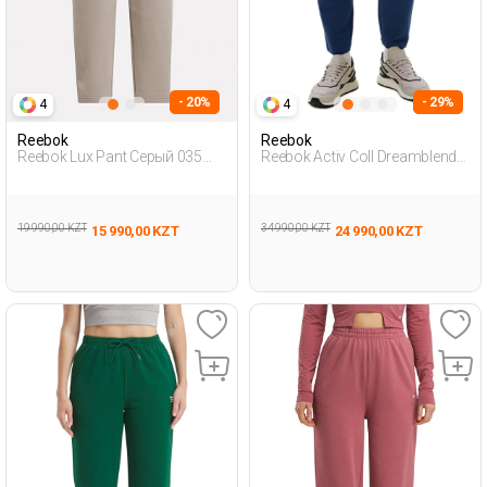
- 20%
- 29%
4
4
Reebok
Reebok
Reebok Lux Pant Серый 035
Reebok Activ Coll Dreamblend
Женщина Спортивные Брюки
Pan Синий 004 Мужчина
Спортивные Брюки
19 990,00 KZT
34 990,00 KZT
15 990,00 KZT
24 990,00 KZT