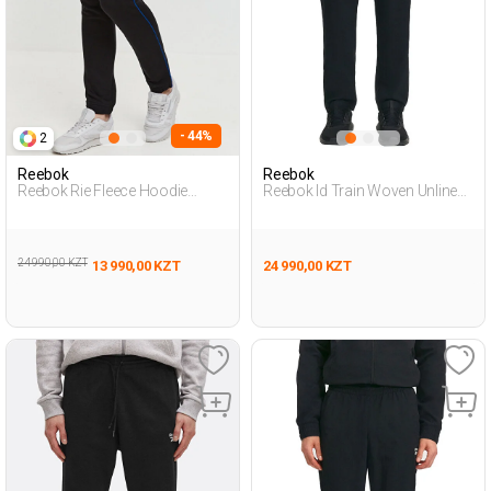
- 44%
2
Reebok
Reebok
Reebok Rie Fleece Hoodie
Reebok Id Train Woven Unlined
Черный Женщина
Pa Черный Мужчина
Спортивные Брюки
Спортивные Брюки
24 990,00 KZT
13 990,00 KZT
24 990,00 KZT