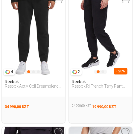
- 20%
4
2
Reebok
Reebok
Reebok Activ Coll Dreamblend
Reebok Ri French Terry Pant
Pan Черный Мужчина
Черный Женщина
Спортивные Брюки
Спортивные Брюки
24 990,00 KZT
34 990,00 KZT
19 990,00 KZT