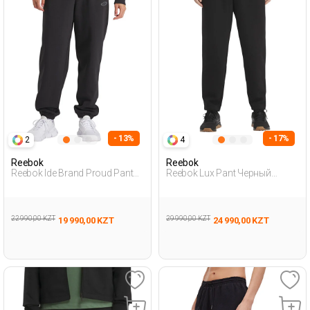
- 13%
- 17%
2
4
Reebok
Reebok
Reebok Ide Brand Proud Pant
Reebok Lux Pant Черный
Черный Женщина
Женщина Спортивные Брюки
Спортивные Брюки
22 990,00 KZT
29 990,00 KZT
19 990,00 KZT
24 990,00 KZT