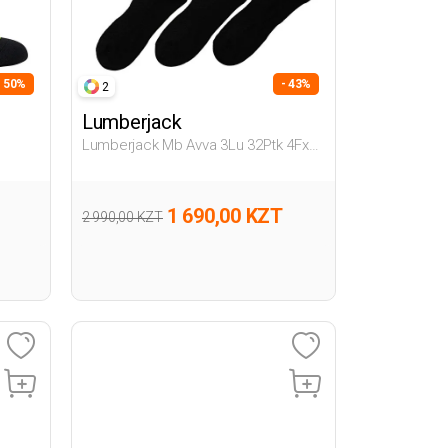
- 50%
- 43%
2
Lumberjack
Lumberjack Mb Avva 3Lu 32Ptk 4Fx
Черный Мужчина Носки Пинетки
1 690,00 KZT
2 990,00 KZT