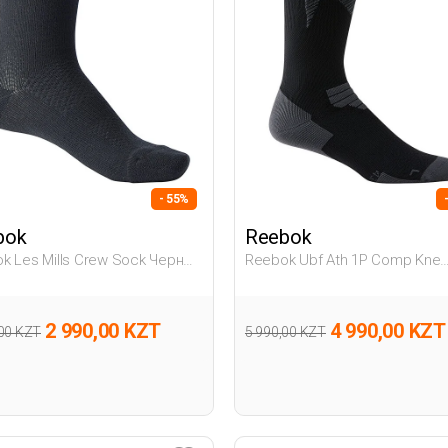
- 55%
bok
Reebok
k Les Mills Crew Sock Черный
Reebok Ubf Ath 1P Comp Kne
лый, Унисекс Носки
Черный Взрослый, Унисекс 
2 990,00 KZT
4 990,00 KZT
,00 KZT
5 990,00 KZT