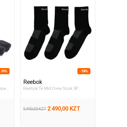
- 39%
- 58%
Reebok
Черный
Reebok Te Mid Crew Sock 3P
Черный Взрослый, Унисекс Носки
2 490,00 KZT
5 990,00 KZT