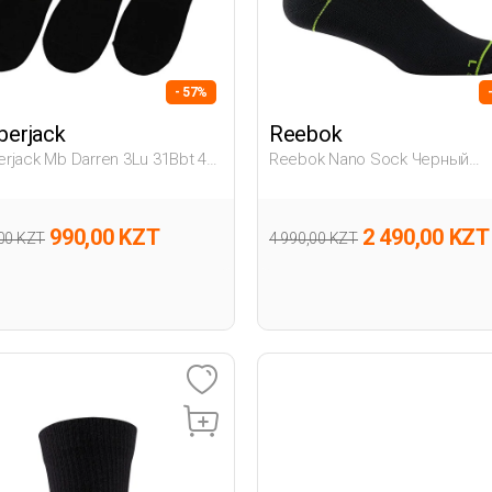
- 57%
erjack
Reebok
rjack Mb Darren 3Lu 31Bbt 4Fx
Reebok Nano Sock Черный
й Мужчина Носки Для
Взрослый, Унисекс Носки
ток
990,00 KZT
2 490,00 KZT
,00 KZT
4 990,00 KZT