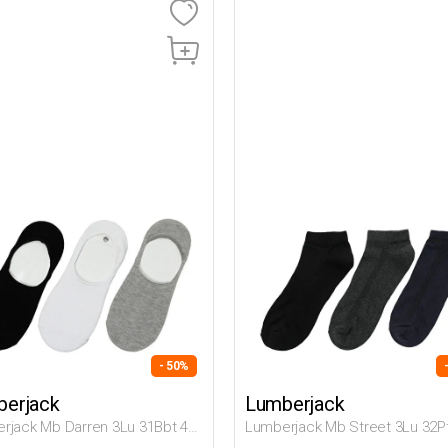
- 50%
erjack
Lumberjack
rjack Mb Darren 3Lu 31Bbt 4Fx
Lumberjack Mb Street 3Lu 32P
й Мужчина Носки Для
Черный Мужчина Носки Пине