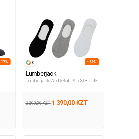
- 17%
- 39%
3
Lumberjack
Lumberjack Wb Deliah 3Lu 31Bbt 4Fx
Носки
Черный Женщина Носки Для
Бабеток
1 390,00 KZT
2 290,00 KZT