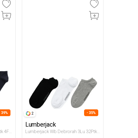
- 39%
- 35%
2
Lumberjack
tk 4Fx
Lumberjack Wb Debrorah 3Lu 32Ptk
тки
4Fx Черный Женщина Носки