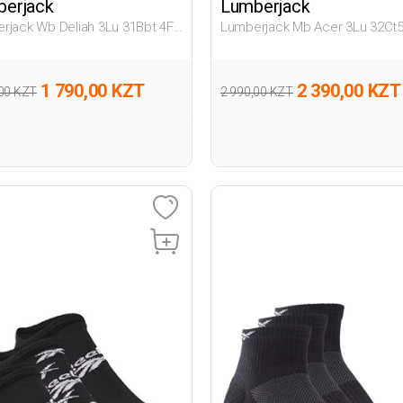
erjack
Lumberjack
rjack Wb Deliah 3Lu 31Bbt 4Fx
Lumberjack Mb Acer 3Lu 32Ct
ый Женщина Носки Для
4Fx Черный Мужчина Носки
ток
Пинетки
1 790,00 KZT
2 390,00 KZT
,00 KZT
2 990,00 KZT