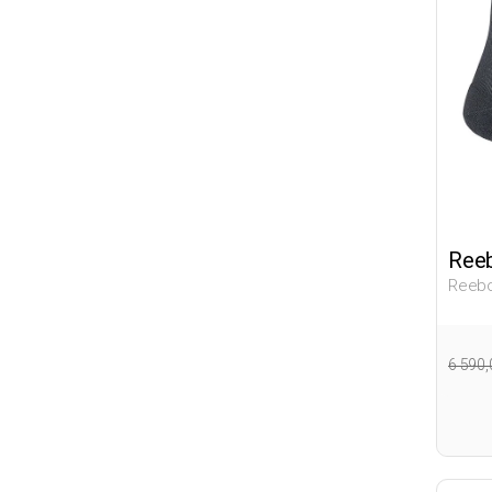
Ree
Reebo
Взрос
6 590