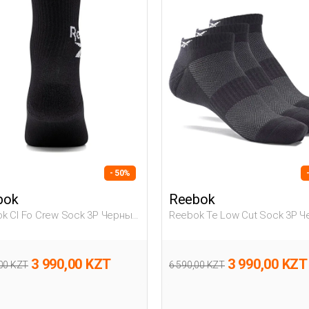
- 50%
bok
Reebok
k Cl Fo Crew Sock 3P Черный
Reebok Te Low Cut Sock 3P 
лый, Унисекс Носки
Взрослый, Унисекс Носки
3 990,00 KZT
3 990,00 KZT
,00 KZT
6 590,00 KZT