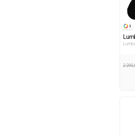
3
Lumb
Lumbe
Черны
Бабе
2 290