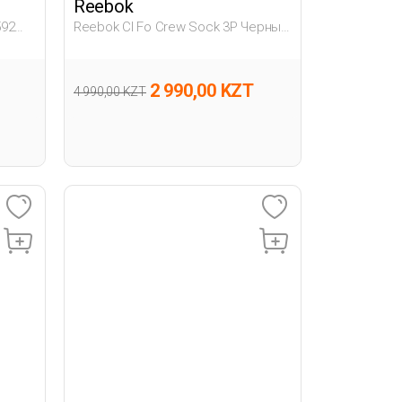
Reebok
592
Reebok Cl Fo Crew Sock 3P Черный
Взрослый, Унисекс Носки
2 990,00 KZT
4 990,00 KZT