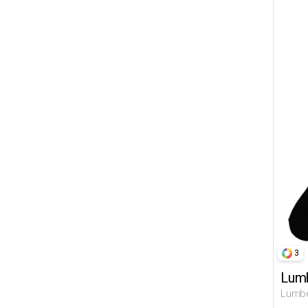
3
Lumb
Lumbe
Черны