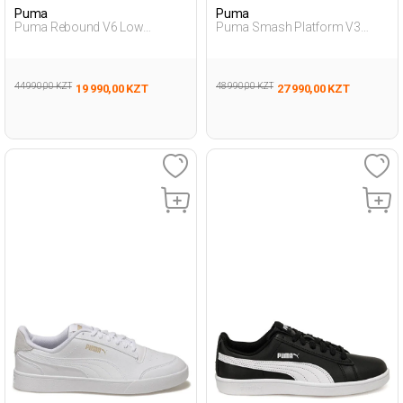
Puma
Puma
Puma Rebound V6 Low
Puma Smash Platform V3
Черный Мужчина
Черный Женщина
Полуботинки
Полуботинки
44 990,00 KZT
48 990,00 KZT
19 990,00 KZT
27 990,00 KZT