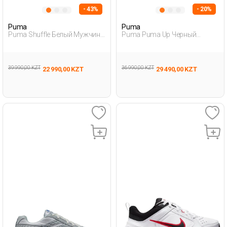
- 43%
- 20%
Puma
Puma
Puma Shuffle Белый Мужчина
Puma Puma Up Черный
Полуботинки
Женщина Полуботинки
39 990,00 KZT
36 990,00 KZT
22 990,00 KZT
29 490,00 KZT