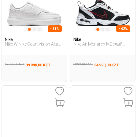
- 31%
- 42%
Nike
Nike
Nike W Nike Court Vision Alta
Nike Air Monarch Iv Белый
Белый Женщина
Мужчина Полуботинки
Полуботинки
57 990,00 KZT
59 990,00 KZT
39 990,00 KZT
34 990,00 KZT