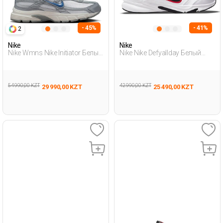
- 45%
- 41%
2
Nike
Nike
Nike Wmns Nike Initiator Белый
Nike Nike Defyallday Белый
Женщина Полуботинки
Мужчина Полуботинки
54 990,00 KZT
42 990,00 KZT
29 990,00 KZT
25 490,00 KZT