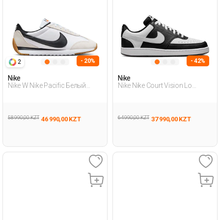
- 20%
- 42%
2
Nike
Nike
Nike W Nike Pacific Белый
Nike Nike Court Vision Lo
Женщина Полуботинки
Черный Мужчина
Полуботинки
58 990,00 KZT
64 990,00 KZT
46 990,00 KZT
37 990,00 KZT