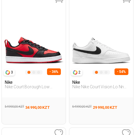
- 36%
- 54%
3
2
Nike
Nike
Nike Court Borough Low
Nike Nike Court Vision Lo Nn
Recraft Красный Подросток
Белый Мужчина Полуботинки
Полуботинки
54 990,00 KZT
64 990,00 KZT
34 990,00 KZT
29 990,00 KZT