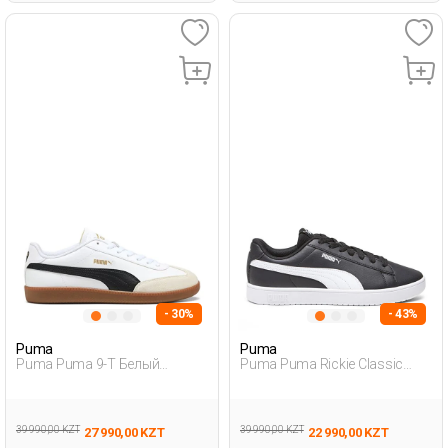
- 30%
- 43%
Puma
Puma
Puma Puma 9-T Белый
Puma Puma Rickie Classic
Женщина Полуботинки
Черный Мужчина
Полуботинки
39 990,00 KZT
39 990,00 KZT
27 990,00 KZT
22 990,00 KZT