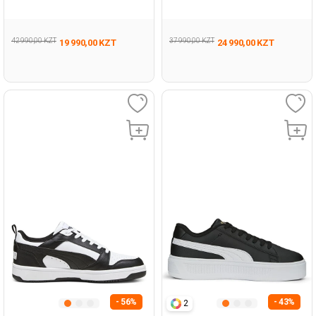
Серый Мужчина Полуботинки
Женщина Полуботинки
42 990,00 KZT
37 990,00 KZT
19 990,00 KZT
24 990,00 KZT
- 56%
- 43%
2