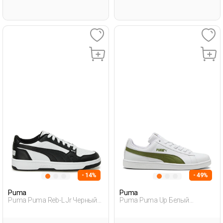
- 14%
- 49%
Puma
Puma
Puma Puma Reb-L Jr Черный
Puma Puma Up Белый
Подросток Полуботинки
Мужчина Полуботинки