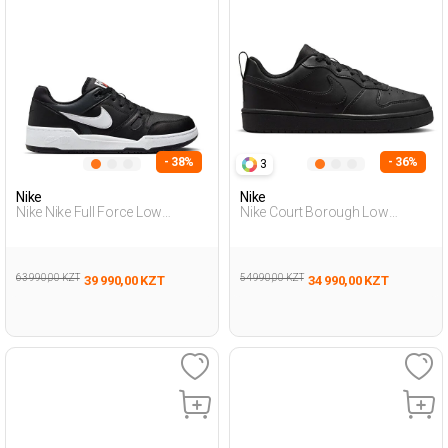
- 38%
- 36%
3
Nike
Nike
Nike Nike Full Force Low
Nike Court Borough Low
Черный Мужчина
Recraft Черный Подросток,
Полуботинки
Мальч. Полуботинки
63 990,00 KZT
54 990,00 KZT
39 990,00 KZT
34 990,00 KZT