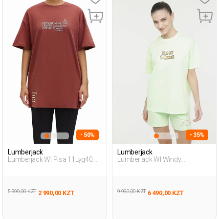
- 50%
- 35%
Lumberjack
Lumberjack
Lumberjack Wl Pisa 11Lyg40
Lumberjack Wl Windy
4Fx Коралловый 007
11Md1153 4Fx Зеленый 006
Женщина Футболка
Женщина Футболка
5 990,00 KZT
9 990,00 KZT
2 990,00 KZT
6 490,00 KZT