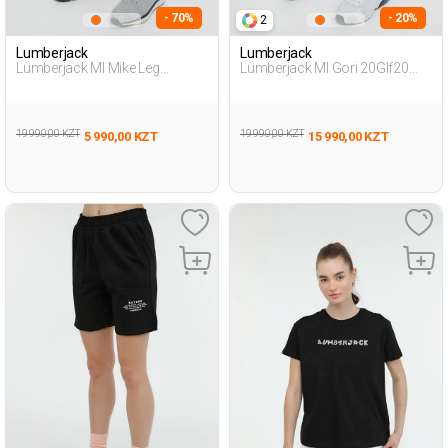
- 70%
- 20%
2
Lumberjack
Lumberjack
Lumberjack Ml Mike Leg
Lumberjack Ml Gori 20Glf20
20Mike01 3Fx Черный
3Fx Серый 023 Мужчина
Мужчина Шорты
Шорты
19 990,00 KZT
19 990,00 KZT
5 990,00 KZT
15 990,00 KZT