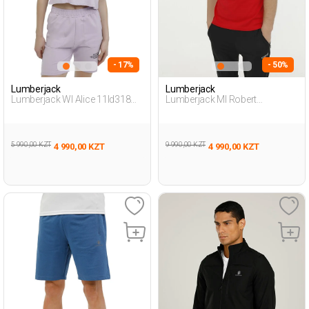
- 17%
- 50%
Lumberjack
Lumberjack
Lumberjack Wl Alice 11Id318
Lumberjack Ml Robert
3Fx Фиолетовый 008
11Ct1044 3Fx Красный
Женщина Футболка
Мужчина Футболка
5 990,00 KZT
9 990,00 KZT
4 990,00 KZT
4 990,00 KZT