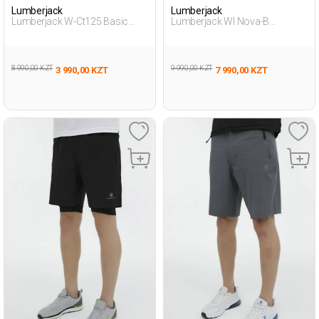
Lumberjack
Lumberjack
Lumberjack W-Ct125 Basic
Lumberjack Wl Nova-B
Leggings 3F Черный Женщина
11Ct1009 3Fx Фиолетовый
Леггинсы
013 Женщина Футболка
8 990,00 KZT
9 990,00 KZT
3 990,00 KZT
7 990,00 KZT