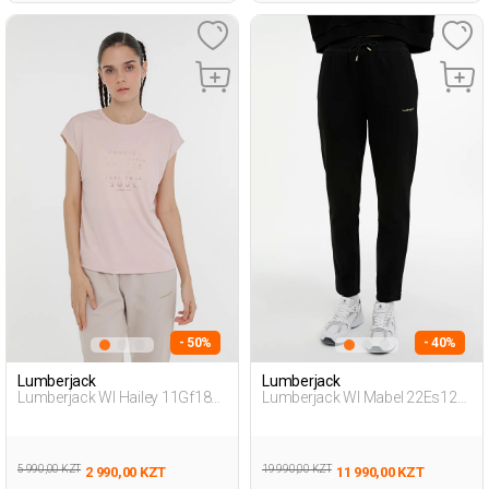
- 50%
- 40%
Lumberjack
Lumberjack
Lumberjack Wl Hailey 11Gf18
Lumberjack Wl Mabel 22Es121
3Pr Розовый 010 Женщина
3Pr Черный Женщина
Футболка
Спортивные Брюки
5 990,00 KZT
19 990,00 KZT
2 990,00 KZT
11 990,00 KZT