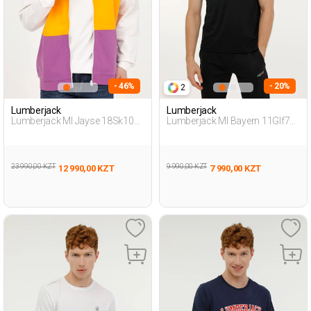
- 46%
- 20%
2
Lumberjack
Lumberjack
Lumberjack Ml Jayse 18Sk1002
Lumberjack Ml Bayern 11Glf75
4Fx Экрю Мужчина
3Fx Черный Мужчина
Толстовка На Молнии
Футболка
23 990,00 KZT
9 990,00 KZT
12 990,00 KZT
7 990,00 KZT