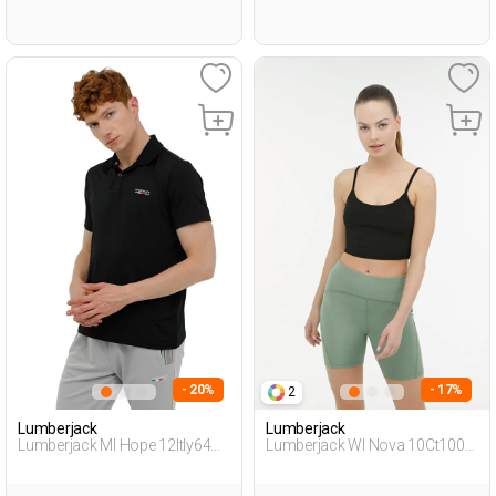
- 20%
- 17%
2
Lumberjack
Lumberjack
Lumberjack Ml Hope 12Itly64
Lumberjack Wl Nova 10Ct1007
3Fx Черный Мужчина
3Fx Черный Женщина Майка
Рубашка-Поло