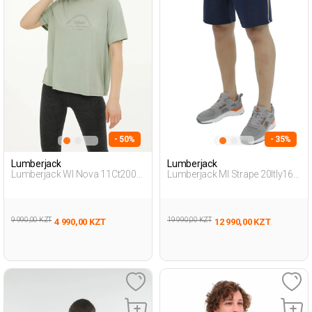
- 50%
- 35%
Lumberjack
Lumberjack
Lumberjack Wl Nova 11Ct2009
Lumberjack Ml Strape 20Itly163
3Fx Зеленый 004 Женщина
3Fx Синий Мужчина Шорты
Футболка
9 990,00 KZT
19 990,00 KZT
4 990,00 KZT
12 990,00 KZT