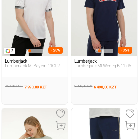
- 20%
- 35%
2
Lumberjack
Lumberjack
Lumberjack Ml Bayern 11Glf75
Lumberjack Ml Weneg-B 11Id53
3Fx Белый Мужчина
3Fx Синий Мужчина Футболка
Футболка
9 990,00 KZT
9 990,00 KZT
7 990,00 KZT
6 490,00 KZT