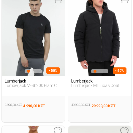
- 50%
- 40%
Lumberjack
Lumberjack
Lumberjack M-Sb200 Flam C T-
Lumberjack Ml Lucas Coat
Sh 3Fx Черный Мужчина
1N55 5Pr Черный Мужчина
Футболка
Куртка
9 990,00 KZT
49 990,00 KZT
4 990,00 KZT
29 990,00 KZT