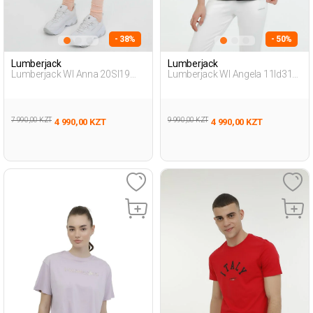
- 38%
- 50%
Lumberjack
Lumberjack
Lumberjack Wl Anna 20Sl19
Lumberjack Wl Angela 11Id313
3Fx Черный Женщина Шорты
3Fx Черный Женщина
Футболка
7 990,00 KZT
9 990,00 KZT
4 990,00 KZT
4 990,00 KZT