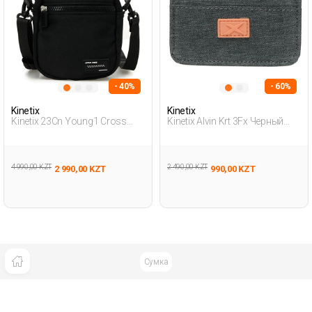
- 40%
- 60%
Kinetix
Kinetix
Kinetix 23Cn Young1 Cross
Kinetix Alvin Krt 3Fx Черный
Bag 3Fx Черный Мужчина
Мужчина Кардхолдер
Поперечная Сумка
4 990,00 KZT
2 490,00 KZT
2 990,00 KZT
990,00 KZT
Сумка