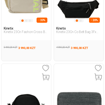
- 33%
- 20%
Kinetix
Kinetix
Kinetix 23Cn Fashon Cross Bag
Kinetix 23Cn Co Belt Bag 3Fx
3Fx Бежевый Мужчина
Черный Мужчина Поясная
Поперечная Сумка
Сумка
5 990,00 KZT
4 990,00 KZT
3 990,00 KZT
3 990,00 KZT