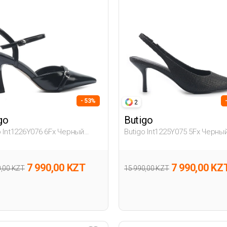
- 53%
2
go
Butigo
o Int1226Y076 6Fx Черный
Butigo Int1225Y075 5Fx Черны
ина Гова
Женщина Гова
7 990,00 KZT
7 990,00 KZ
0,00 KZT
15 990,00 KZT