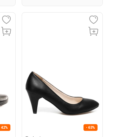
- 42%
- 63%