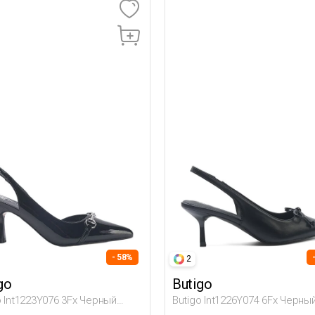
- 58%
2
go
Butigo
o Int1223Y076 3Fx Черный
Butigo Int1226Y074 6Fx Черны
ина Гова
Женщина Гова