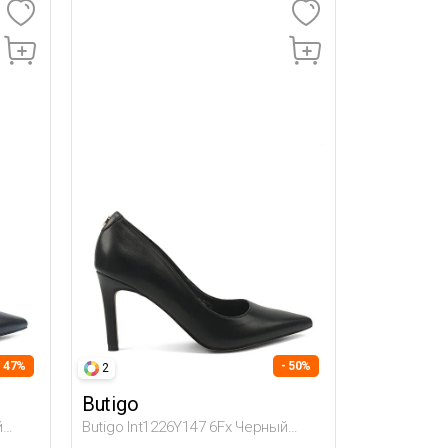
- 47%
- 50%
2
Butigo
й
Butigo Int1226Y147 6Fx Черный
Женщина Гова