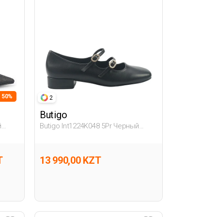
- 50%
2
Butigo
й
Butigo Int1224K048 5Pr Черный
Женщина Гова
T
13 990,00 KZT