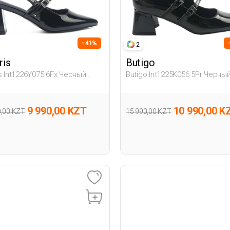
- 41%
2
ris
Butigo
is Int1226Y075 6Fx Черный
Butigo Int1225K056 5Pr Черны
ина Гова
Женщина Гова
9 990,00 KZT
10 990,00 K
0,00 KZT
15 990,00 KZT