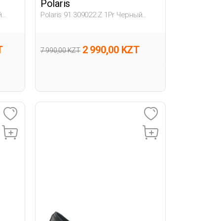
Polaris
й
Polaris 91.309022.Z 1Pr Черный
форт
Женщина Лодочки На Среднем
Каблук
T
2 990,00 KZT
7 990,00 KZT