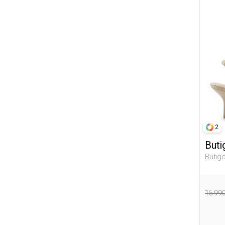
2
Buti
Butig
007 Ж
15 99