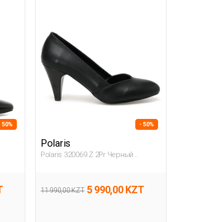
- 50%
- 50%
Polaris
Polaris 320069.Z 2Pr Черный
Женщина Гова
T
5 990,00 KZT
11 990,00 KZT