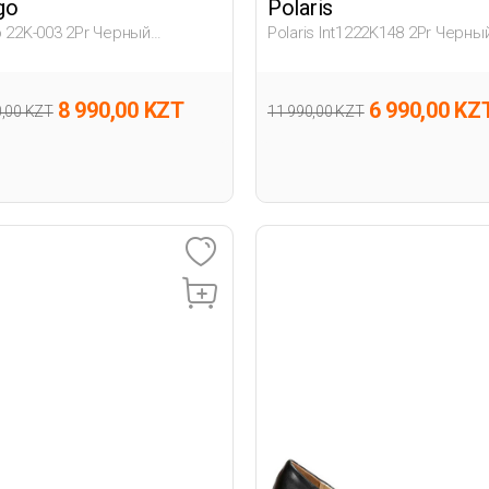
go
Polaris
o 22K-003 2Pr Черный
Polaris Int1222K148 2Pr Черны
ина Гова
Женщина Традиционный Ком
На П
8 990,00 KZT
6 990,00 KZ
0,00 KZT
11 990,00 KZT