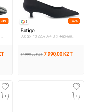
- 31%
- 47%
2
Butigo
й
Butigo Int1225Y074 5Fx Черный
Женщина Гова
ZT
7 990,00 KZT
14 990,00 KZT