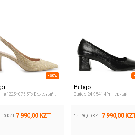
- 50%
go
Butigo
o Int1225Y075 5Fx Бежевый
Butigo 24K-541 4Pr Черный
енщина Гова
Женщина Гова
7 990,00 KZT
7 990,00 KZ
0,00 KZT
15 990,00 KZT