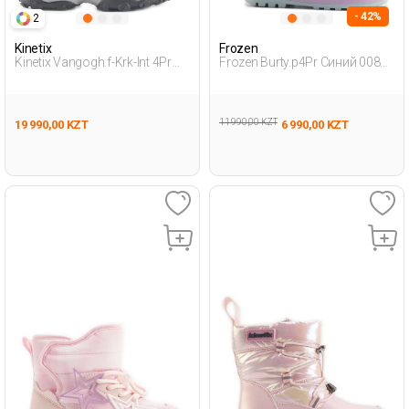
- 42%
2
Kinetix
Frozen
Kinetix Vangogh.f-Krk-Int 4Pr
Frozen Burty.p4Pr Синий 008
Синий Девочка Снежные
Дошкольник, Девоч.
Ботинки
Дождевые Ботинки
11 990,00 KZT
19 990,00 KZT
6 990,00 KZT