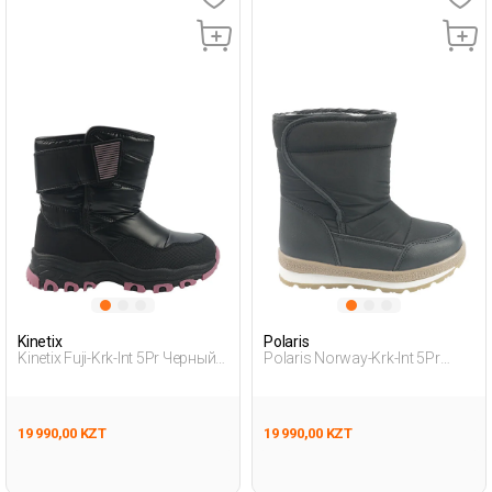
Kinetix
Polaris
Kinetix Fuji-Krk-Int 5Pr Черный
Polaris Norway-Krk-Int 5Pr
Девочка Зимние Сапоги
Черный Дошкольник, Мальч.
Зимние Сапоги
19 990,00 KZT
19 990,00 KZT