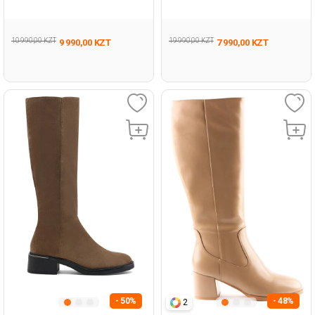
Черный Младенец, Мальч.
Голубой 005 Дошкольник,
Зимние Сапоги
Девоч. Зимние Сапоги
10 990,00 KZT
19 990,00 KZT
9 990,00 KZT
7 990,00 KZT
- 50%
- 48%
2