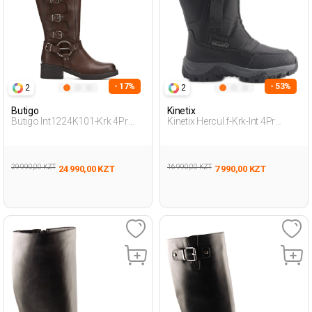
- 17%
- 53%
2
2
Butigo
Kinetix
Butigo Int1224K101-Krk 4Pr
Kinetix Hercul.f-Krk-Int 4Pr
Коричневый Женщина
Черный Мальчик Зимние
Сапоги На Плоской Подошве
Сапоги
29 990,00 KZT
16 990,00 KZT
24 990,00 KZT
7 990,00 KZT