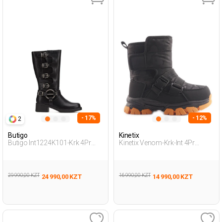
- 17%
- 12%
2
Butigo
Kinetix
Butigo Int1224K101-Krk 4Pr
Kinetix Venom-Krk-Int 4Pr
Черный Женщина Сапоги На
Черный Дошкольник, Мальч.
Плоской Подошве
Снежные Ботинки
29 990,00 KZT
16 990,00 KZT
24 990,00 KZT
14 990,00 KZT