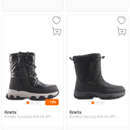
- 10%
Kinetix
Kinetix
Kinetix Sunset.p-Krk-Int 4Pr
Kinetix Hercul.p-Krk-Int 4Pr
Черный Дошкольник, Девоч.
Черный Дошкольник, Мальч.
Снежные Ботинки
Зимние Сапоги