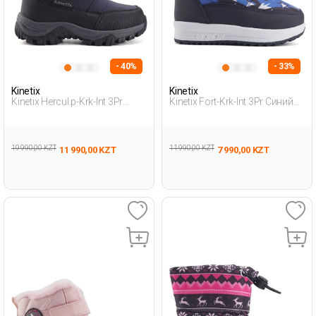
- 40%
- 33%
Kinetix
Kinetix
Kinetix Hercul.p-Krk-Int 3Pr
Kinetix Fort-Krk-Int 3Pr Синий
Синий Дошкольник, Мальч.
Дошкольник, Мальч. Зимние
Зимние Сапоги
Сапоги
19 990,00 KZT
11 990,00 KZT
11 990,00 KZT
7 990,00 KZT