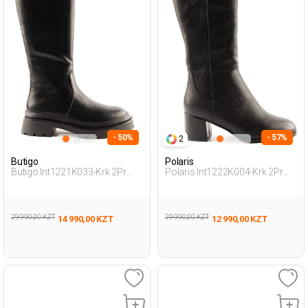
- 50%
- 57%
2
Butigo
Polaris
Butigo Int1221K033-Krk 2Pr
Polaris Int1222K004-Krk 2Pr
Черный Женщина
Черный Женщина Сапоги На
Полусапоги
Каблуке
29 990,00 KZT
29 990,00 KZT
14 990,00 KZT
12 990,00 KZT