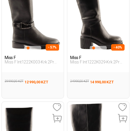
- 57%
- 40%
Miss F
Miss F
Miss F Int1222K003-Krk 2Pr
Miss F Int1222K029-Krk 2Pr
Черный Женщина Сапоги На
Черный Женщина Сапоги На
Плоской Подошве
Каблуке
29 990,00 KZT
24 990,00 KZT
12 990,00 KZT
14 990,00 KZT