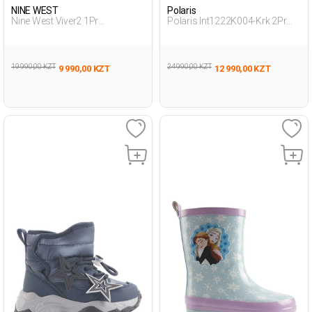
NINE WEST
Polaris
Nine West Viver2 1Pr
Polaris Int1222K004-Krk 2Pr
Коричневый 013 Женщина
Хаки Женщина Сапоги На
Сапоги На Плоской Подошве
Каблуке
19 990,00 KZT
24 990,00 KZT
9 990,00 KZT
12 990,00 KZT