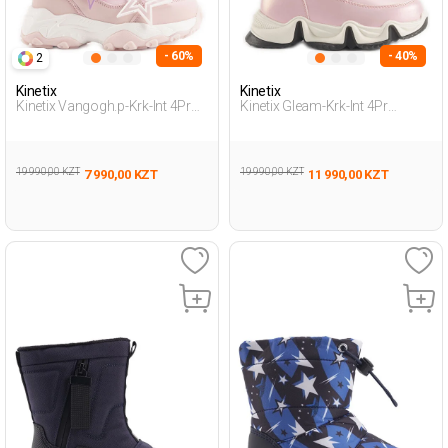
- 60%
- 40%
2
Kinetix
Kinetix
Kinetix Vangogh.p-Krk-Int 4Pr
Kinetix Gleam-Krk-Int 4Pr
Розовый Дошкольник, Девоч.
Розовый Дошкольник, Девоч.
Снежные Ботинки
Зимние Сапоги
19 990,00 KZT
19 990,00 KZT
7 990,00 KZT
11 990,00 KZT