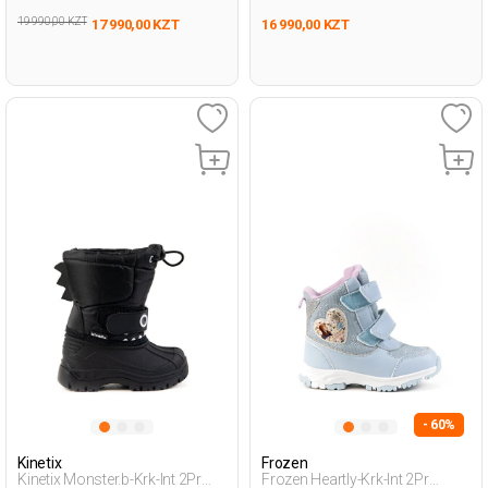
19 990,00 KZT
17 990,00 KZT
16 990,00 KZT
- 60%
Kinetix
Frozen
Kinetix Monster.b-Krk-Int 2Pr
Frozen Heartly-Krk-Int 2Pr