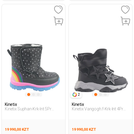
2
Kinetix
Kinetix
Kinetix Suphan-Krk-Int 5Pr
Kinetix Vangogh.f-Krk-Int 4Pr
Черный Дошкольник, Девоч.
Черный Девочка Снежные
Зимние Сапоги
Ботинки
19 990,00 KZT
19 990,00 KZT