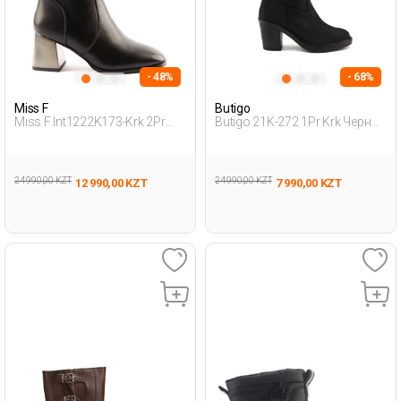
- 48%
- 68%
Miss F
Butigo
Miss F Int1222K173-Krk 2Pr
Butigo 21K-272 1Pr Krk Черный
Черный Женщина Сапоги На
Женщина Сапоги На Каблуке
Каблуке
24 990,00 KZT
24 990,00 KZT
12 990,00 KZT
7 990,00 KZT