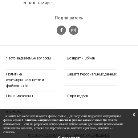
оплаты в мире.
Подпишитесь
Часто задаваемые вопросы
Возврат и Обмен
Политика
Защита персональных данных
конфиденциальности и
файлов cookie
Наши магазины
Отдел кадров
Контакты
X
На нашем веб-сайте используются файлы cookie. Для получения подробной информации о
файлах cookie
Политика конфиденциальности и файлов cookie
с этими Вы можете
ознакомиться. Если вы разрешаете использование файлов cookie для анализа использования
вами нашего веб-сайта, а также для персонализации контента и рекламы, нажмите «Я
согласен».
© 2026 FLO.COM.KZ. ВСЕ ПРАВА ЗАЩИЩЕНЫ.
Я согласен