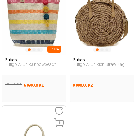
- 13%
Butigo
Butigo
Butigo 23Cn Rainbowbeach
Butigo 23Cn Rich Straw Bag
Bag 3Fx Мультиколор
3Fx Коричневый Женщина
Женщина Сумка Через Плечо
Пляжная Сумка
7 990,00 KZT
6 990,00 KZT
9 990,00 KZT