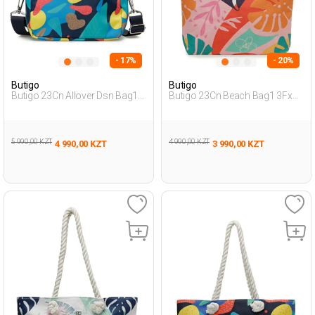
- 17%
- 20%
Butigo
Butigo
Butigo 23Cn Allover Dsn Bag1
Butigo 23Cn Beach Bag1 3Fx
3Fx Мультиколор Женщина
Мультиколор Женщина
Поперечная Сумка
Сумка Через Плечо
5 990,00 KZT
4 990,00 KZT
4 990,00 KZT
3 990,00 KZT