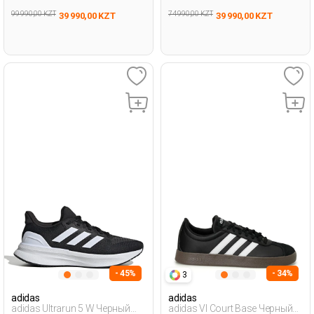
99 990,00 KZT
74 990,00 KZT
39 990,00 KZT
39 990,00 KZT
- 45%
- 34%
3
adidas
adidas
adidas Ultrarun 5 W Черный
adidas Vl Court Base Черный