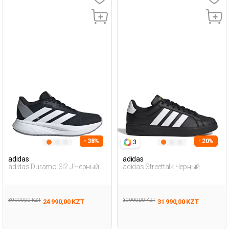
- 38%
- 20%
3
adidas
adidas
adidas Duramo Sl2 J Черный
adidas Streettalk Черный
Мужчина Обувь Для Бега
Мужчина Полуботинки
39 990,00 KZT
39 990,00 KZT
24 990,00 KZT
31 990,00 KZT