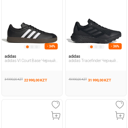
- 34%
- 36%
adidas
adidas
adidas Vl Court Base Черный
adidas Tracefinder Черный
Мужчина Полуботинки
Мужчина Уличная Одежда И
Обувь
34 990,00 KZT
49 990,00 KZT
22 990,00 KZT
31 990,00 KZT