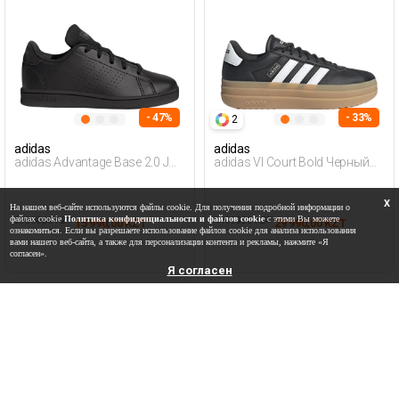
- 47%
- 33%
2
adidas
adidas
adidas Advantage Base 2.0 J
adidas Vl Court Bold Черный
Черный Женщина
Женщина Полуботинки
Полуботинки
X
На нашем веб-сайте используются файлы cookie. Для получения подробной информации о
файлах cookie
Политика конфиденциальности и файлов cookie
с этими Вы можете
29 990,00 KZT
44 990,00 KZT
15 990,00 KZT
29 990,00 KZT
ознакомиться. Если вы разрешаете использование файлов cookie для анализа использования
вами нашего веб-сайта, а также для персонализации контента и рекламы, нажмите «Я
согласен».
Я согласен