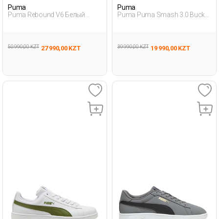
Puma
Puma
Puma Rebound V6 Белый
Puma Puma Smash 3.0 Buck
Мужчина Полуботинки
Черный Мужчина
Полуботинки
50 990,00 KZT
39 990,00 KZT
27 990,00 KZT
19 990,00 KZT