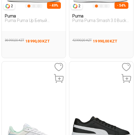
- 49%
- 54%
2
2
Puma
Puma
Puma Puma Up Белый
Puma Puma Smash 3.0 Buck
Мужчина Полуботинки
Серый Мужчина Полуботинки
36 990,00 KZT
42 990,00 KZT
18 990,00 KZT
19 990,00 KZT