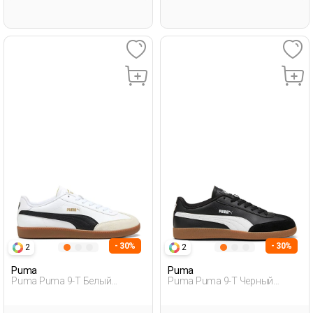
- 30%
- 30%
2
2
Puma
Puma
Puma Puma 9-T Белый
Puma Puma 9-T Черный
Мужчина Полуботинки
Мужчина Полуботинки