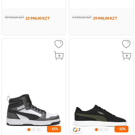
Черный Мужчина
Подросток Полуботинки
Полуботинки
39 990,00 KZT
34 990,00 KZT
22 990,00 KZT
29 990,00 KZT
- 45%
- 50%
2