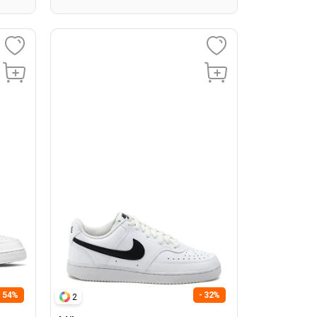
- 54%
- 32%
2