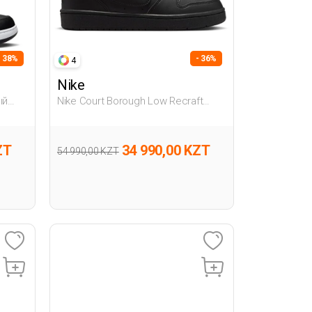
- 38%
- 36%
4
Nike
ый
Nike Court Borough Low Recraft
Черный Подросток, Мальч.
Полуботинки
ZT
34 990,00 KZT
54 990,00 KZT