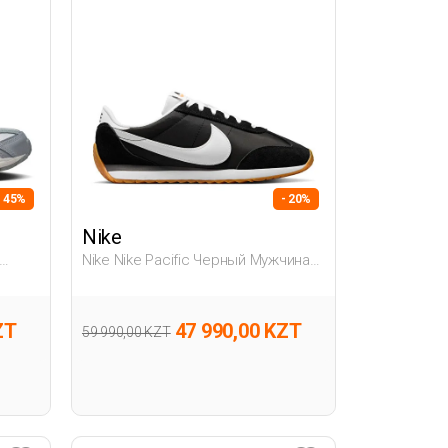
- 45%
- 20%
Nike
Nike Nike Pacific Черный Мужчина
Полуботинки
ZT
47 990,00 KZT
59 990,00 KZT