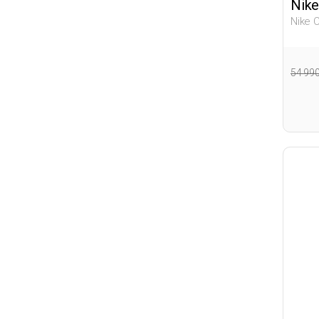
Nike
Nike 
Красн
54 99