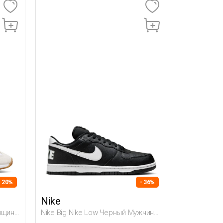
- 20%
- 36%
Nike
енщина
Nike Big Nike Low Черный Мужчина
Полуботинки