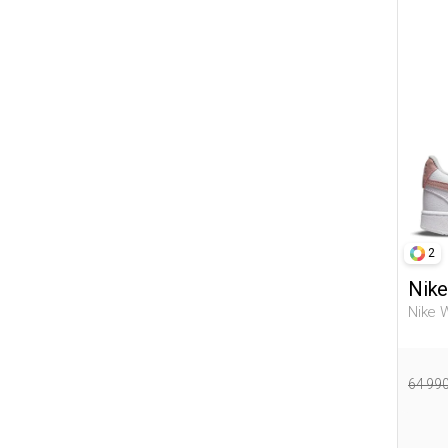
2
Nike
Nike W
Белы
64 99