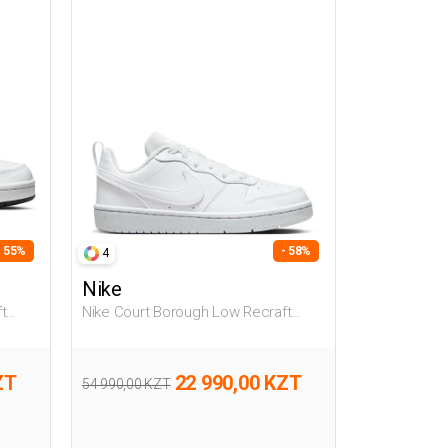
- 55%
- 58%
4
Nike
t
Nike Court Borough Low Recraft
ки
Белый Подросток Полуботинки
ZT
22 990,00 KZT
54 990,00 KZT