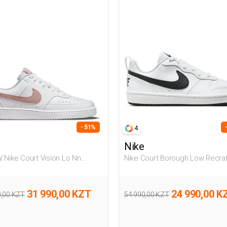
- 51%
4
Nike
 Nike Court Vision Lo Nn
Nike Court Borough Low Recraf
й Женщина Полуботинки
Белый Подросток Полуботин
31 990,00 KZT
24 990,00 K
0,00 KZT
54 990,00 KZT