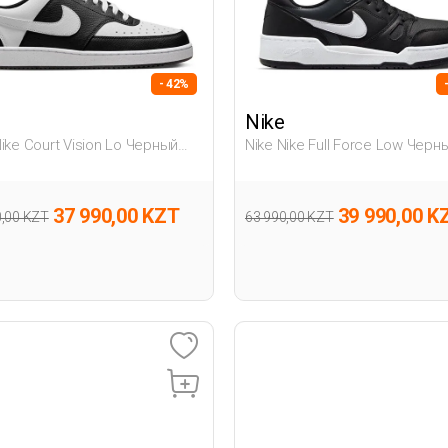
- 42%
Nike
Nike Court Vision Lo Черный
Nike Nike Full Force Low Черн
на Полуботинки
Мужчина Полуботинки
37 990,00 KZT
39 990,00 K
0,00 KZT
63 990,00 KZT