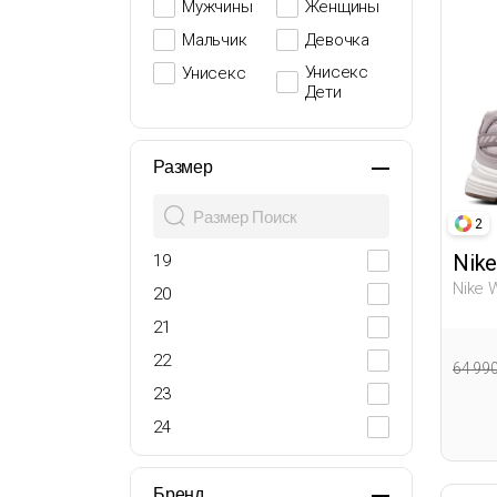
Мужчины
Женщины
Мальчик
Девочка
Унисекс
Унисекс
Дети
Размер
2
Nike
19
Nike 
20
Женщ
21
22
64 99
23
24
25
26
Бренд