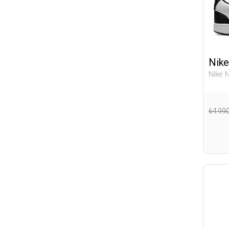
44.5
45
45.5
46
Nike
47
Nike 
50
Мужчи
64 99