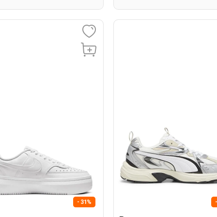
- 31%