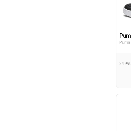
44.5
45
45.5
46
Pum
47
Puma 
50
Подро
34 99