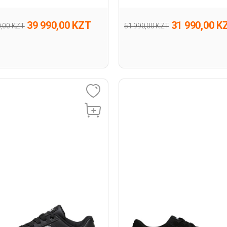
39 990,00 KZT
31 990,00 K
0,00 KZT
51 990,00 KZT