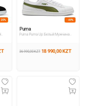
- 20%
- 49%
Puma
й
Puma Puma Up Белый Мужчина
Полуботинки
ZT
18 990,00 KZT
36 990,00 KZT