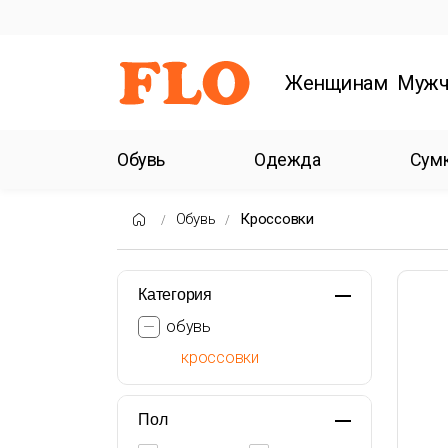
Женщинам
Мужч
Обувь
Одежда
Сум
Обувь
Кроссовки
Категория
обувь
кроссовки
Пол