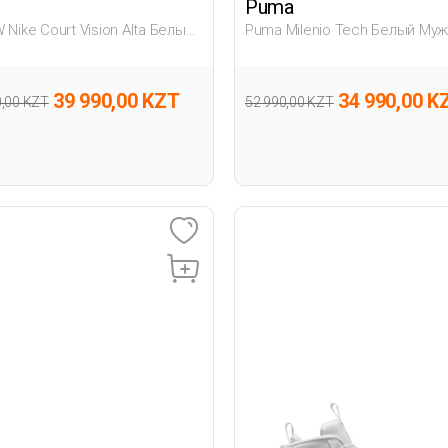
Puma
 Nike Court Vision Alta Белый
Puma Milenio Tech Белый Му
ина Полуботинки
Полуботинки
39 990,00 KZT
34 990,00 K
0,00 KZT
52 990,00 KZT