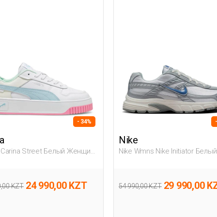
- 34%
a
Nike
Carina Street Белый Женщина
Nike Wmns Nike Initiator Белый
отинки
Женщина Полуботинки
24 990,00 KZT
29 990,00 K
0,00 KZT
54 990,00 KZT