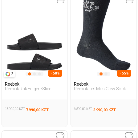
- 50%
- 55%
2
Reebok
Reebok
Reebok Rbk Fulgere Slide
Reebok Les Mills Crew Sock
Черный Женщина Пантолеты
Черный Взрослый, Унисекс
Носки
15 990,00 KZT
6 590,00 KZT
7 990,00 KZT
2 990,00 KZT