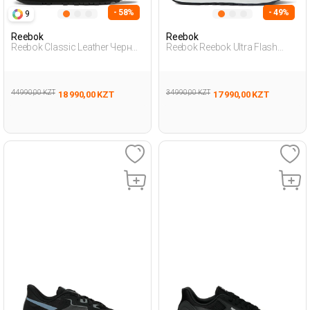
- 58%
- 49%
9
Reebok
Reebok
Reebok Classic Leather Черный
Reebok Reebok Ultra Flash
Женщина Полуботинки
Черный Женщина
Полуботинки
44 990,00 KZT
34 990,00 KZT
18 990,00 KZT
17 990,00 KZT