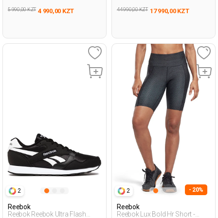
5 990,00 KZT
44 990,00 KZT
4 990,00 KZT
17 990,00 KZT
- 20%
2
2
Reebok
Reebok
Reebok Reebok Ultra Flash
Reebok Lux Bold Hr Short -