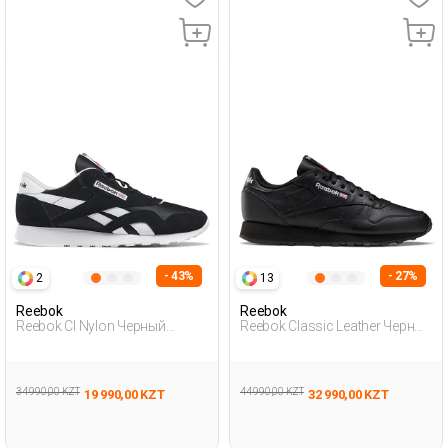
- 43%
- 27%
2
13
Reebok
Reebok
Reebok Cl Nylon Черный
Reebok Classic Leather Черный
Мужчина Полуботинки
Взрослый, Унисекс
Полуботинки
34 990,00 KZT
44 990,00 KZT
19 990,00 KZT
32 990,00 KZT