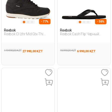
- 77%
- 56%
Reebok
Reebok
Reebok Cl Lthr Mid Gtx-Thi
Reebok Cash Flip Черный
Черный Подросток
Женщина Тапочки-Вьетнамки
Полуботинки
119 990,00 KZT
15 990,00 KZT
27 990,00 KZT
6 990,00 KZT