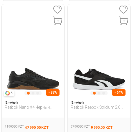
- 33%
- 64%
5
Reebok
Reebok
Reebok Nano X4 Черный
Reebok Reebok Stridium 2.0
Взрослый, Унисекс Обувь
Черный Мужчина Обувь Для
Для Тренинга
Ходьбы
71 990,00 KZT
27 990,00 KZT
47 990,00 KZT
9 990,00 KZT