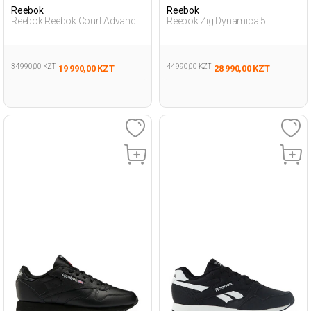
Reebok
Reebok
Reebok Reebok Court Advance
Reebok Zig Dynamica 5
Черный Взрослый, Унисекс
Черный Взрослый, Унисекс
Полуботинки
Обувь Для Бега
34 990,00 KZT
44 990,00 KZT
19 990,00 KZT
28 990,00 KZT