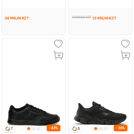
Черный Взрослый, Унисекс
Черный Женщина Шорты
Полуботинки
19 990,00 KZT
34 990,00 KZT
15 990,00 KZT
- 43%
- 36%
7
5