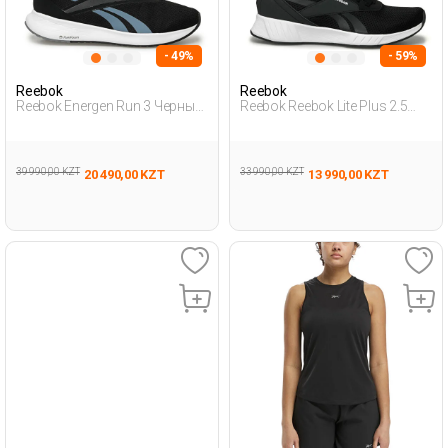
- 49%
- 59%
Reebok
Reebok
Reebok Energen Run 3 Черный
Reebok Reebok Lite Plus 2.5
Мужчина Обувь Для Бега
Черный Взрослый, Унисекс
Обувь Для Бега
39 990,00 KZT
33 990,00 KZT
20 490,00 KZT
13 990,00 KZT