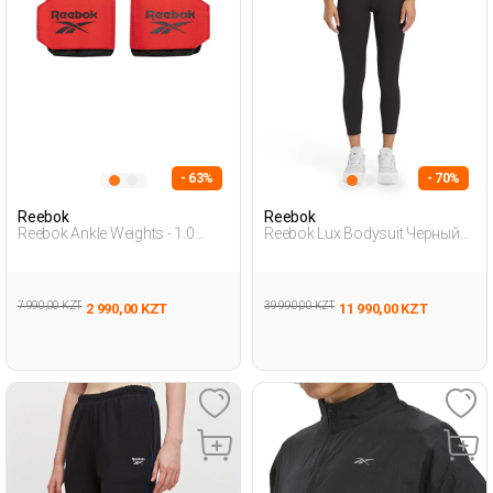
- 63%
- 70%
Reebok
Reebok
Reebok Ankle Weights - 1.0
Reebok Lux Bodysuit Черный
Черный Взрослый, Унисекс
Женщина Спортивный
Гантели
Костюм
7 990,00 KZT
39 990,00 KZT
2 990,00 KZT
11 990,00 KZT