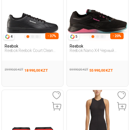
- 37%
- 20%
4
5
Reebok
Reebok
Reebok Reebok Court Clean
Reebok Nano X4 Черный
Черный Взрослый, Унисекс
Взрослый, Унисекс Обувь
Полуботинки
Для Тренинга
29 990,00 KZT
69 990,00 KZT
18 990,00 KZT
55 990,00 KZT