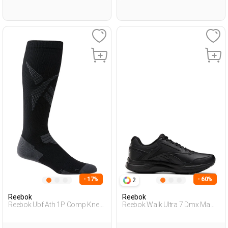
- 17%
- 60%
2
Reebok
Reebok
Reebok Ubf Ath 1P Comp Kne
Reebok Walk Ultra 7 Dmx Ma
Черный Взрослый, Унисекс
Черный Мужчина Спортивная
Носки
Обувь