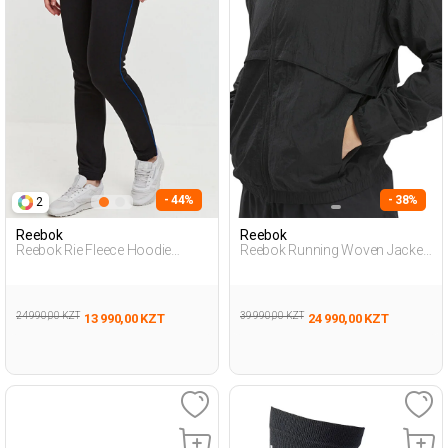
- 44%
- 38%
2
Reebok
Reebok
Reebok Rie Fleece Hoodie
Reebok Running Woven Jacket
Черный Женщина
Черный Женщина Куртка
Спортивные Брюки
Ветровка
24 990,00 KZT
39 990,00 KZT
13 990,00 KZT
24 990,00 KZT