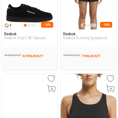
- 34%
- 50%
3
Reebok
Reebok
Reebok Club C 85 Черный
Reebok Running Speedwick
Взрослый, Унисекс
Tank Черный Женщина Майка
Полуботинки
49 990,00 KZT
15 990,00 KZT
32 990,00 KZT
7 990,00 KZT