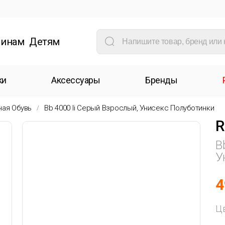
инам
Детям
ки
Аксессуары
Бренды
ная Обувь
Bb 4000 Ii Серый Взрослый, Унисекс Полуботинки
R
B
У
4
Ц