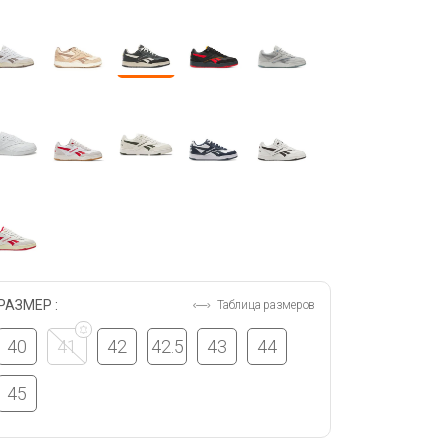
РАЗМЕР :
Таблица размеров
40
41
42
42.5
43
44
45