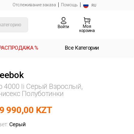
Отслеживание заказа
Помощь
RU
Моя
Войти
корзина
РАСПРОДАЖА %
Все Категории
eebok
b 4000 Ii Серый Взрослый,
нисекс Полуботинки
9 990,00 KZT
вет:
Серый