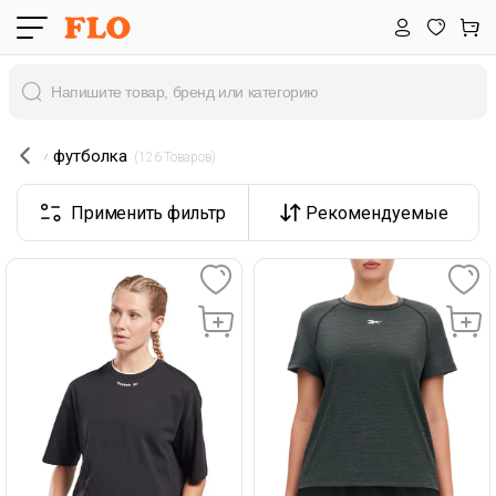
футболка
 (126 Товаров) 
Применить фильтр
Рекомендуемые