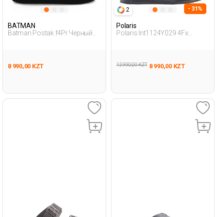
- 31%
2
BATMAN
Polaris
Batman Postak.f4Pr Черный
Polaris Int1124Y029 4Fx
Мальчик Снузи
Коричневый Мужчина
Внешняя Одежда Тапочки
12 990,00 KZT
8 990,00 KZT
8 990,00 KZT