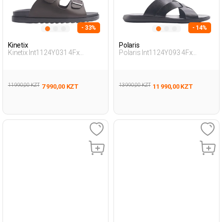
- 33%
- 14%
Kinetix
Polaris
Kinetix Int1124Y031 4Fx
Polaris Int1124Y093 4Fx
Коричневый Мужчина
Черный Мужчина Внешняя
Внешняя Одежда Тапочки
Одежда Тапочки
11 990,00 KZT
13 990,00 KZT
7 990,00 KZT
11 990,00 KZT