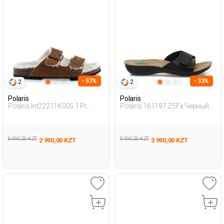
- 57%
- 33%
2
2
Polaris
Polaris
Polaris Int22211K005 1 Pr
Polaris 161197.Z5Fx Черный
Бежевый 007 Женщина Бирке
Женщина Домашние-Тапочки
6 990,00 KZT
5 990,00 KZT
2 990,00 KZT
3 990,00 KZT