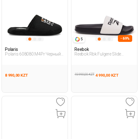
- 69%
5
Polaris
Reebok
Polaris 608080.M4Pr Черный
Reebok Rbk Fulgere Slide
Мужчина Пандюф Тапочки
Черный Взрослый, Унисекс
Пантолеты
15 990,00 KZT
8 990,00 KZT
4 990,00 KZT