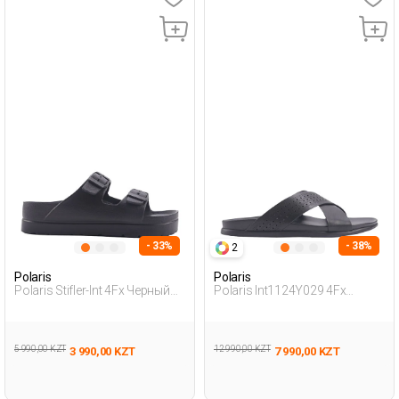
- 33%
- 38%
2
Polaris
Polaris
Polaris Stifler-Int 4Fx Черный
Polaris Int1124Y029 4Fx
Подросток, Мальч. Туфли
Черный Мужчина Внешняя
Открытые
Одежда Тапочки
5 990,00 KZT
12 990,00 KZT
3 990,00 KZT
7 990,00 KZT