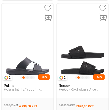
- 30%
- 50%
2
2
Polaris
Reebok
Polaris Int1124Y030 4Fx
Reebok Rbk Fulgere Slide
Черный Мужчина Внешняя
Черный Женщина Пантолеты
Одежда Тапочки
9 990,00 KZT
15 990,00 KZT
6 990,00 KZT
7 990,00 KZT