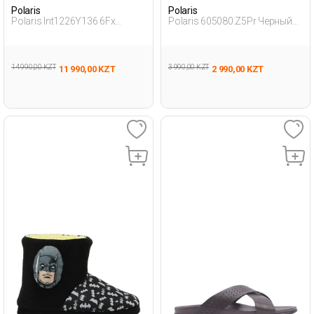
Polaris
Polaris
Polaris Int1226Y136 6Fx
Polaris 605080.Z5Pr Черный
Черный Женщина
Женщина Тапочки Для
Традиционный Комфорт
Ванной Комнат
Тапо
14 990,00 KZT
3 990,00 KZT
11 990,00 KZT
2 990,00 KZT