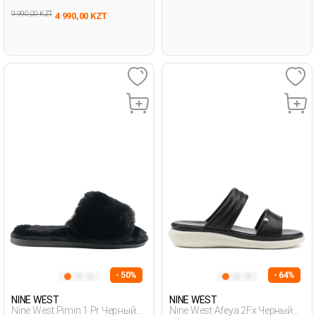
9 990,00 KZT
4 990,00 KZT
- 50%
- 64%
NINE WEST
NINE WEST
Nine West Pimin 1 Pr Черный
Nine West Afeya 2Fx Черный