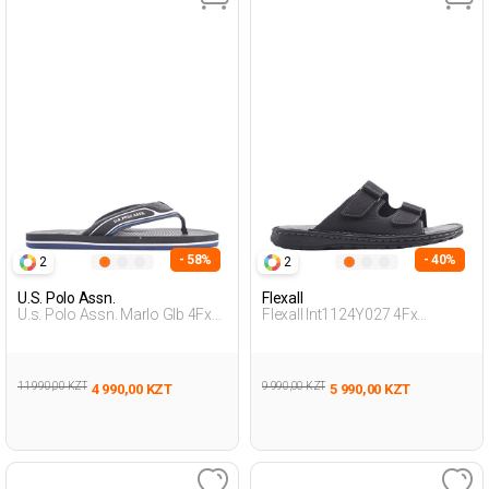
- 58%
- 40%
2
2
U.S. Polo Assn.
Flexall
U.s. Polo Assn. Marlo Glb 4Fx
Flexall Int1124Y027 4Fx
Черный Мужчина Пантолеты
Черный Мужчина Внешняя
Одежда Тапочки
11 990,00 KZT
9 990,00 KZT
4 990,00 KZT
5 990,00 KZT