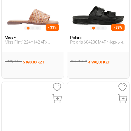
- 33%
- 38%
Miss F
Polaris
Miss F Int1224Y142 4Fx
Polaris 604230.M4Pr Черный
Бежевый 007 Женщина
Мужчина Открытый Носок
Внешняя Одежда Тапочки
8 990,00 KZT
7 990,00 KZT
5 990,00 KZT
4 990,00 KZT