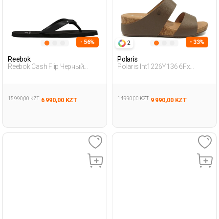
- 56%
- 33%
2
Reebok
Polaris
Reebok Cash Flip Черный
Polaris Int1226Y136 6Fx
Женщина Тапочки-Вьетнамки
Коричневый Женщина
Традиционный Комфорт
Тапо
15 990,00 KZT
14 990,00 KZT
6 990,00 KZT
9 990,00 KZT