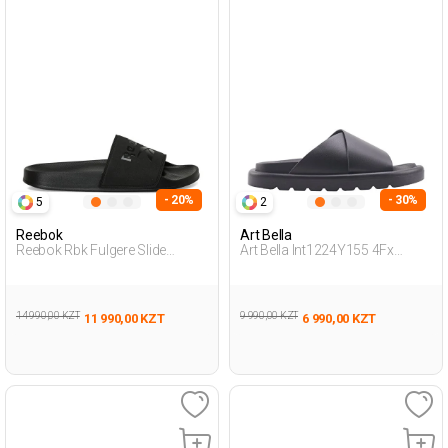
- 20%
- 30%
5
2
Reebok
Art Bella
Reebok Rbk Fulgere Slide
Art Bella Int1224Y155 4Fx
Черный Взрослый, Унисекс
Черный Женщина Внешняя
Пантолеты
Одежда Тапочки
14 990,00 KZT
9 990,00 KZT
11 990,00 KZT
6 990,00 KZT