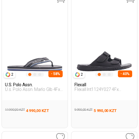
- 58%
- 40%
2
2
U.S. Polo Assn.
Flexall
U.s. Polo Assn. Marlo Glb 4Fx
Flexall Int1124Y027 4Fx
Черный Мужчина Пантолеты
Черный Мужчина Внешняя
Одежда Тапочки
11 990,00 KZT
9 990,00 KZT
4 990,00 KZT
5 990,00 KZT