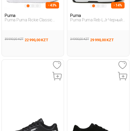
- 43%
- 14%
Puma
Puma
Puma Puma Rickie Classic
Puma Puma Reb-L Jr Черный
Черный Мужчина
Подросток Полуботинки
Полуботинки
39 990,00 KZT
34 990,00 KZT
22 990,00 KZT
29 990,00 KZT