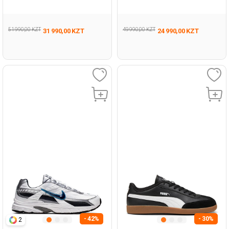
Белый Мужчина Полуботинки
Мужчина Полуботинки
51 990,00 KZT
49 990,00 KZT
31 990,00 KZT
24 990,00 KZT
- 42%
- 30%
2