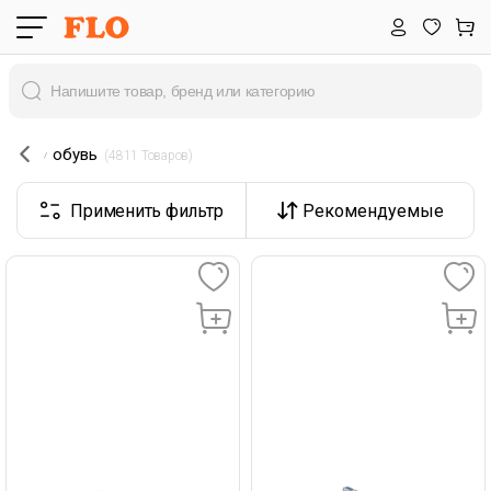
обувь
 (4811 Товаров) 
Применить фильтр
Рекомендуемые