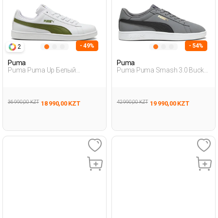
- 49%
- 54%
2
Puma
Puma
Puma Puma Up Белый
Puma Puma Smash 3.0 Buck
Мужчина Полуботинки
Серый Мужчина Полуботинки
36 990,00 KZT
42 990,00 KZT
18 990,00 KZT
19 990,00 KZT