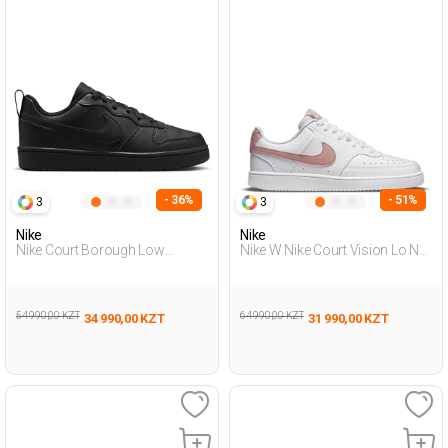
- 36%
- 51%
3
3
Nike
Nike
Nike Court Borough Low
Nike W Nike Court Vision Lo Nn
Recraft Черный Подросток,
Белый Женщина
Мальч. Полуботинки
Полуботинки
54 990,00 KZT
64 990,00 KZT
34 990,00 KZT
31 990,00 KZT