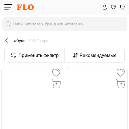
обувь
 (5002 Товаров) 
Применить фильтр
Рекомендуемые