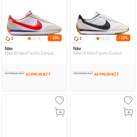
- 20%
- 20%
2
2
Nike
Nike
Nike W Nike Pacific Белый
Nike W Nike Pacific Белый
Женщина Полуботинки
Женщина Полуботинки
52 990,00 KZT
58 990,00 KZT
42 490,00 KZT
46 990,00 KZT