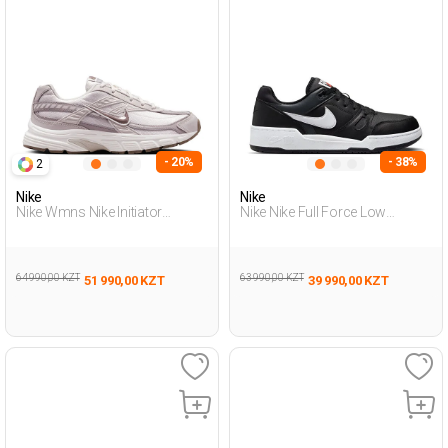
- 20%
- 38%
2
Nike
Nike
Nike Wmns Nike Initiator
Nike Nike Full Force Low
Бежевый Женщина
Черный Мужчина
Полуботинки
Полуботинки
64 990,00 KZT
63 990,00 KZT
51 990,00 KZT
39 990,00 KZT