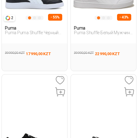
- 55%
- 43%
2
Puma
Puma
Puma Puma Shuffle Черный
Puma Shuffle Белый Мужчина
Мужчина Полуботинки
Полуботинки
39 990,00 KZT
39 990,00 KZT
17 990,00 KZT
22 990,00 KZT