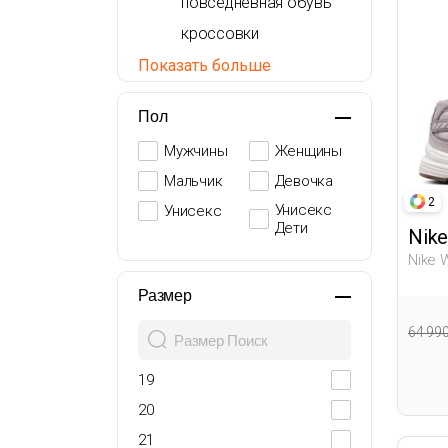
повседневная обувь
кроссовки
сандалии
Показать больше
ботинки
Пол
Обувь на Каблуке
Мужчины
Женщины
Мальчик
Девочка
2
Унисекс
Унисекс
Дети
Nike
Nike 
Женщ
Размер
64 99
19
20
21