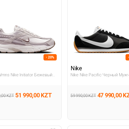
- 20%
Nike
Wmns Nike Initiator Бежевый
Nike Nike Pacific Черный Муж
ина Полуботинки
Полуботинки
51 990,00 KZT
47 990,00 K
0,00 KZT
59 990,00 KZT