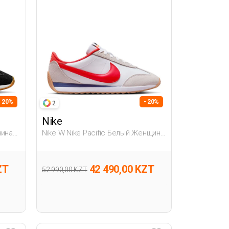
- 20%
- 20%
2
Nike
чина
Nike W Nike Pacific Белый Женщина
Полуботинки
ZT
42 490,00 KZT
52 990,00 KZT