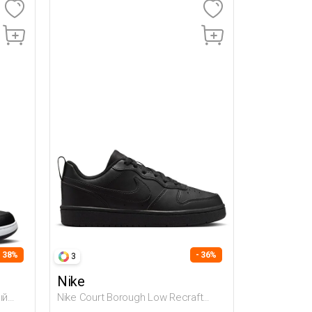
- 38%
- 36%
3
Nike
ый
Nike Court Borough Low Recraft
Черный Подросток, Мальч.