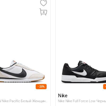
- 20%
Nike
W Nike Pacific Белый Женщина
Nike Nike Full Force Low Черн
отинки
Мужчина Полуботинки