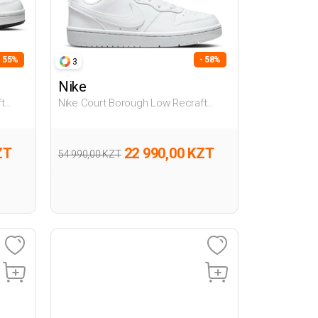
- 55%
- 58%
3
Nike
t
Nike Court Borough Low Recraft
ки
Белый Подросток Полуботинки
ZT
22 990,00 KZT
54 990,00 KZT