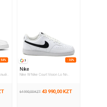
- 54%
- 32%
3
Nike
Белый
Nike W Nike Court Vision Lo Nn
Белый Женщина Полуботинки
ZT
43 990,00 KZT
64 990,00 KZT