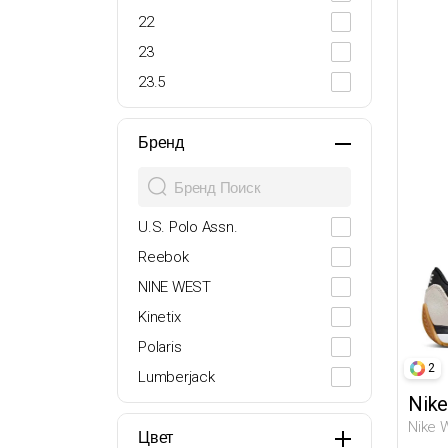
22
23
23.5
24
25
Бренд
26
27
U.S. Polo Assn.
27-28
Reebok
28
NINE WEST
29
Kinetix
29.5
Polaris
30
2
Lumberjack
30.5
Nike
Butigo
31
Nike 
adidas
Цвет
32
Полуб