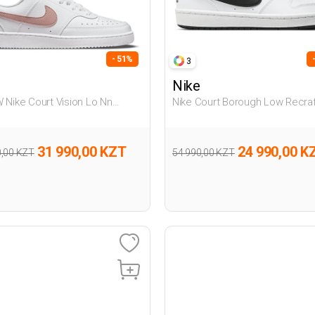
- 51%
3
Nike
 Nike Court Vision Lo Nn
Nike Court Borough Low Recraf
й Женщина Полуботинки
Белый Подросток Полуботин
31 990,00 KZT
24 990,00 K
0,00 KZT
54 990,00 KZT