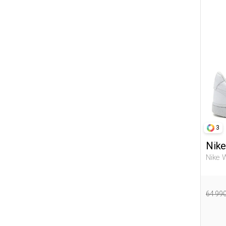
25-26
28-29
29-30
31-32
32-33
36-37
38-39
40-41
3
42-43
Nike
Nike W
Белы
64 99