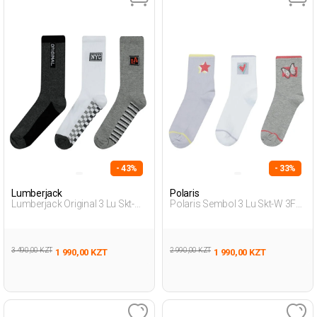
- 43%
- 33%
Lumberjack
Polaris
Lumberjack Original 3 Lu Skt-M
Polaris Sembol 3 Lu Skt-W 3Fx
3Fx Черный 004 Мужчина
Мультиколор Женщина
Носки 3 Пары
Носки По Щиколотку
3 490,00 KZT
2 990,00 KZT
1 990,00 KZT
1 990,00 KZT