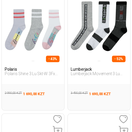
- 43%
- 52%
Polaris
Lumberjack
Polaris Shine 3 Lu Skt-W 3Fx
Lumberjack Movement 3 Lu
Мультиколор Женщина
Skt-M 3Fx Мультиколор
Носки По Щиколотку
Мужчина Носки 3 Пары
2 990,00 KZT
3 490,00 KZT
1 690,00 KZT
1 690,00 KZT