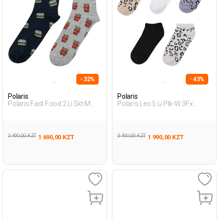
- 32%
- 43%
Polaris
Polaris
Polaris Fast Food 2 Li Skt-M
Polaris Leo 5 Li Ptk-W 3Fx
3Fx Мультиколор Мужчина
Мультиколор Женщина
Носки 2 Пары
Пинетки 5 Пар
2 490,00 KZT
3 490,00 KZT
1 690,00 KZT
1 990,00 KZT