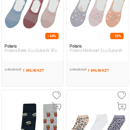
- 44%
- 32%
Polaris
Polaris
Polaris Batik 3 Lu Suba-W 3Fx
Polaris Miniheart 3 Lu Suba-W
Мультиколор Женщина Суба
3Fx Мультиколор Женщина
3 Пары
Суба 3 Пары
2 490,00 KZT
2 490,00 KZT
1 390,00 KZT
1 690,00 KZT