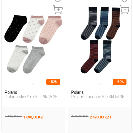
- 52%
- 50%
Polaris
Polaris
Polaris Mini Sim 5 Li Ptk-W 3Fx
Polaris Thin Line 5 Li Skt-M 3Fx
Мультиколор Женщина
Мультиколор Мужчина
Пинетки 5 Пар
Носки 5 Пар
3 490,00 KZT
4 990,00 KZT
1 690,00 KZT
2 490,00 KZT