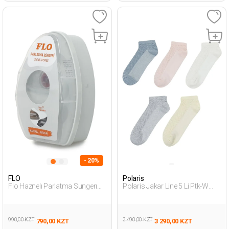
- 20%
FLO
Polaris
Flo Haznelı Parlatma Sungerı
Polaris Jakar Line 5 Li Ptk-W
Бежевый 013 Женщина Губка
3Fx Мультиколор Женщина
Пинетки 5 Пар
990,00 KZT
3 490,00 KZT
790,00 KZT
3 290,00 KZT