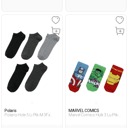
Polaris
MARVEL COMICS
Polaris Hole 5 Li Ptk-M 3Fx
Marvel Comics Hulk 3 Lu Ptk-B
Серый 013 Мужчина Пинетки
3Fx Мультиколор
5 Пар
Дошкольник, Мальч.