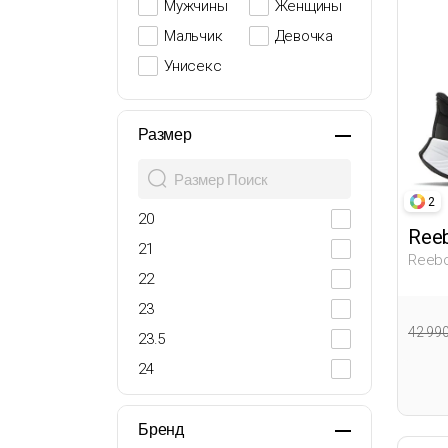
Мужчины
Женщины
Мальчик
Девочка
Унисекс
Размер
2
20
Ree
21
Reebo
Черны
22
23
42 99
23.5
24
25
26
Бренд