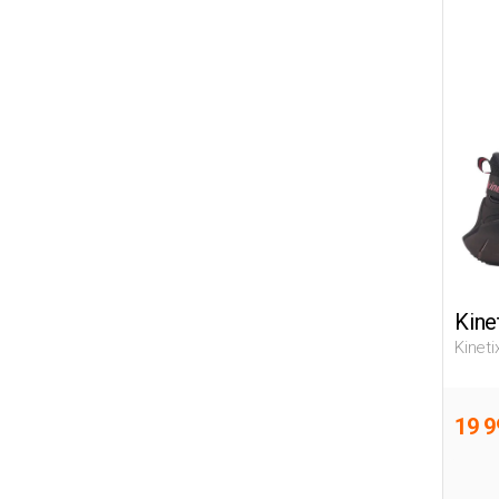
Kine
Kinet
Женщи
19 9