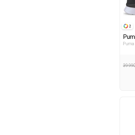
2
Pum
Puma 
Женщи
39 99