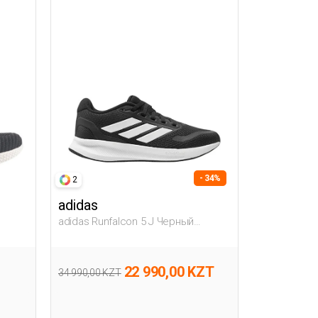
- 34%
2
adidas
adidas Runfalcon 5 J Черный
Женщина Обувь Для Бега
22 990,00 KZT
34 990,00 KZT