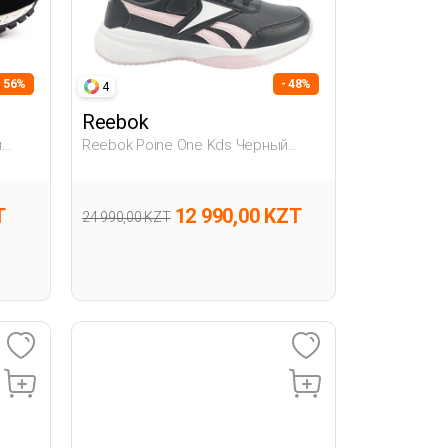
- 56%
- 48%
4
Reebok
й
Reebok Poine One Kds Черный
Девочка Обувь Для Бега
T
12 990,00 KZT
24 990,00 KZT