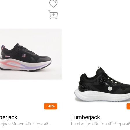
- 40%
erjack
Lumberjack
rjack Muson 4Pr Черный
Lumberjack Button 4Pr Черны
на Обувь Для Бега
Женщина Обувь Для Бега