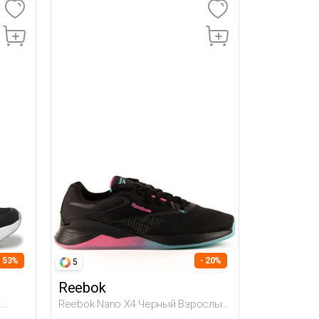
- 53%
- 20%
5
Reebok
й
Reebok Nano X4 Черный Взрослый,
Унисекс Обувь Для Тренинга