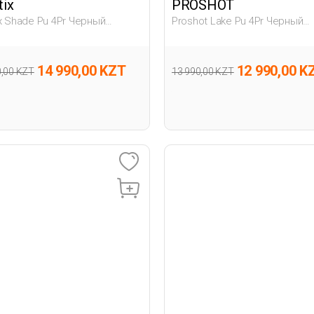
tix
PROSHOT
ix Shade Pu 4Pr Черный
Proshot Lake Pu 4Pr Черный
сток, Мальч. Обувь Для Бега
Подросток Обувь Для Бега
14 990,00 KZT
12 990,00 K
0,00 KZT
13 990,00 KZT