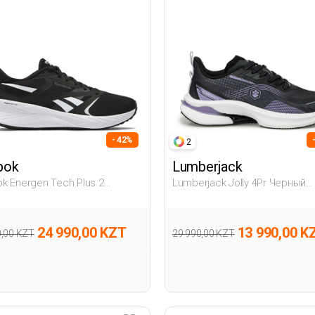
- 42%
2
bok
Lumberjack
k Energen Tech Plus 2
Lumberjack Jolly 4Pr Черный
й Женщина Обувь Для Бега
Женщина Обувь Для Бега
24 990,00 KZT
13 990,00 K
0,00 KZT
29 990,00 KZT