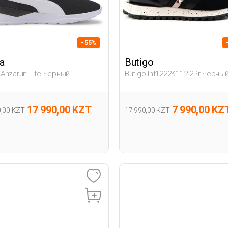
- 55%
a
Butigo
Anzarun Lite Черный
Butigo Int1222K112 2Pr Черны
на Обувь Для Бега
Женщина Спортивная Обувь
17 990,00 KZT
7 990,00 KZ
0,00 KZT
17 990,00 KZT