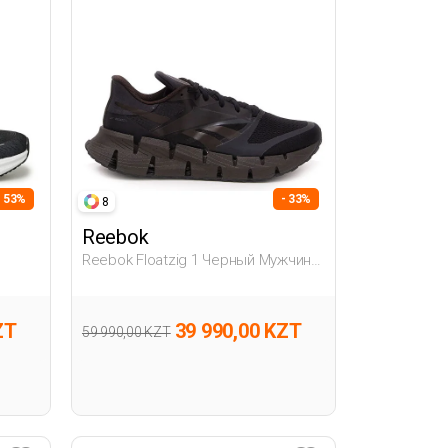
- 53%
- 33%
8
Reebok
Reebok Floatzig 1 Черный Мужчина
Обувь Для Бега
ZT
39 990,00 KZT
59 990,00 KZT