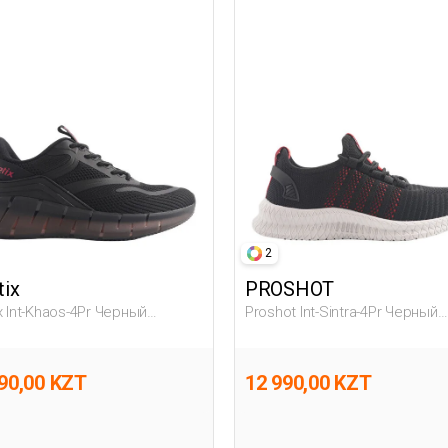
2
tix
PROSHOT
ix Int-Khaos-4Pr Черный
Proshot Int-Sintra-4Pr Черный
на Обувь Для Бега
Женщина Обувь Для Бега
90,00 KZT
12 990,00 KZT