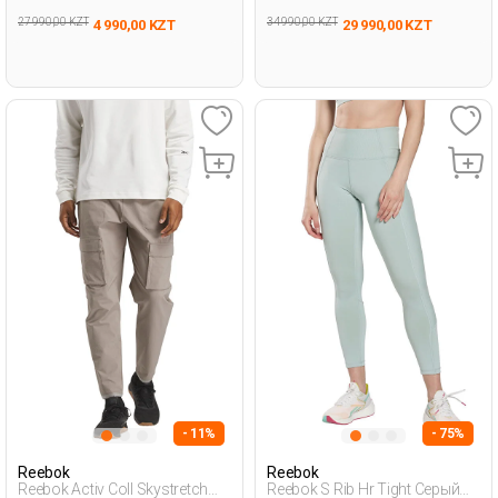
27 990,00 KZT
34 990,00 KZT
4 990,00 KZT
29 990,00 KZT
- 11%
- 75%
Reebok
Reebok
Reebok Activ Coll Skystretch
Reebok S Rib Hr Tight Серый