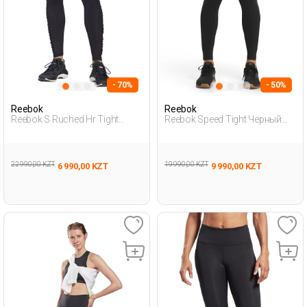
- 70%
- 50%
Reebok
Reebok
Reebok S Ruched Hr Tight
Reebok Speed Tight Черный
Черный Женщина Леггинсы
Мужчина Леггинсы
22 990,00 KZT
19 990,00 KZT
6 990,00 KZT
9 990,00 KZT