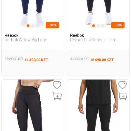
- 36%
- 38%
Reebok
Reebok
Reebok Willow Big Logo
Reebok Lux Contour Tight
Leggings Черный Женщина
Черный Женщина Леггинсы
Леггинсы
17 990,00 KZT
29 990,00 KZT
11 490,00 KZT
18 490,00 KZT