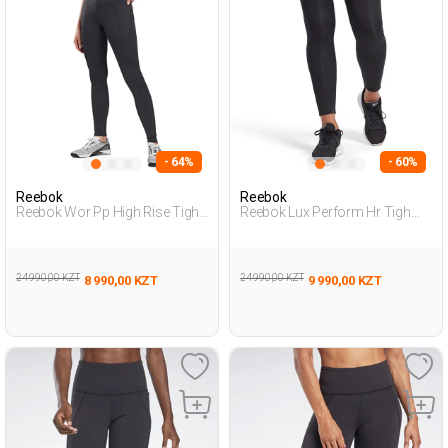
- 64%
- 60%
Reebok
Reebok
Reebok Wor Pp High Rise Tight
Reebok Lux Perform Hr Tigh
Черный Женщина Леггинсы
Черный Женщина Леггинсы
24 990,00 KZT
24 990,00 KZT
8 990,00 KZT
9 990,00 KZT