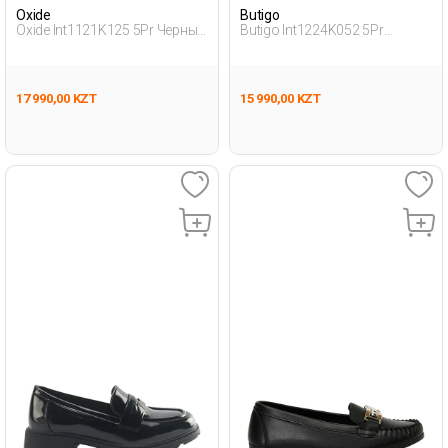
Oxide
Butigo
Oxide Int1121K125 5Pr Черный
Butigo Int1224K052 5Pr
Мужчина Традиционный
Черный Женщина Лоферы
Комфорт Мока
17 990,00 KZT
15 990,00 KZT