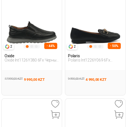
- 44%
- 50%
2
2
Oxide
Polaris
Oxide Int1126Y380 6Fx Черный
Polaris Int1226Y069 6Fx
Мужчина Традиционный
Черный Женщина Лоферы
Комфорт Мока
17 990,00 KZT
9 990,00 KZT
9 990,00 KZT
4 990,00 KZT