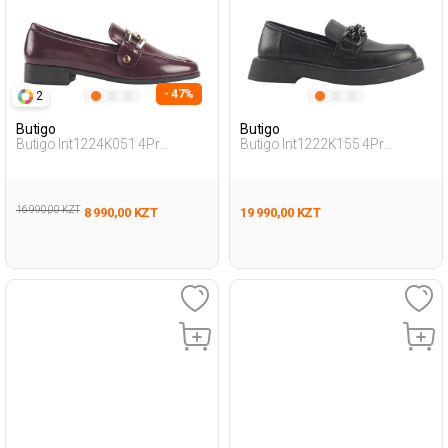
- 47%
2
Butigo
Butigo
Butigo Int1224K051 4Pr
Butigo Int1222K155 4Pr
Коричневый Женщина
Черный Женщина Лоферы
Лоферы
16 990,00 KZT
8 990,00 KZT
19 990,00 KZT