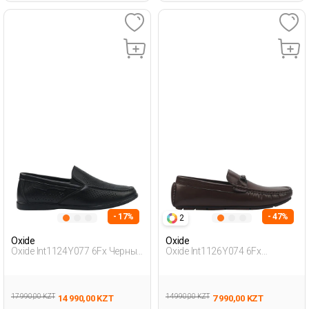
- 17%
- 47%
2
Oxide
Oxide
Oxide Int1124Y077 6Fx Черный
Oxide Int1126Y074 6Fx
Мужчина Традиционный
Коричневый Мужчина
Комфорт Мока
Лоферы
17 990,00 KZT
14 990,00 KZT
14 990,00 KZT
7 990,00 KZT