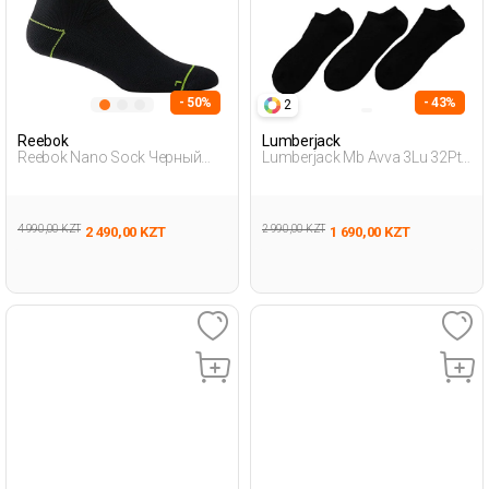
- 50%
- 43%
2
Reebok
Lumberjack
Reebok Nano Sock Черный
Lumberjack Mb Avva 3Lu 32Ptk
Взрослый, Унисекс Носки
4Fx Черный Мужчина Носки
Пинетки
4 990,00 KZT
2 990,00 KZT
2 490,00 KZT
1 690,00 KZT