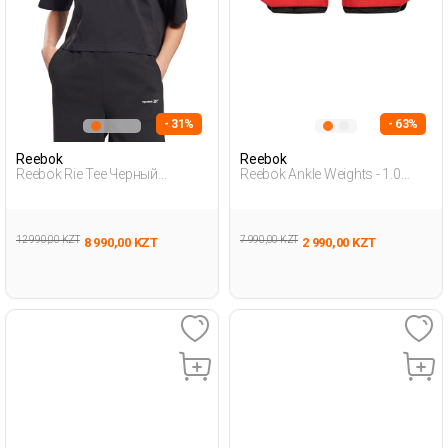
- 31%
- 63%
Reebok
Reebok
Reebok Rie Tee Черный
Reebok Ankle Weights - 1.0
Женщина Футболка
Черный Взрослый, Унисекс
Гантели
12 990,00 KZT
7 990,00 KZT
8 990,00 KZT
2 990,00 KZT