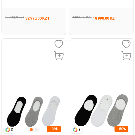
Черный Мужчина Обувь Для
Женщина Полуботинки
Бега
59 990,00 KZT
44 990,00 KZT
32 990,00 KZT
18 990,00 KZT
- 39%
- 50%
3
3