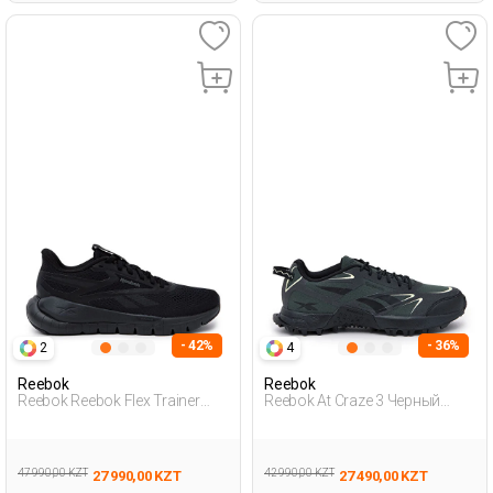
- 42%
- 36%
2
4
Reebok
Reebok
Reebok Reebok Flex Trainer
Reebok At Craze 3 Черный
Черный Взрослый, Унисекс
Взрослый, Унисекс Обувь
Обувь Для Тренинга
Для Бега
47 990,00 KZT
42 990,00 KZT
27 990,00 KZT
27 490,00 KZT