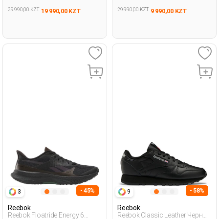
39 990,00 KZT
29 990,00 KZT
19 990,00 KZT
9 990,00 KZT
- 45%
- 58%
3
9
Reebok
Reebok
Reebok Floatride Energy 6
Reebok Classic Leather Черный