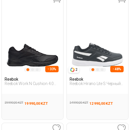
- 33%
- 48%
2
Reebok
Reebok
Reebok Work N Cushion 4.0
Reebok Hirano Lite S Черный
Черный Мужчина Спортивная
Женщина Полуботинки
Обувь
29 990,00 KZT
24 990,00 KZT
19 990,00 KZT
12 990,00 KZT