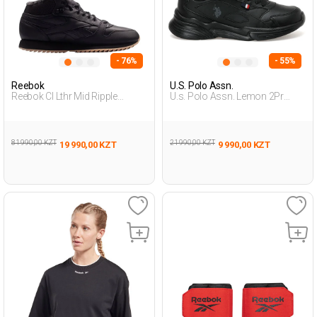
- 76%
- 55%
Reebok
U.S. Polo Assn.
Reebok Cl Lthr Mid Ripple
U.s. Polo Assn. Lemon 2Pr
Черный Мужчина
Черный Женщина
Полуботинки
Полуботинки
81 990,00 KZT
21 990,00 KZT
19 990,00 KZT
9 990,00 KZT