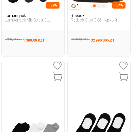
- 39%
- 34%
3
Lumberjack
Reebok
Lumberjack Mb Street 3Lu
Reebok Club C 85 Черный
32Ptk 4Fx Черный Мужчина
Взрослый, Унисекс
Носки Пинетки
Полуботинки
2 290,00 KZT
49 990,00 KZT
1 390,00 KZT
32 990,00 KZT