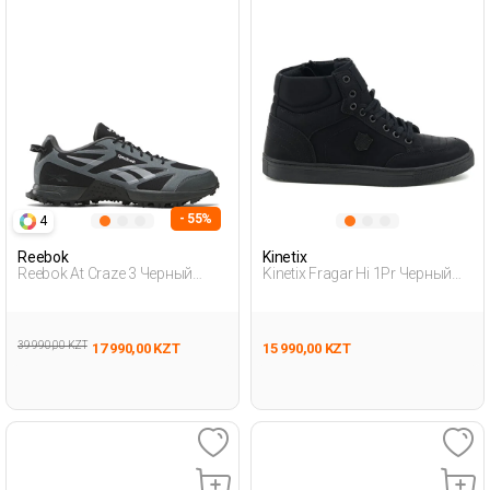
- 55%
4
Reebok
Kinetix
Reebok At Craze 3 Черный
Kinetix Fragar Hi 1Pr Черный
Взрослый, Унисекс Обувь
Мужчина Ботинки
Для Бега
39 990,00 KZT
17 990,00 KZT
15 990,00 KZT