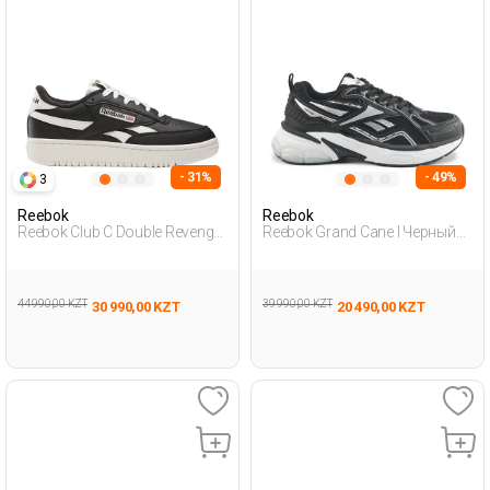
- 31%
- 49%
3
Reebok
Reebok
Reebok Club C Double Revenge
Reebok Grand Cane I Черный
Черный Женщина
Женщина Полуботинки
Полуботинки
44 990,00 KZT
39 990,00 KZT
30 990,00 KZT
20 490,00 KZT