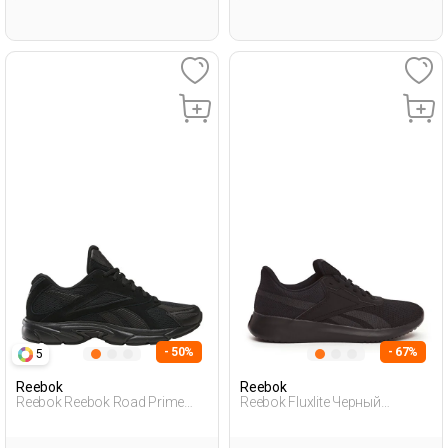
- 50%
- 67%
5
Reebok
Reebok
Reebok Reebok Road Prime
Reebok Fluxlite Черный
Черный Взрослый, Унисекс
Мужчина Обувь Для Тренинга
Полуботинки