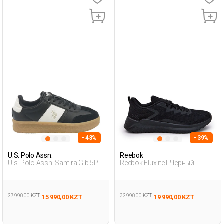
- 43%
- 39%
U.S. Polo Assn.
Reebok
U.s. Polo Assn. Samira Glb 5Pr
Reebok Fluxlite Ii Черный
Черный Женщина
Мужчина Обувь Для Тренинга
Полуботинки
27 990,00 KZT
32 990,00 KZT
15 990,00 KZT
19 990,00 KZT