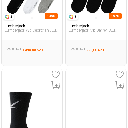
- 35%
- 57%
2
3
Lumberjack
Lumberjack
Lumberjack Wb Debrorah 3Lu
Lumberjack Mb Darren 3Lu
32Ptk 4Fx Черный Женщина
31Bbt 4Fx Черный Мужчина
Носки Пинетки
Носки Для Бабеток
2 290,00 KZT
2 290,00 KZT
1 490,00 KZT
990,00 KZT