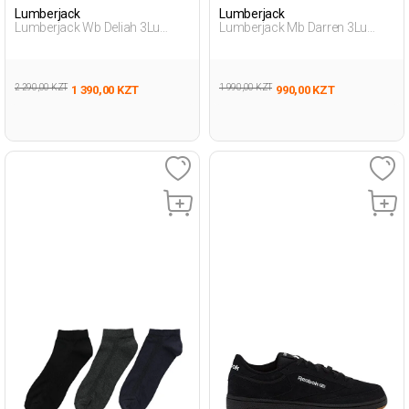
Lumberjack
Lumberjack
Lumberjack Wb Deliah 3Lu
Lumberjack Mb Darren 3Lu
31Bbt 4Fx Черный Женщина
31Bbt 4Fx Черный Мужчина
Носки Для Бабеток
Носки Для Бабеток
2 290,00 KZT
1 990,00 KZT
1 390,00 KZT
990,00 KZT