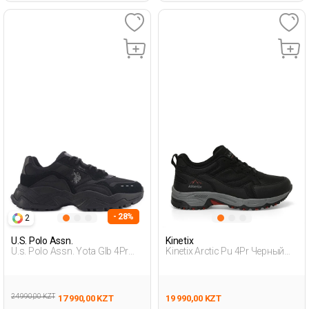
- 28%
2
U.S. Polo Assn.
Kinetix
U.s. Polo Assn. Yota Glb 4Pr
Kinetix Arctic Pu 4Pr Черный
Черный Мужчина Уличная
Подросток, Мальч. Уличная
Одежда И Обувь
Одежда И Обувь
24 990,00 KZT
17 990,00 KZT
19 990,00 KZT