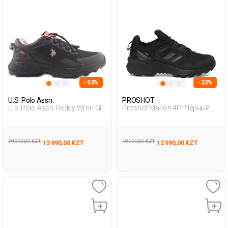
- 53%
- 32%
U.S. Polo Assn.
PROSHOT
U.s. Polo Assn. Reddy Wmn Glb
Proshot Marlon 4Pr Черный
4Pr Черный Женщина
Подросток Уличная Одежда
Походная Обувь
И Обувь
29 990,00 KZT
18 990,00 KZT
13 990,00 KZT
12 990,00 KZT