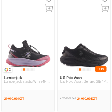
- 11%
2
Lumberjack
U.S. Polo Assn.
Lumberjack Elastic Wmn 4Pr
U.s. Polo Assn. Gerrard Glb 4Pr
Черный Женщина Уличная
Черный Мужчина Уличная
Одежда И Обувь
Одежда И Обувь
27 990,00 KZT
29 990,00 KZT
24 990,00 KZT