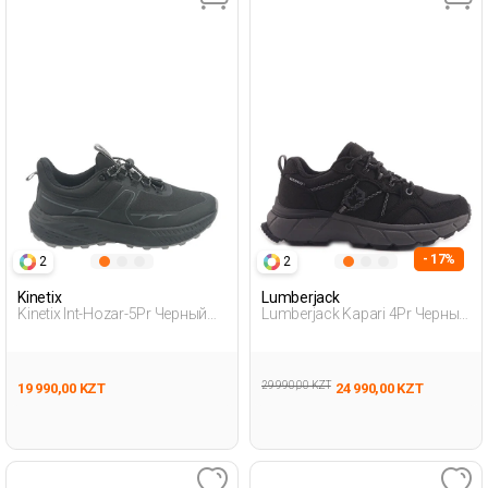
- 17%
2
2
Kinetix
Lumberjack
Kinetix Int-Hozar-5Pr Черный
Lumberjack Kapari 4Pr Черный
Женщина Уличная Одежда И
Женщина Уличная Одежда И
Обувь
Обувь
29 990,00 KZT
19 990,00 KZT
24 990,00 KZT