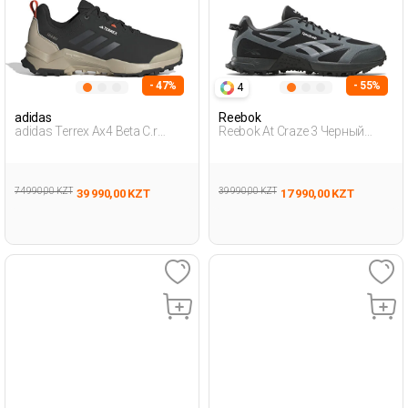
- 47%
- 55%
4
adidas
Reebok
adidas Terrex Ax4 Beta C.r
Reebok At Craze 3 Черный
Черный Мужчина Походная
Взрослый, Унисекс Обувь
Обувь
Для Бега
74 990,00 KZT
39 990,00 KZT
39 990,00 KZT
17 990,00 KZT