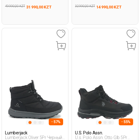
49 990,00 KZT
32 990,00 KZT
31 990,00 KZT
14 990,00 KZT
- 57%
- 55%
Lumberjack
U.S. Polo Assn.
Lumberjack Oliver 5Pr Черный
U.s. Polo Assn. Otto Glb 5Pr