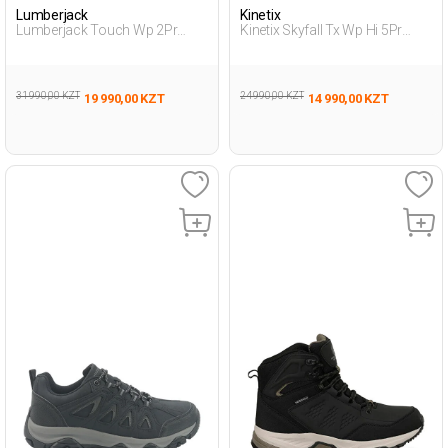
Lumberjack
Kinetix
Lumberjack Touch Wp 2Pr
Kinetix Skyfall Tx Wp Hi 5Pr
Черный Мужчина Уличная
Черный Мужчина Ботинки
Одежда И Обувь
31 990,00 KZT
24 990,00 KZT
19 990,00 KZT
14 990,00 KZT