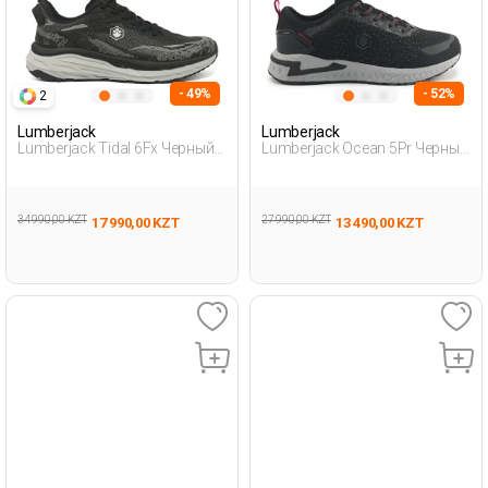
- 49%
- 52%
2
Lumberjack
Lumberjack
Lumberjack Tidal 6Fx Черный
Lumberjack Ocean 5Pr Черный
Мужчина Уличная Одежда И
Мужчина Уличная Одежда И
Обувь
Обувь
34 990,00 KZT
27 990,00 KZT
17 990,00 KZT
13 490,00 KZT