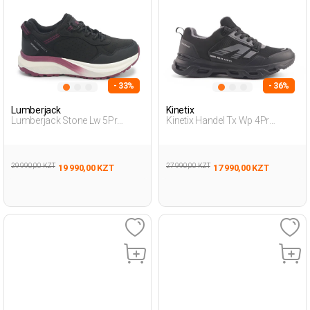
- 33%
- 36%
Lumberjack
Kinetix
Lumberjack Stone Lw 5Pr
Kinetix Handel Tx Wp 4Pr
Черный Женщина Уличная
Черный Мужчина Уличная
Одежда И Обувь
Одежда И Обувь
29 990,00 KZT
27 990,00 KZT
19 990,00 KZT
17 990,00 KZT