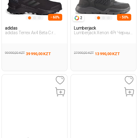
- 60%
- 50%
2
adidas
Lumberjack
adidas Terrex Ax4 Beta C.r
Lumberjack Xenon 4Pr Черный
Черный Мужчина Уличная
Мужчина Уличная Одежда И
Одежда И Обувь
Обувь
99 990,00 KZT
27 990,00 KZT
39 990,00 KZT
13 990,00 KZT