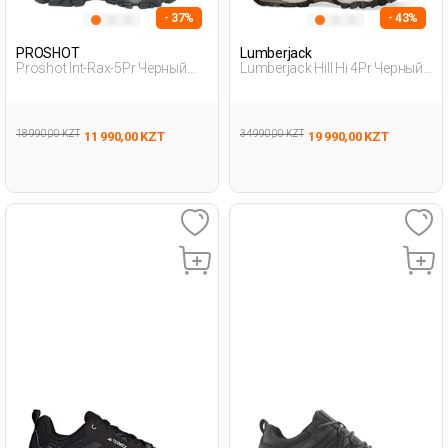
- 37%
- 43%
PROSHOT
Lumberjack
Proshot Int-Rax-5Pr Черный
Lumberjack Hill Hi 4Pr Черный
Мужчина Уличная Одежда И
Мужчина Ботинки
Обувь
18 990,00 KZT
34 990,00 KZT
11 990,00 KZT
19 990,00 KZT