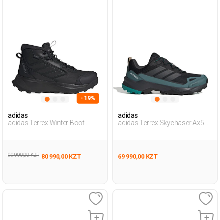
- 19%
adidas
adidas
adidas Terrex Winter Boot
adidas Terrex Skychaser Ax5
Черный Мужчина Ботинки
Gtx Черный Мужчина
Уличная Одежда И Обувь
99 990,00 KZT
80 990,00 KZT
69 990,00 KZT