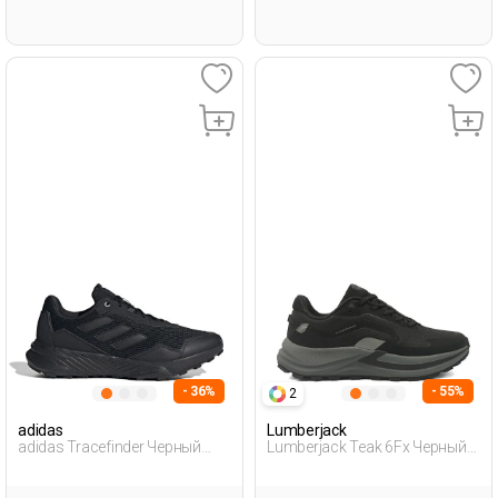
- 36%
- 55%
2
adidas
Lumberjack
adidas Tracefinder Черный
Lumberjack Teak 6Fx Черный
Мужчина Уличная Одежда И
Мужчина Уличная Одежда И
Обувь
Обувь