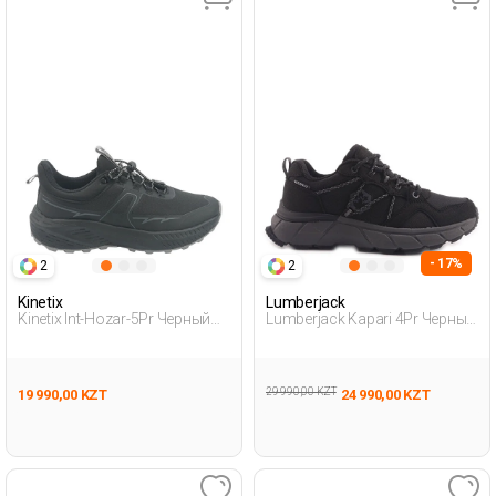
- 17%
2
2
Kinetix
Lumberjack
Kinetix Int-Hozar-5Pr Черный
Lumberjack Kapari 4Pr Черный
Женщина Уличная Одежда И
Женщина Уличная Одежда И
Обувь
Обувь
29 990,00 KZT
19 990,00 KZT
24 990,00 KZT