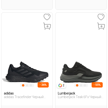
- 36%
- 55%
2
adidas
Lumberjack
adidas Tracefinder Черный
Lumberjack Teak 6Fx Черный
Мужчина Уличная Одежда И
Мужчина Уличная Одежда И
Обувь
Обувь