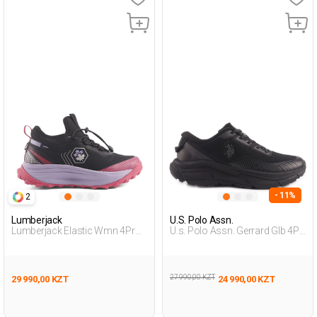
- 11%
2
Lumberjack
U.S. Polo Assn.
Lumberjack Elastic Wmn 4Pr
U.s. Polo Assn. Gerrard Glb 4Pr
Черный Женщина Уличная
Черный Мужчина Уличная
Одежда И Обувь
Одежда И Обувь
27 990,00 KZT
29 990,00 KZT
24 990,00 KZT