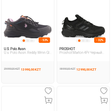
- 53%
- 32%
U.S. Polo Assn.
PROSHOT
U.s. Polo Assn. Reddy Wmn Glb
Proshot Marlon 4Pr Черный
4Pr Черный Женщина
Подросток Уличная Одежда
Походная Обувь
И Обувь
29 990,00 KZT
18 990,00 KZT
13 990,00 KZT
12 990,00 KZT