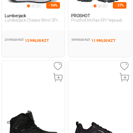
- 54%
- 37%
Lumberjack
PROSHOT
Lumberjack Cheese Wmn 5Pr
Proshot Int-Rax-5Pr Черный
Черный Женщина Уличная
Мужчина Уличная Одежда И
Одежда И Обувь
Обувь
27 990,00 KZT
18 990,00 KZT
12 990,00 KZT
11 990,00 KZT