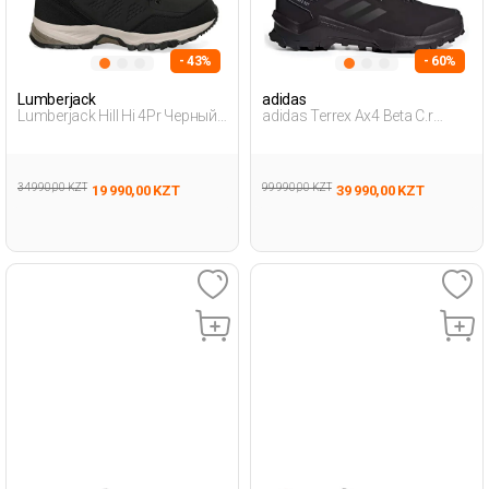
- 43%
- 60%
Lumberjack
adidas
Lumberjack Hill Hi 4Pr Черный
adidas Terrex Ax4 Beta C.r
Мужчина Ботинки
Черный Мужчина Уличная
Одежда И Обувь
34 990,00 KZT
99 990,00 KZT
19 990,00 KZT
39 990,00 KZT