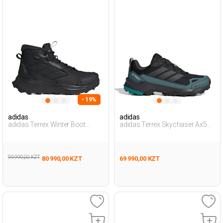
- 19%
adidas
adidas
adidas Terrex Winter Boot
adidas Terrex Skychaser Ax5
Черный Мужчина Ботинки
Gtx Черный Мужчина
Уличная Одежда И Обувь
99 990,00 KZT
80 990,00 KZT
69 990,00 KZT