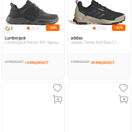
- 50%
- 47%
2
Lumberjack
adidas
Lumberjack Xenon 4Pr Черный
adidas Terrex Ax4 Beta C.r
Мужчина Уличная Одежда И
Черный Мужчина Походная
Обувь
Обувь
27 990,00 KZT
74 990,00 KZT
13 990,00 KZT
39 990,00 KZT