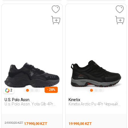
- 28%
2
U.S. Polo Assn.
Kinetix
U.s. Polo Assn. Yota Glb 4Pr
Kinetix Arctic Pu 4Pr Черный
Черный Мужчина Уличная
Подросток, Мальч. Уличная
Одежда И Обувь
Одежда И Обувь
24 990,00 KZT
17 990,00 KZT
19 990,00 KZT