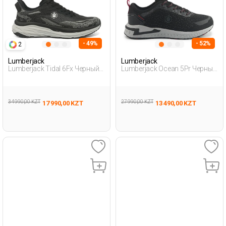
- 49%
- 52%
2
Lumberjack
Lumberjack
Lumberjack Tidal 6Fx Черный
Lumberjack Ocean 5Pr Черный
Мужчина Уличная Одежда И
Мужчина Уличная Одежда И
Обувь
Обувь
34 990,00 KZT
27 990,00 KZT
17 990,00 KZT
13 490,00 KZT