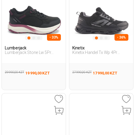
- 33%
- 36%
Lumberjack
Kinetix
Lumberjack Stone Lw 5Pr
Kinetix Handel Tx Wp 4Pr
Черный Женщина Уличная
Черный Мужчина Уличная
Одежда И Обувь
Одежда И Обувь
29 990,00 KZT
27 990,00 KZT
19 990,00 KZT
17 990,00 KZT