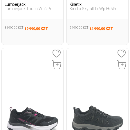
Lumberjack
Kinetix
Lumberjack Touch Wp 2Pr
Kinetix Skyfall Tx Wp Hi 5Pr
Черный Мужчина Уличная
Черный Мужчина Ботинки
Одежда И Обувь
31 990,00 KZT
24 990,00 KZT
19 990,00 KZT
14 990,00 KZT