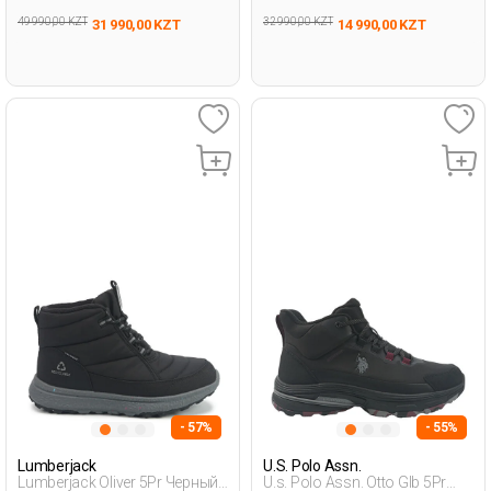
49 990,00 KZT
32 990,00 KZT
31 990,00 KZT
14 990,00 KZT
- 57%
- 55%
Lumberjack
U.S. Polo Assn.
Lumberjack Oliver 5Pr Черный
U.s. Polo Assn. Otto Glb 5Pr