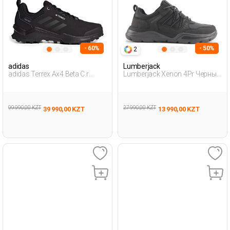
- 60%
- 50%
2
adidas
Lumberjack
adidas Terrex Ax4 Beta C.r
Lumberjack Xenon 4Pr Черный
Черный Мужчина Уличная
Мужчина Уличная Одежда И
Одежда И Обувь
Обувь
99 990,00 KZT
27 990,00 KZT
39 990,00 KZT
13 990,00 KZT