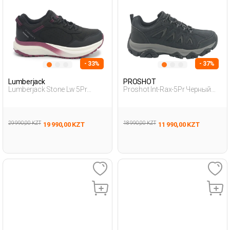
- 33%
- 37%
Lumberjack
PROSHOT
Lumberjack Stone Lw 5Pr
Proshot Int-Rax-5Pr Черный
Черный Женщина Уличная
Мужчина Уличная Одежда И
Одежда И Обувь
Обувь
29 990,00 KZT
18 990,00 KZT
19 990,00 KZT
11 990,00 KZT