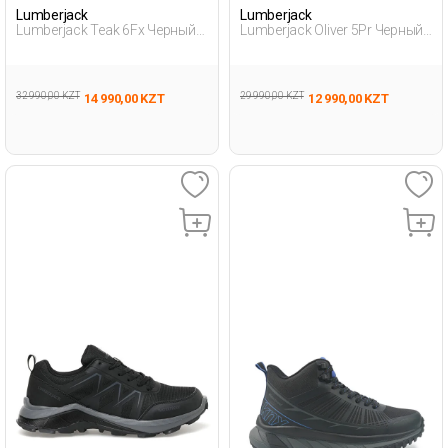
Lumberjack
Lumberjack
Lumberjack Teak 6Fx Черный
Lumberjack Oliver 5Pr Черный
Мужчина Уличная Одежда И
Женщина Ботинки
Обувь
32 990,00 KZT
29 990,00 KZT
14 990,00 KZT
12 990,00 KZT