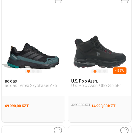
- 55%
adidas
U.S. Polo Assn.
adidas Terrex Skychaser Ax5
U.s. Polo Assn. Otto Glb 5Pr
Gtx Черный Мужчина
Черный Мужчина Ботинки
Уличная Одежда И Обувь
32 990,00 KZT
69 990,00 KZT
14 990,00 KZT