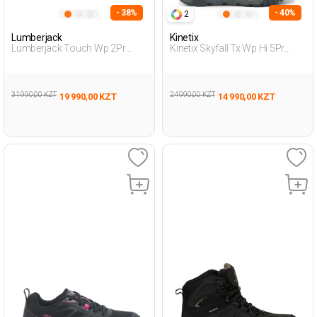
- 38%
- 40%
2
Lumberjack
Kinetix
Lumberjack Touch Wp 2Pr
Kinetix Skyfall Tx Wp Hi 5Pr
Черный Мужчина Уличная
Черный Мужчина Ботинки
Одежда И Обувь
31 990,00 KZT
24 990,00 KZT
19 990,00 KZT
14 990,00 KZT