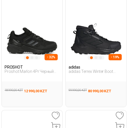
- 32%
- 19%
PROSHOT
adidas
Proshot Marlon 4Pr Черный
adidas Terrex Winter Boot
Подросток Уличная Одежда
Черный Мужчина Ботинки
И Обувь
18 990,00 KZT
99 990,00 KZT
12 990,00 KZT
80 990,00 KZT