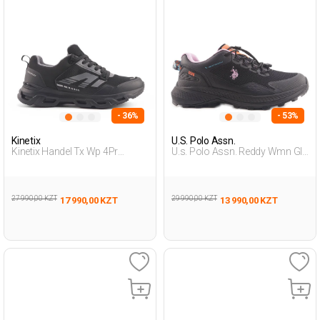
- 36%
- 53%
Kinetix
U.S. Polo Assn.
Kinetix Handel Tx Wp 4Pr
U.s. Polo Assn. Reddy Wmn Glb
Черный Мужчина Уличная
4Pr Черный Женщина
Одежда И Обувь
Походная Обувь
27 990,00 KZT
29 990,00 KZT
17 990,00 KZT
13 990,00 KZT