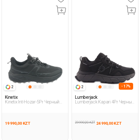
- 17%
2
2
Kinetix
Lumberjack
Kinetix Int-Hozar-5Pr Черный
Lumberjack Kapari 4Pr Черный
Женщина Уличная Одежда И
Женщина Уличная Одежда И
Обувь
Обувь
29 990,00 KZT
19 990,00 KZT
24 990,00 KZT