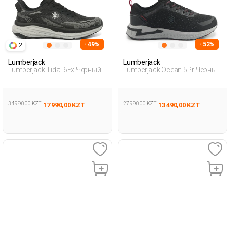
- 49%
- 52%
2
Lumberjack
Lumberjack
Lumberjack Tidal 6Fx Черный
Lumberjack Ocean 5Pr Черный
Мужчина Уличная Одежда И
Мужчина Уличная Одежда И
Обувь
Обувь
34 990,00 KZT
27 990,00 KZT
17 990,00 KZT
13 490,00 KZT