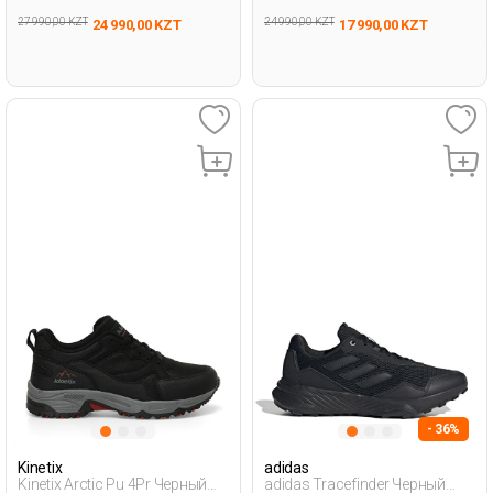
27 990,00 KZT
24 990,00 KZT
24 990,00 KZT
17 990,00 KZT
- 36%
Kinetix
adidas
Kinetix Arctic Pu 4Pr Черный
adidas Tracefinder Черный