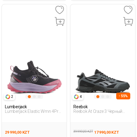
- 55%
2
4
Lumberjack
Reebok
Lumberjack Elastic Wmn 4Pr
Reebok At Craze 3 Черный
Черный Женщина Уличная
Взрослый, Унисекс Обувь
Одежда И Обувь
Для Бега
39 990,00 KZT
29 990,00 KZT
17 990,00 KZT