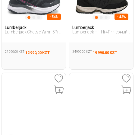
- 54%
- 43%
Lumberjack
Lumberjack
Lumberjack Cheese Wmn 5Pr
Lumberjack Hill Hi 4Pr Черный
Черный Женщина Уличная
Мужчина Ботинки
Одежда И Обувь
27 990,00 KZT
34 990,00 KZT
12 990,00 KZT
19 990,00 KZT