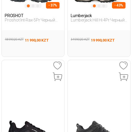
- 37%
- 43%
PROSHOT
Lumberjack
Proshot Int-Rax-5Pr Черный
Lumberjack Hill Hi 4Pr Черный
Мужчина Уличная Одежда И
Мужчина Ботинки
Обувь
18 990,00 KZT
34 990,00 KZT
11 990,00 KZT
19 990,00 KZT