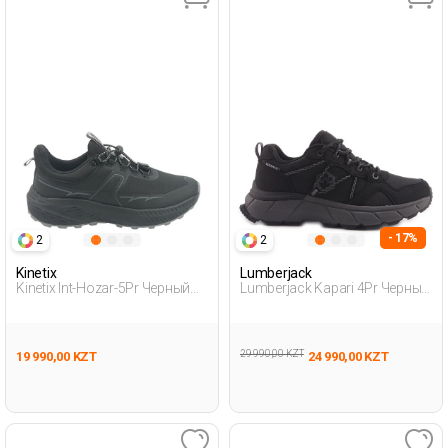
- 17%
2
2
Kinetix
Lumberjack
Kinetix Int-Hozar-5Pr Черный
Lumberjack Kapari 4Pr Черный
Женщина Уличная Одежда И
Женщина Уличная Одежда И
Обувь
Обувь
29 990,00 KZT
19 990,00 KZT
24 990,00 KZT