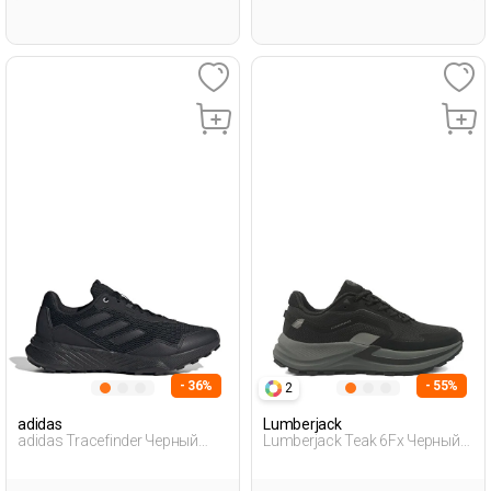
- 36%
- 55%
2
adidas
Lumberjack
adidas Tracefinder Черный
Lumberjack Teak 6Fx Черный
Мужчина Уличная Одежда И
Мужчина Уличная Одежда И
Обувь
Обувь