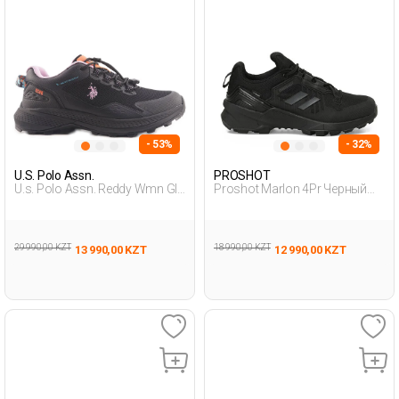
- 53%
- 32%
U.S. Polo Assn.
PROSHOT
U.s. Polo Assn. Reddy Wmn Glb
Proshot Marlon 4Pr Черный
4Pr Черный Женщина
Подросток Уличная Одежда
Походная Обувь
И Обувь
29 990,00 KZT
18 990,00 KZT
13 990,00 KZT
12 990,00 KZT