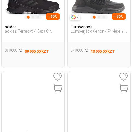
- 60%
- 50%
2
adidas
Lumberjack
adidas Terrex Ax4 Beta C.r
Lumberjack Xenon 4Pr Черный
Черный Мужчина Уличная
Мужчина Уличная Одежда И
Одежда И Обувь
Обувь
99 990,00 KZT
27 990,00 KZT
39 990,00 KZT
13 990,00 KZT