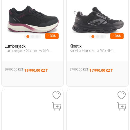
- 33%
- 36%
Lumberjack
Kinetix
Lumberjack Stone Lw 5Pr
Kinetix Handel Tx Wp 4Pr
Черный Женщина Уличная
Черный Мужчина Уличная
Одежда И Обувь
Одежда И Обувь
29 990,00 KZT
27 990,00 KZT
19 990,00 KZT
17 990,00 KZT