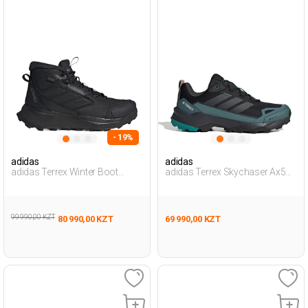
- 19%
adidas
adidas
adidas Terrex Winter Boot
adidas Terrex Skychaser Ax5
Черный Мужчина Ботинки
Gtx Черный Мужчина
Уличная Одежда И Обувь
99 990,00 KZT
80 990,00 KZT
69 990,00 KZT