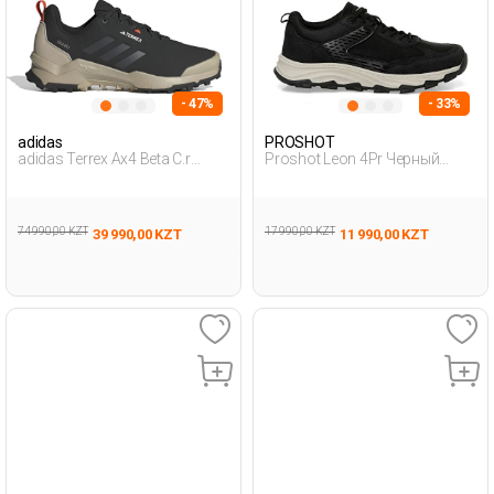
- 47%
- 33%
adidas
PROSHOT
adidas Terrex Ax4 Beta C.r
Proshot Leon 4Pr Черный
Черный Мужчина Походная
Мужчина Уличная Одежда И
Обувь
Обувь
74 990,00 KZT
17 990,00 KZT
39 990,00 KZT
11 990,00 KZT