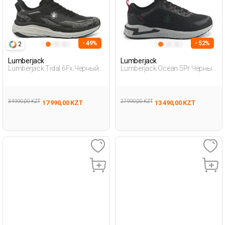
- 49%
- 52%
2
Lumberjack
Lumberjack
Lumberjack Tidal 6Fx Черный
Lumberjack Ocean 5Pr Черный
Мужчина Уличная Одежда И
Мужчина Уличная Одежда И
Обувь
Обувь
34 990,00 KZT
27 990,00 KZT
17 990,00 KZT
13 490,00 KZT