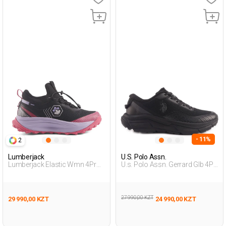
- 11%
2
Lumberjack
U.S. Polo Assn.
Lumberjack Elastic Wmn 4Pr
U.s. Polo Assn. Gerrard Glb 4Pr
Черный Женщина Уличная
Черный Мужчина Уличная
Одежда И Обувь
Одежда И Обувь
27 990,00 KZT
29 990,00 KZT
24 990,00 KZT