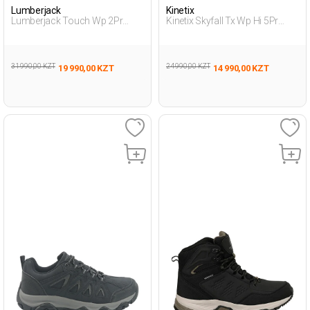
Lumberjack
Kinetix
Lumberjack Touch Wp 2Pr
Kinetix Skyfall Tx Wp Hi 5Pr
Черный Мужчина Уличная
Черный Мужчина Ботинки
Одежда И Обувь
31 990,00 KZT
24 990,00 KZT
19 990,00 KZT
14 990,00 KZT