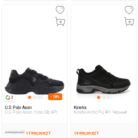
- 28%
2
U.S. Polo Assn.
Kinetix
U.s. Polo Assn. Yota Glb 4Pr
Kinetix Arctic Pu 4Pr Черный
Черный Мужчина Уличная
Подросток, Мальч. Уличная
Одежда И Обувь
Одежда И Обувь
24 990,00 KZT
17 990,00 KZT
19 990,00 KZT