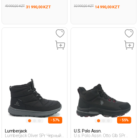
49 990,00 KZT
32 990,00 KZT
31 990,00 KZT
14 990,00 KZT
- 57%
- 55%
Lumberjack
U.S. Polo Assn.
Lumberjack Oliver 5Pr Черный
U.s. Polo Assn. Otto Glb 5Pr