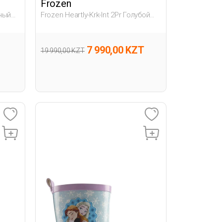
Frozen
рный
Frozen Heartly-Krk-Int 2Pr Голубой
005 Дошкольник, Девоч. Зимние
Сапоги
7 990,00 KZT
19 990,00 KZT