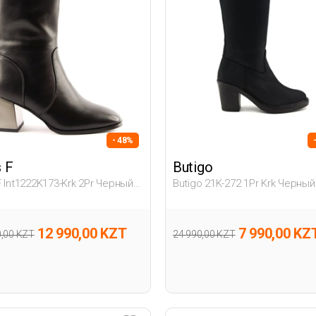
- 48%
 F
Butigo
F Int1222K173-Krk 2Pr Черный
Butigo 21K-272 1Pr Krk Черный
на Сапоги На Каблуке
Женщина Сапоги На Каблуке
12 990,00 KZT
7 990,00 KZ
0,00 KZT
24 990,00 KZT