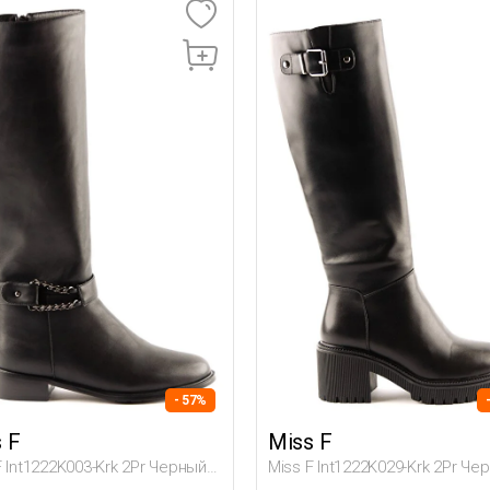
- 57%
 F
Miss F
F Int1222K003-Krk 2Pr Черный
Miss F Int1222K029-Krk 2Pr Че
на Сапоги На Плоской
Женщина Сапоги На Каблуке