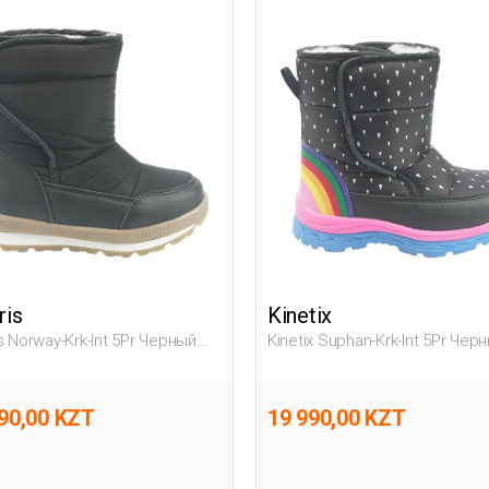
ris
Kinetix
s Norway-Krk-Int 5Pr Черный
Kinetix Suphan-Krk-Int 5Pr Чер
льник, Мальч. Зимние
Дошкольник, Девоч. Зимние
и
Сапоги
90,00 KZT
19 990,00 KZT