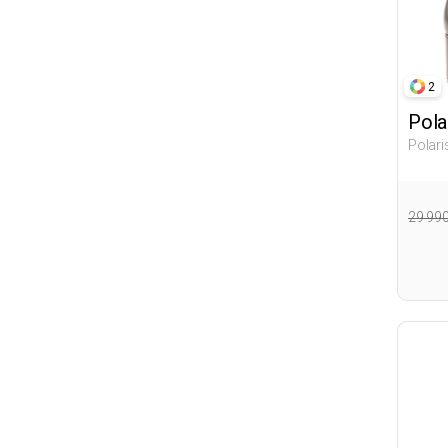
2
Pola
Polar
Женщи
29 99