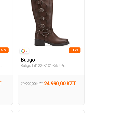
- 68%
- 17%
2
Butigo
Butigo Int1224K101-Krk 4Pr
Коричневый Женщина Сапоги На
Плоской Подошве
T
24 990,00 KZT
29 990,00 KZT