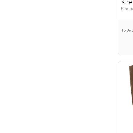
Kine
Kinet
Дошко
Ботин
16 99