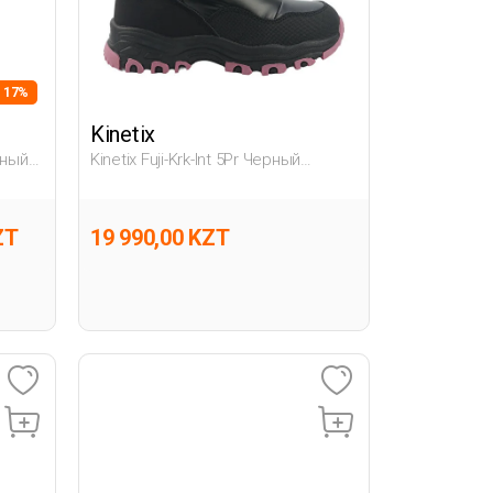
- 17%
Kinetix
рный
Kinetix Fuji-Krk-Int 5Pr Черный
Девочка Зимние Сапоги
ZT
19 990,00 KZT