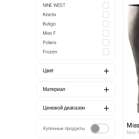
31
NINE WEST
32
Kinetix
36
Butigo
37
Miss F
38
Polaris
39
Frozen
40
Цвет
Материал
Ценовой диапазон
Miss
Купонные продукты
Miss 
Женщи