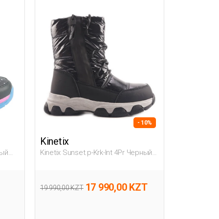
- 10%
Kinetix
ный
Kinetix Sunset.p-Krk-Int 4Pr Черный
Дошкольник, Девоч. Снежные
Ботинки
17 990,00 KZT
19 990,00 KZT