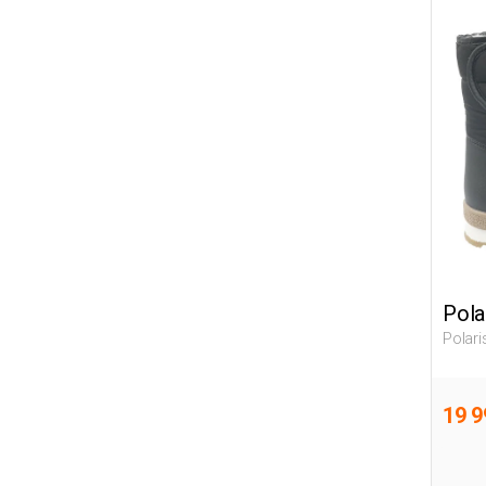
Pola
Polari
Дошко
Сапог
19 9