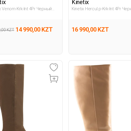
tix
Kinetix
ix Venom-Krk-Int 4Pr Черный
Kinetix Hercul.p-Krk-Int 4Pr Че
льник, Мальч. Снежные
Дошкольник, Мальч. Зимние
ки
Сапоги
14 990,00 KZT
16 990,00 KZT
0,00 KZT