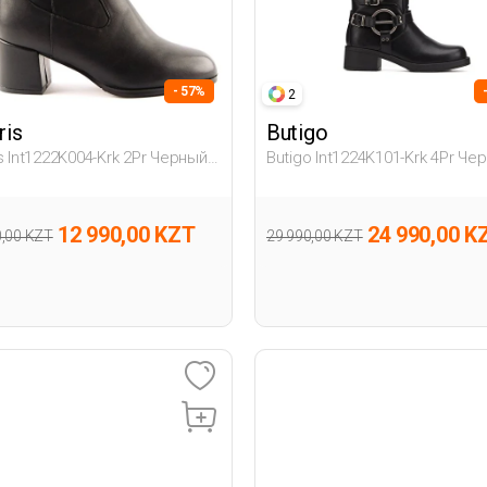
- 57%
2
ris
Butigo
is Int1222K004-Krk 2Pr Черный
Butigo Int1224K101-Krk 4Pr Че
на Сапоги На Каблуке
Женщина Сапоги На Плоской
Подошве
12 990,00 KZT
24 990,00 K
0,00 KZT
29 990,00 KZT