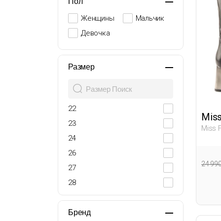
Пол
Женщины
Мальчик
Девочка
Размер
22
Miss
23
Miss 
Женщи
24
26
24 99
27
28
29
30
Бренд