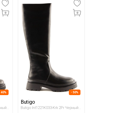
- 40%
- 50%
Butigo
рный
Butigo Int1221K033-Krk 2Pr Черный
Женщина Полусапоги