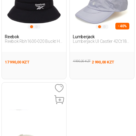
- 40%
Reebok
Lumberjack
Reebok Rbh1600-020 Buckt Hat
Lumberjack Ul Castler 42Ct189
Черный Взрослый, Унисекс
3Fx Фиолетовый 008
Панама
Взрослый, Унисекс Шапка
4 990,00 KZT
17 990,00 KZT
2 990,00 KZT