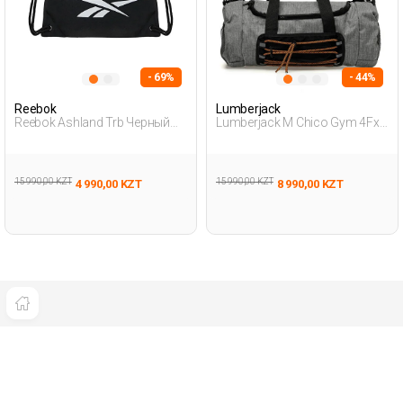
- 69%
- 44%
Reebok
Lumberjack
Reebok Ashland Trb Черный
Lumberjack M Chico Gym 4Fx
Взрослый, Унисекс Сумка
Черный Женщина
Мешок
Спортивная Сумка
15 990,00 KZT
15 990,00 KZT
4 990,00 KZT
8 990,00 KZT