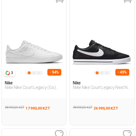
- 54%
- 45%
3
Nike
Nike
Nike Nike Court Legacy (Gs)
Nike Nike Court Legacy Next Na
Белый Подросток, Мальч.
Черный Мужчина
Полуботинки
Полуботинки
38 990,00 KZT
48 990,00 KZT
17 990,00 KZT
26 990,00 KZT