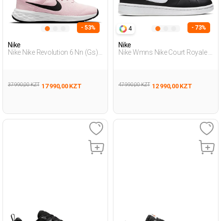
- 53%
- 73%
4
Nike
Nike
Nike Nike Revolution 6 Nn (Gs)
Nike Wmns Nike Court Royale 2
Розовый Подросток Обувь
Черный Женщина
Для Бега
Полуботинки
37 990,00 KZT
47 990,00 KZT
17 990,00 KZT
12 990,00 KZT