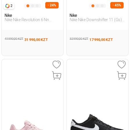
- 24%
- 45%
2
Nike
Nike
Nike Nike Revolution 6 Nn
Nike Nike Downshifter 11 (Gs)
Серый Мужчина Обувь Для
Серый Подросток, Мальч.
Бега
Обувь Для Бега
41 990,00 KZT
32 990,00 KZT
31 990,00 KZT
17 990,00 KZT