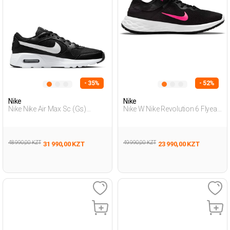
- 35%
- 52%
Nike
Nike
Nike Nike Air Max Sc (Gs)
Nike W Nike Revolution 6 Flyea
Черный Подросток, Мальч.
Черный Женщина Обувь Для
Полуботинки
Бега
48 990,00 KZT
49 990,00 KZT
31 990,00 KZT
23 990,00 KZT