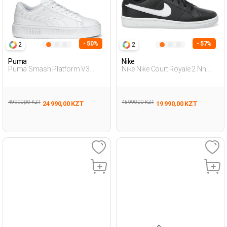
- 50%
- 57%
2
2
Puma
Nike
Puma Smash Platform V3
Nike Nike Court Royale 2 Nn
Белый Женщина
Черный Мужчина
Полуботинки
Полуботинки
49 990,00 KZT
45 990,00 KZT
24 990,00 KZT
19 990,00 KZT