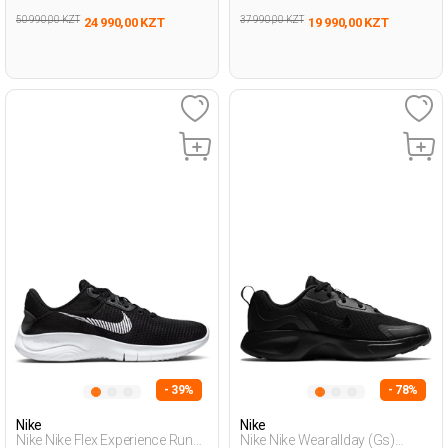
50 990,00 KZT
37 990,00 KZT
24 990,00 KZT
19 990,00 KZT
- 39%
- 78%
Nike
Nike
Nike Nike Flex Experience Run
Nike Nike Wearallday (Gs)