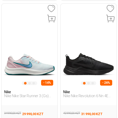
- 14%
- 26%
Nike
Nike
Nike Nike Star Runner 3 (Gs)
Nike Nike Revolution 6 Nn 4E
Белый Подросток Обувь Для
Черный Мужчина Обувь Для
Бега
Бега
34 990,00 KZT
42 990,00 KZT
29 990,00 KZT
31 990,00 KZT