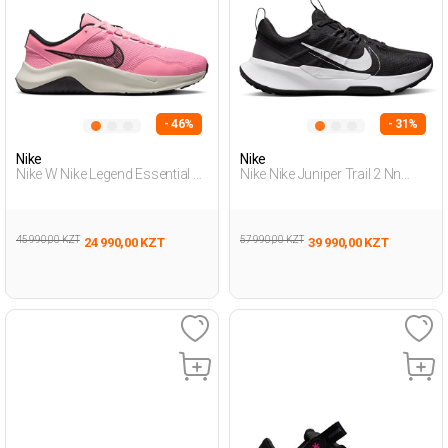
- 46%
- 31%
Nike
Nike
Nike W Nike Legend Essential 3
Nike Nike Juniper Trail 2 Nn
Розовый Женщина Обувь Для
Черный Мужчина Беговая
Бега
Обувь
45 990,00 KZT
57 990,00 KZT
24 990,00 KZT
39 990,00 KZT