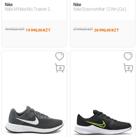
Nike
Nike
Nike M Nike Mc Trainer 2
Nike Downshifter 12 Nn (Gs)
Черный Мужчина Обувь Для
Черный Подросток, Мальч.
Бега
Обувь Для Бега
49 990,00 KZT
37 990,00 KZT
19 990,00 KZT
24 990,00 KZT