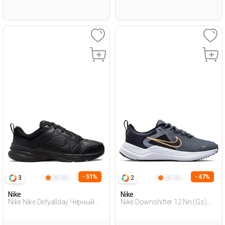
- 51%
- 47%
3
2
Nike
Nike
Nike Nike Defyallday Черный
Nike Downshifter 12 Nn (Gs)
Мужчина Полуботинки
Серый Подросток, Мальч.
Обувь Для Бега