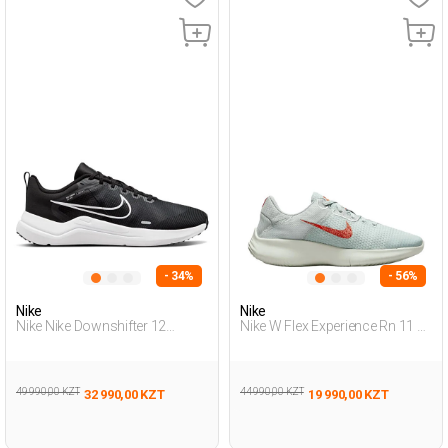
- 34%
- 56%
Nike
Nike
Nike Nike Downshifter 12
Nike W Flex Experience Rn 11 N
Черный Мужчина Обувь Для
Бирюзовый 005 Женщина
Бега
Обувь Для Бега
49 990,00 KZT
44 990,00 KZT
32 990,00 KZT
19 990,00 KZT