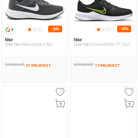
- 24%
- 45%
3
Nike
Nike
Nike Nike Revolution 6 Nn
Nike Nike Downshifter 11 (Gs)
Серый Мужчина Обувь Для
Серый Подросток, Мальч.
Бега
Обувь Для Бега
41 990,00 KZT
32 990,00 KZT
31 990,00 KZT
17 990,00 KZT