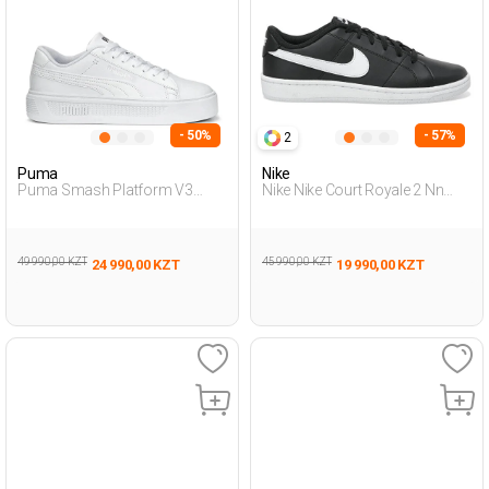
- 50%
- 57%
2
Puma
Nike
Puma Smash Platform V3
Nike Nike Court Royale 2 Nn
Белый Женщина
Черный Мужчина
Полуботинки
Полуботинки
49 990,00 KZT
45 990,00 KZT
24 990,00 KZT
19 990,00 KZT