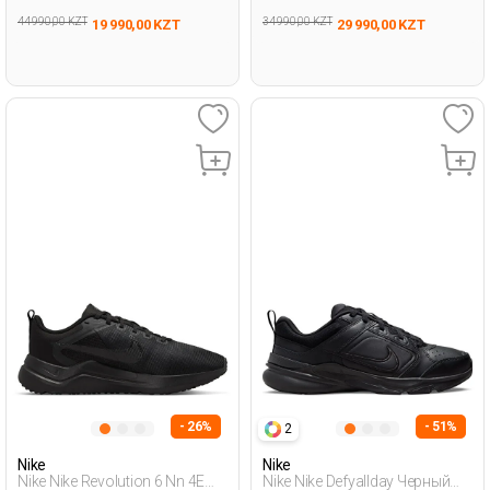
44 990,00 KZT
34 990,00 KZT
19 990,00 KZT
29 990,00 KZT
- 26%
- 51%
2
Nike
Nike
Nike Nike Revolution 6 Nn 4E
Nike Nike Defyallday Черный