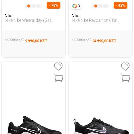
- 78%
- 42%
3
Nike
Nike
Nike Nike Wearallday (Gs)
Nike Nike Revolution 6 Nn
Черный Женщина Обувь Для
Черный Мужчина Обувь Для
Бега
Бега
45 990,00 KZT
42 990,00 KZT
9 990,00 KZT
24 990,00 KZT