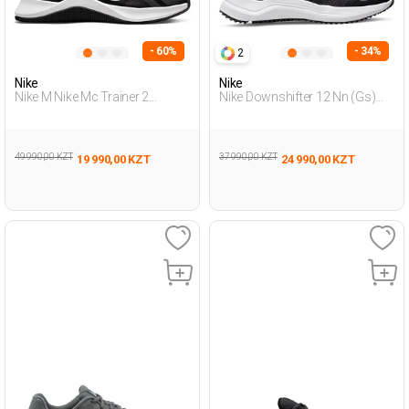
- 60%
- 34%
2
Nike
Nike
Nike M Nike Mc Trainer 2
Nike Downshifter 12 Nn (Gs)
Черный Мужчина Обувь Для
Черный Подросток, Мальч.
Бега
Обувь Для Бега
49 990,00 KZT
37 990,00 KZT
19 990,00 KZT
24 990,00 KZT