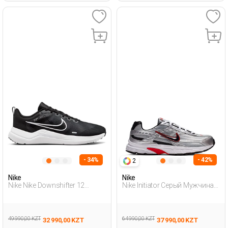
- 34%
- 42%
2
Nike
Nike
Nike Nike Downshifter 12
Nike Initiator Серый Мужчина
Черный Мужчина Обувь Для
Полуботинки
Бега
49 990,00 KZT
64 990,00 KZT
32 990,00 KZT
37 990,00 KZT