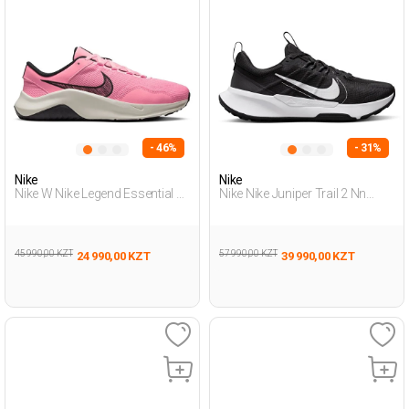
- 46%
- 31%
Nike
Nike
Nike W Nike Legend Essential 3
Nike Nike Juniper Trail 2 Nn
Розовый Женщина Обувь Для
Черный Мужчина Беговая
Бега
Обувь
45 990,00 KZT
57 990,00 KZT
24 990,00 KZT
39 990,00 KZT