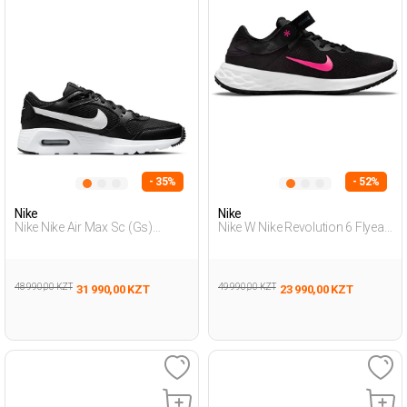
- 35%
- 52%
Nike
Nike
Nike Nike Air Max Sc (Gs)
Nike W Nike Revolution 6 Flyea
Черный Подросток, Мальч.
Черный Женщина Обувь Для
Полуботинки
Бега
48 990,00 KZT
49 990,00 KZT
31 990,00 KZT
23 990,00 KZT