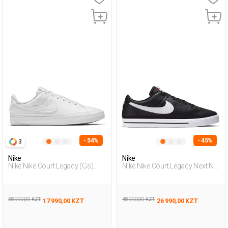
- 54%
- 45%
3
Nike
Nike
Nike Nike Court Legacy (Gs)
Nike Nike Court Legacy Next Na
Белый Подросток, Мальч.
Черный Мужчина
Полуботинки
Полуботинки
38 990,00 KZT
48 990,00 KZT
17 990,00 KZT
26 990,00 KZT