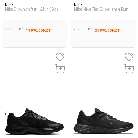
Nike
Nike
Nike Downshifter 12 Nn (Gs)
Nike Nike Flex Experience Run
Серый Подросток, Мальч.
Черный Женщина Обувь Для
Обувь Для Бега
Бега
37 990,00 KZT
45 990,00 KZT
19 990,00 KZT
27 990,00 KZT