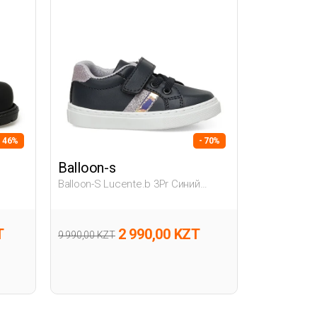
- 46%
- 70%
Balloon-s
Balloon-S Lucente.b 3Pr Синий
е
Младенец, Девоч. Повседневные
Кроссовки
T
2 990,00 KZT
9 990,00 KZT