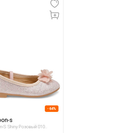
- 64%
oon-s
on-S Shiny Розовый 010
нец, Девоч. Балетки