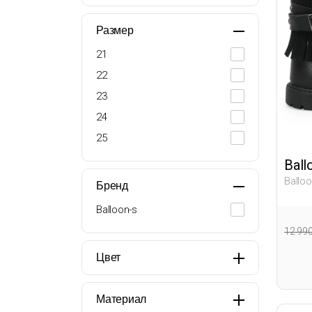
Размер
21
22
23
24
25
Ball
Balloo
Бренд
Девоч
Balloon-s
12 99
Цвет
Материал