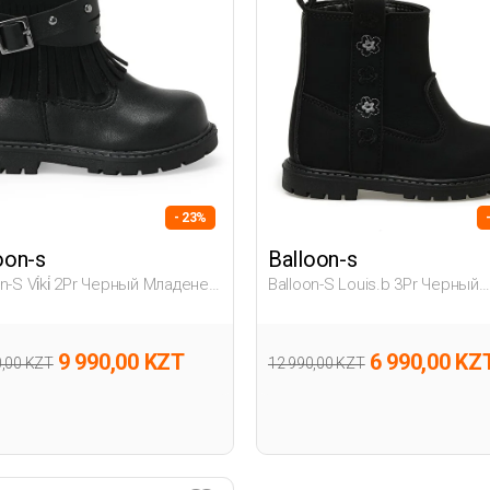
- 23%
oon-s
Balloon-s
n-S Vi̇ki̇ 2Pr Черный Младенец,
Balloon-S Louis.b 3Pr Черный
. Байкерские Ботинки
Младенец, Девоч. Байкерски
Ботинки
9 990,00 KZT
6 990,00 KZ
0,00 KZT
12 990,00 KZT