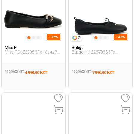
- 75%
- 43%
2
Miss F
Butigo
Miss F Ds23005 3Fx Черный
Butigo Int1226Y068 6Fx
Женщина Балетки
Черный Женщина Балетки
19 990,00 KZT
13 990,00 KZT
4 990,00 KZT
7 990,00 KZT