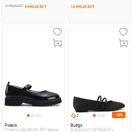
11 990,00 KZT
9 990,00 KZT
14 990,00 KZT
- 42%
2
Polaris
Butigo
Polaris Leila-Bts-Int 3Pr Черный
Butigo Int1226Y066 6Fx