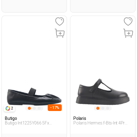
- 17%
2
Butigo
Polaris
Butigo Int1225Y066 5Fx
Polaris Hermes.f-Bts-Int 4Pr
Черный Женщина Балетки
Черный Девочка Балетки