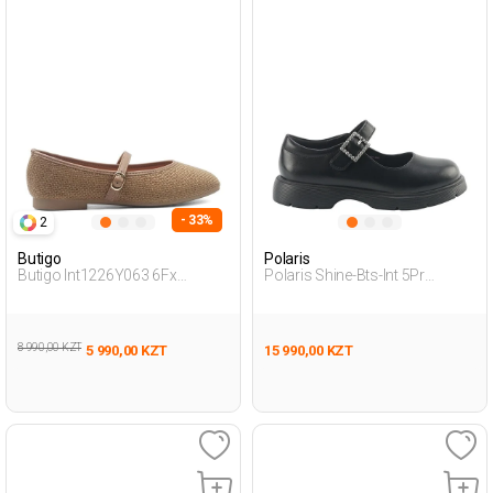
- 33%
2
Butigo
Polaris
Butigo Int1226Y063 6Fx
Polaris Shine-Bts-Int 5Pr
Бежевый 007 Женщина
Черный Девочка Балетки
Балетки
8 990,00 KZT
5 990,00 KZT
15 990,00 KZT