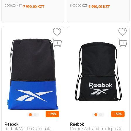
9 990,00 KZT
8 990,00 KZT
7 990,00 KZT
6 990,00 KZT
- 29%
- 69%
Reebok
Reebok
Reebok Malden Gymsack
Reebok Ashland Trb Черный