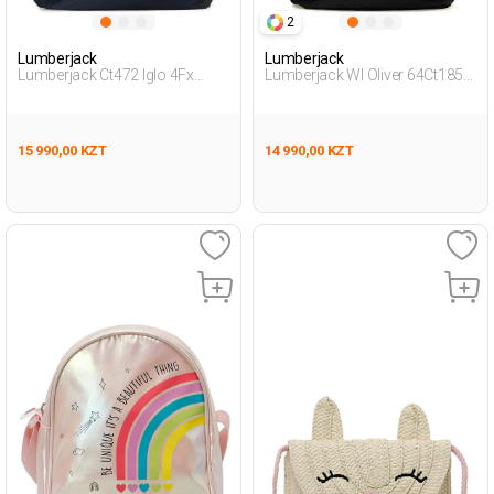
2
Lumberjack
Lumberjack
Lumberjack Ct472 Iglo 4Fx
Lumberjack Wl Oliver 64Ct185
Синий Взрослый, Унисекс
4Fx Оранжевый Взрослый,
Рюкзак
Унисекс Рюкзак
15 990,00 KZT
14 990,00 KZT