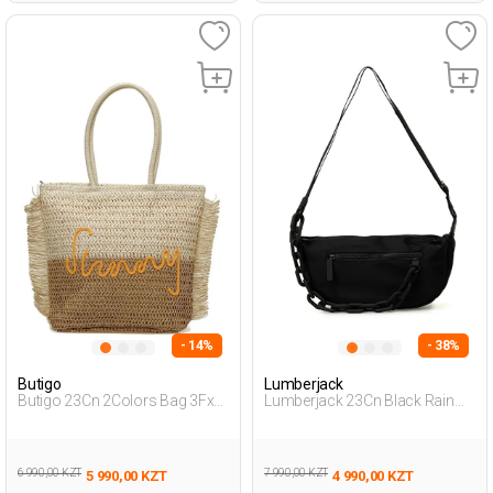
- 14%
- 38%
Butigo
Lumberjack
Butigo 23Cn 2Colors Bag 3Fx
Lumberjack 23Cn Black Rain
Бежевый Женщина Пляжная
Bag 3Fx Черный Женщина
Сумка
Поперечная Сумка
6 990,00 KZT
7 990,00 KZT
5 990,00 KZT
4 990,00 KZT