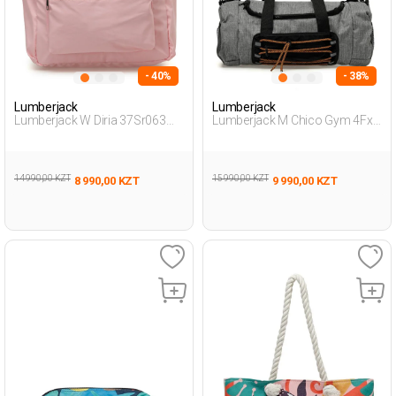
- 40%
- 38%
Lumberjack
Lumberjack
Lumberjack W Diria 37Sr063
Lumberjack M Chico Gym 4Fx
4Fx Розовый Женщина
Черный Женщина
Рюкзак
Спортивная Сумка
14 990,00 KZT
15 990,00 KZT
8 990,00 KZT
9 990,00 KZT