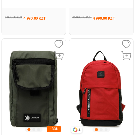
Синий 008 Взрослый, Унисекс
Взрослый, Унисекс Сумка
Рюкзак
Мешок
6 990,00 KZT
15 990,00 KZT
4 990,00 KZT
4 990,00 KZT
- 33%
2