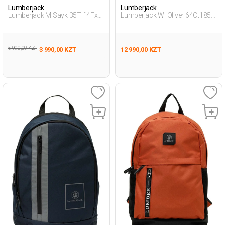
Lumberjack
Lumberjack
Lumberjack M Sayk 35Tlf 4Fx
Lumberjack Wl Oliver 64Ct185
Хаки Мужчина Поперечная
4Fx Красный Взрослый,
Сумка
Унисекс Рюкзак
5 990,00 KZT
3 990,00 KZT
12 990,00 KZT