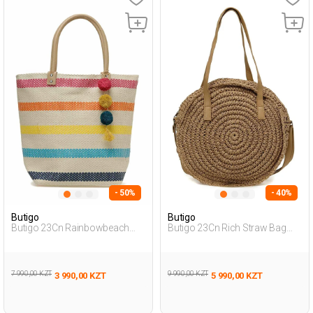
- 50%
- 40%
Butigo
Butigo
Butigo 23Cn Rainbowbeach
Butigo 23Cn Rich Straw Bag
Bag 3Fx Мультиколор
3Fx Коричневый Женщина
Женщина Сумка Через Плечо
Пляжная Сумка
7 990,00 KZT
9 990,00 KZT
3 990,00 KZT
5 990,00 KZT