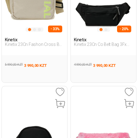
- 33%
- 20%
Kinetix
Kinetix
Kinetix 23Cn Fashon Cross Bag
Kinetix 23Cn Co Belt Bag 3Fx
3Fx Бежевый Мужчина
Черный Мужчина Поясная
Поперечная Сумка
Сумка
5 990,00 KZT
4 990,00 KZT
3 990,00 KZT
3 990,00 KZT