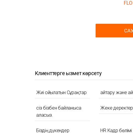
FLO
СА
Клиенттерге қызмет көрсету
Жиі Қойылатын Сұрақтар
Қайтару және а
сіз бізбен байланыса
Жеке деректер
аласыз.
Біздің дүкендер
HR Кадр бөлімі