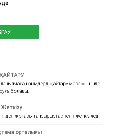
уде.
АРАУ
 ҚАЙТАРУ
ланылмаған өнімдерді қайтару мерзімі ішінде
руға болады.
н Жеткізу
 ₸ ден жоғары тапсырыстар тегін жеткізіледі.
тама орталығы