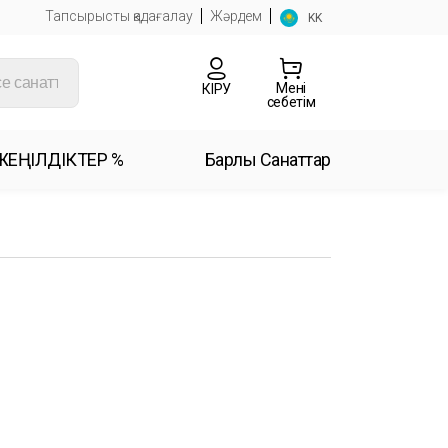
Тапсырысты қадағалау
Жәрдем
KK
Менің
КІРУ
себетім
ЖЕҢІЛДІКТЕР %
Барлық Санаттар