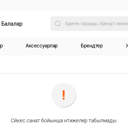
Балалар
р
Аксессуарлар
Брендтер
Сәйкес санат бойынша нәтижелер табылмады.