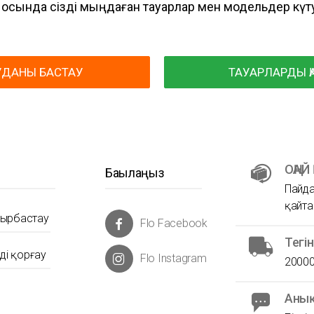
осында сізді мыңдаған тауарлар мен модельдер күт
УДАНЫ БАСТАУ
ТАУАРЛАРДЫ Қ
ОҢАЙ
Бақылаңыз
Пайда
қайта
йырбастау
Flo Facebook
Тегі
ді қорғау
Flo Instagram
20000
Анық