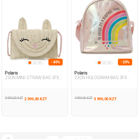
- 40%
- 20%
Polaris
Polaris
23CN MINI- STRAW BAG 3FX
23CN HOLOGRAM-BAG 3FX
ECRU Girl 015
PINK Girl 015
3 990,00 KZT
4 990,00 KZT
2 390,00 KZT
3 990,00 KZT