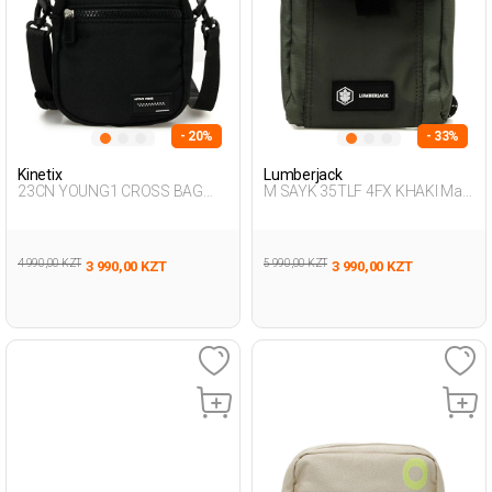
- 20%
- 33%
Kinetix
Lumberjack
23CN YOUNG1 CROSS BAG
M SAYK 35TLF 4FX KHAKI Man
3FX BLACK Man 015
015
4 990,00 KZT
5 990,00 KZT
3 990,00 KZT
3 990,00 KZT