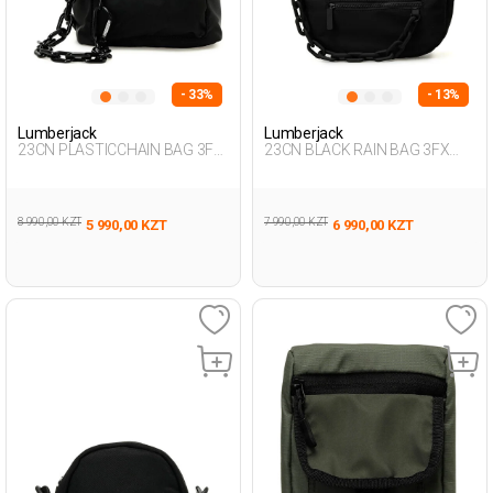
- 33%
- 13%
Lumberjack
Lumberjack
23CN PLASTICCHAIN BAG 3FX
23CN BLACK RAIN BAG 3FX
BLACK Woman 015
BLACK Woman 015
8 990,00 KZT
7 990,00 KZT
5 990,00 KZT
6 990,00 KZT