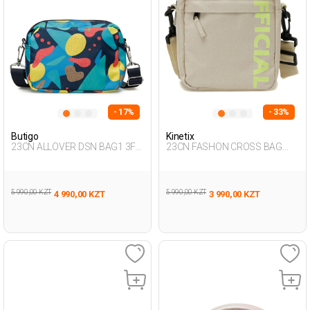
- 17%
- 33%
Butigo
Kinetix
23CN ALLOVER DSN BAG1 3FX
23CN FASHON CROSS BAG
Multicolor Woman 015
3FX BEIGE Man 015
5 990,00 KZT
5 990,00 KZT
4 990,00 KZT
3 990,00 KZT