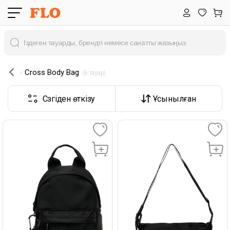
Cross Body Bag
 (8 тауар) 
Сүзгіден өткізу
Ұсынылған