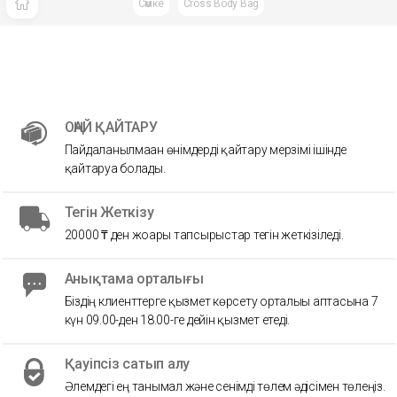
Сөмке
Cross Body Bag
ОҢАЙ ҚАЙТАРУ
Пайдаланылмаған өнімдерді қайтару мерзімі ішінде
қайтаруға болады.
Тегін Жеткізу
20000 ₸ ден жоғары тапсырыстар тегін жеткізіледі.
Анықтама орталығы
Біздің клиенттерге қызмет көрсету орталығы аптасына 7
күн 09.00-ден 18.00-ге дейін қызмет етеді.
Қауіпсіз сатып алу
Әлемдегі ең танымал және сенімді төлем әдісімен төлеңіз.