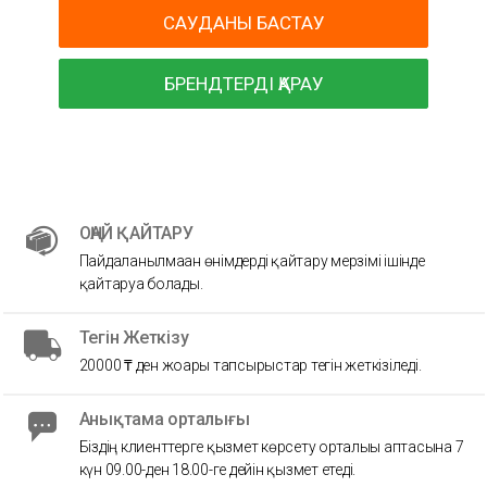
САУДАНЫ БАСТАУ
БРЕНДТЕРДІ ҚАРАУ
ОҢАЙ ҚАЙТАРУ
Пайдаланылмаған өнімдерді қайтару мерзімі ішінде
қайтаруға болады.
Тегін Жеткізу
20000 ₸ ден жоғары тапсырыстар тегін жеткізіледі.
Анықтама орталығы
Біздің клиенттерге қызмет көрсету орталығы аптасына 7
күн 09.00-ден 18.00-ге дейін қызмет етеді.