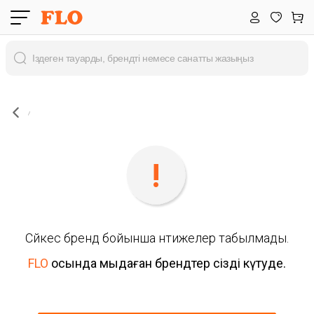
Сәйкес бренд бойынша нәтижелер табылмады.
FLO
осында мыңдаған брендтер сізді күтуде.