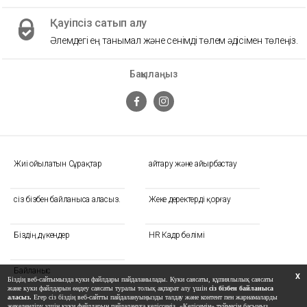
Қауіпсіз сатып алу
Әлемдегі ең танымал және сенімді төлем әдісімен төлеңіз.
Бақылаңыз
Жиі Қойылатын Сұрақтар
Қайтару және айырбастау
сіз бізбен байланыса аласыз.
Жеке деректерді қорғау
Біздің дүкендер
HR Кадр бөлімі
Байланыс
X
Біздің веб-сайтымызда куки файлдары пайдаланылады. Куки саясаты, құпиялылық саясаты
және куки файлдарын өңдеу саясаты туралы толық ақпарат алу үшін
сіз бізбен байланыса
аласыз.
Егер сіз біздің веб-сайтты пайдалануыңызды талдау және контент пен жарнамаларды
жекелендіру үшін куки файлдарын пайдалануға келіссеңіз, «Келісемін» түймесін басыңыз.