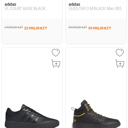
adidas
adidas
VL COURT BASE BLACK
QUESTAR 3 M BLACK Man 005
Woman 001
34 990,00 KZT
59 990,00 KZT
22 990,00 KZT
39 990,00 KZT