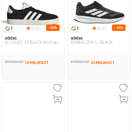
- 50%
- 34%
3
2
adidas
adidas
VL COURT 3.0 BLACK Woman
RUNFALCON 5 J BLACK
001
Woman 005
39 990,00 KZT
34 990,00 KZT
19 990,00 KZT
22 990,00 KZT