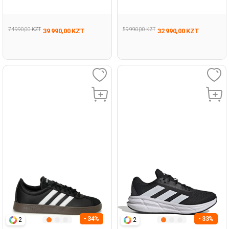
Man 371
005
74 990,00 KZT
59 990,00 KZT
39 990,00 KZT
32 990,00 KZT
- 34%
- 33%
2
2