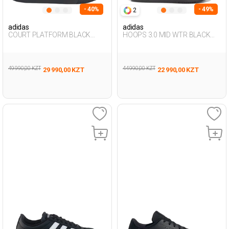
- 40%
- 49%
2
adidas
adidas
COURT PLATFORM BLACK
HOOPS 3.0 MID WTR BLACK
Woman 276
Man 002
49 990,00 KZT
44 990,00 KZT
29 990,00 KZT
22 990,00 KZT