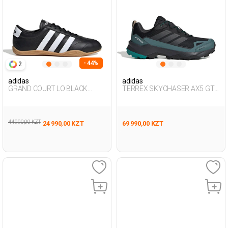
- 44%
2
adidas
adidas
GRAND COURT LO BLACK
TERREX SKYCHASER AX5 GTX
Woman Sneaker
BLACK Man 501
44 990,00 KZT
24 990,00 KZT
69 990,00 KZT