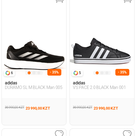
- 35%
- 35%
6
5
adidas
adidas
DURAMO SL M BLACK Man 005
VS PACE 2.0 BLACK Man 001
36 990,00 KZT
36 990,00 KZT
23 990,00 KZT
23 990,00 KZT