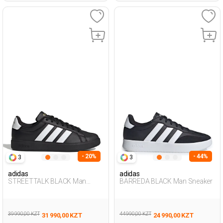
- 20%
- 44%
3
3
adidas
adidas
STREETTALK BLACK Man
BARREDA BLACK Man Sneaker
Sneaker
39 990,00 KZT
44 990,00 KZT
31 990,00 KZT
24 990,00 KZT