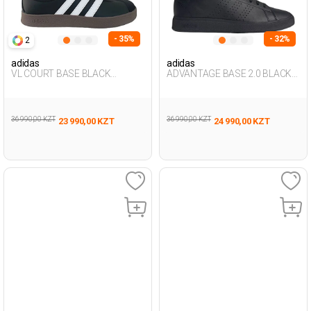
- 35%
- 32%
2
adidas
adidas
VL COURT BASE BLACK
ADVANTAGE BASE 2.0 BLACK
Woman Sneaker
Man 001
36 990,00 KZT
36 990,00 KZT
23 990,00 KZT
24 990,00 KZT