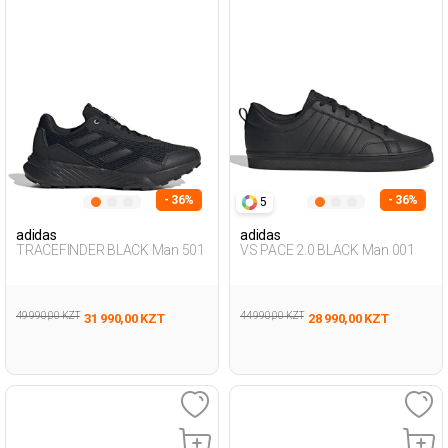
- 36%
- 36%
5
adidas
adidas
TRACEFINDER BLACK Man 501
VS PACE 2.0 BLACK Man 001
49 990,00 KZT
44 990,00 KZT
31 990,00 KZT
28 990,00 KZT