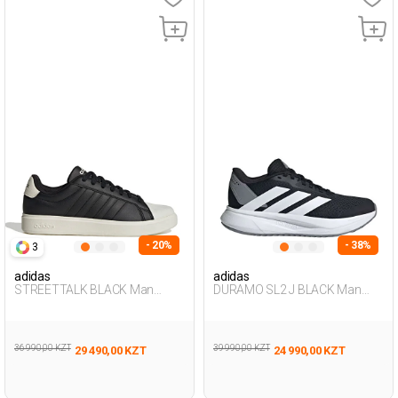
- 20%
- 38%
3
adidas
adidas
STREETTALK BLACK Man
DURAMO SL2 J BLACK Man
Sneaker
005
36 990,00 KZT
39 990,00 KZT
29 490,00 KZT
24 990,00 KZT