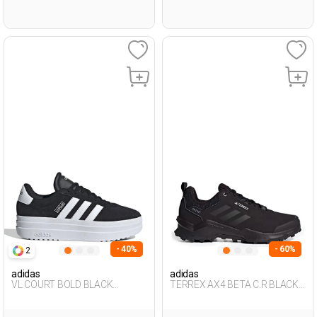
- 40%
- 60%
2
adidas
adidas
VL COURT BOLD BLACK
TERREX AX4 BETA C.R BLACK
Woman 001
Man 501