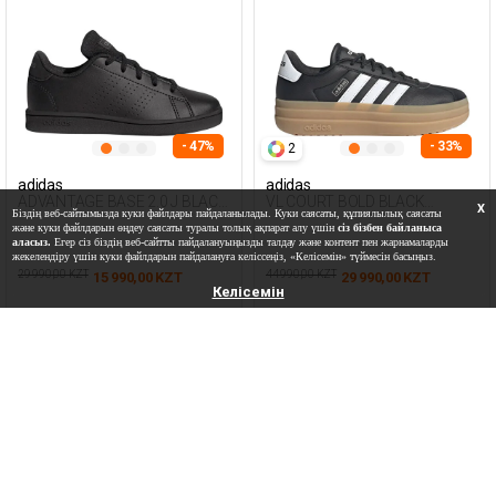
- 47%
- 33%
2
adidas
adidas
ADVANTAGE BASE 2.0 J BLACK
VL COURT BOLD BLACK
X
Біздің веб-сайтымызда куки файлдары пайдаланылады. Куки саясаты, құпиялылық саясаты
Woman 001
Woman 001
және куки файлдарын өңдеу саясаты туралы толық ақпарат алу үшін
сіз бізбен байланыса
аласыз.
Егер сіз біздің веб-сайтты пайдалануыңызды талдау және контент пен жарнамаларды
жекелендіру үшін куки файлдарын пайдалануға келіссеңіз, «Келісемін» түймесін басыңыз.
29 990,00 KZT
44 990,00 KZT
15 990,00 KZT
29 990,00 KZT
Келісемін