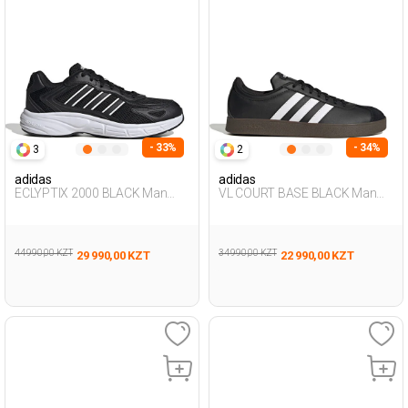
- 33%
- 34%
3
2
adidas
adidas
ECLYPTIX 2000 BLACK Man
VL COURT BASE BLACK Man
001
001
44 990,00 KZT
34 990,00 KZT
29 990,00 KZT
22 990,00 KZT