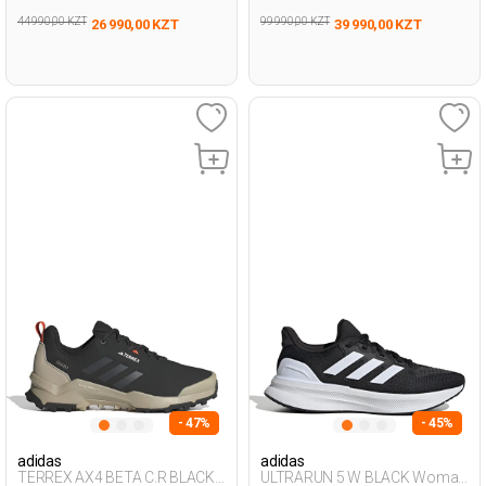
44 990,00 KZT
99 990,00 KZT
26 990,00 KZT
39 990,00 KZT
- 47%
- 45%
adidas
adidas
TERREX AX4 BETA C.R BLACK
ULTRARUN 5 W BLACK Woman