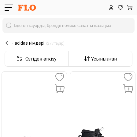
adidas өнімдері
 (277 тауар) 
Сүзгіден өткізу
Ұсынылған