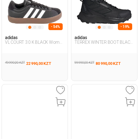
- 54%
- 19%
adidas
adidas
VL COURT 3.0 K BLACK Woman
TERREX WINTER BOOT BLACK
001
Man 493
49 990,00 KZT
99 990,00 KZT
22 990,00 KZT
80 990,00 KZT