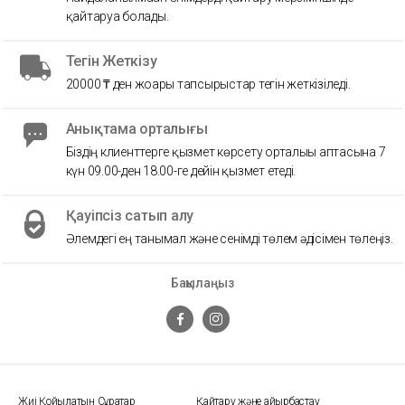
қайтаруға болады.
Тегін Жеткізу
20000 ₸ ден жоғары тапсырыстар тегін жеткізіледі.
Анықтама орталығы
Біздің клиенттерге қызмет көрсету орталығы аптасына 7
күн 09.00-ден 18.00-ге дейін қызмет етеді.
Қауіпсіз сатып алу
Әлемдегі ең танымал және сенімді төлем әдісімен төлеңіз.
Бақылаңыз
Жиі Қойылатын Сұрақтар
Қайтару және айырбастау