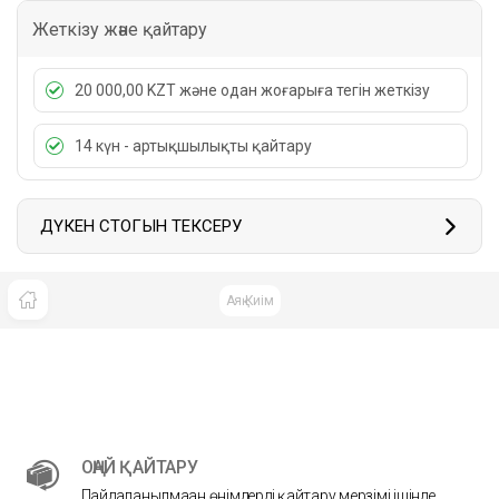
Жеткізу және қайтару
20 000,00 KZT және одан жоғарыға тегін жеткізу
14 күн - артықшылықты қайтару
ДҮКЕН СТОГЫН ТЕКСЕРУ
Аяқ Киім
ОҢАЙ ҚАЙТАРУ
Пайдаланылмаған өнімдерді қайтару мерзімі ішінде