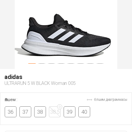
adidas
ULTRARUN 5 W BLACK Woman 005
Өлшем :
Өлшем диаграммасы
36
37
38
38.5
39
40