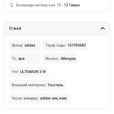
Болжалды жеткізу күні:
11 - 13 Тамыз
Егжей
бренд:
adidas
Тауар коды:
101993683
Түс:
Қара
Жыныс:
Әйелдер
Үлгі:
ULTRARUN 5 W
Внешний материал:
Текстиль
Ұқсас өнімдер:
adidas аяқ киім