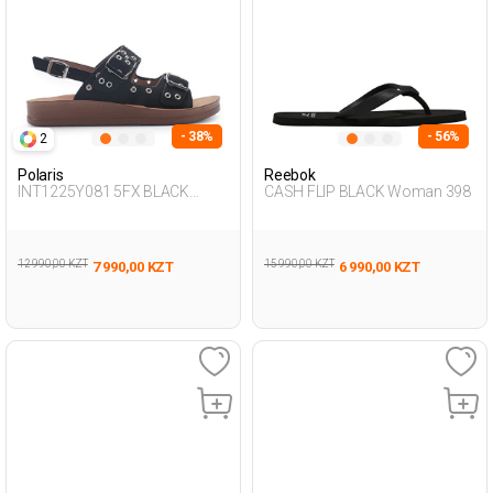
- 38%
- 56%
2
Polaris
Reebok
INT1225Y081 5FX BLACK
CASH FLIP BLACK Woman 398
Woman 427
12 990,00 KZT
15 990,00 KZT
7 990,00 KZT
6 990,00 KZT