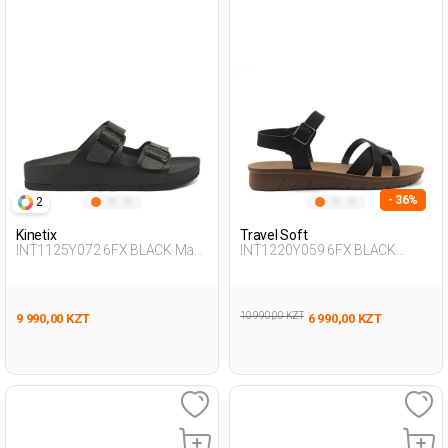
- 36%
2
Kinetix
Travel Soft
INT1125Y072 6FX BLACK Man
INT1220Y059 6FX BLACK
425
Woman 479
10 990,00 KZT
9 990,00 KZT
6 990,00 KZT