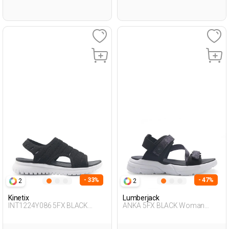
- 33%
- 47%
2
2
Kinetix
Lumberjack
INT1224Y086 5FX BLACK
ANKA 5FX BLACK Woman
Woman 428
Sandals