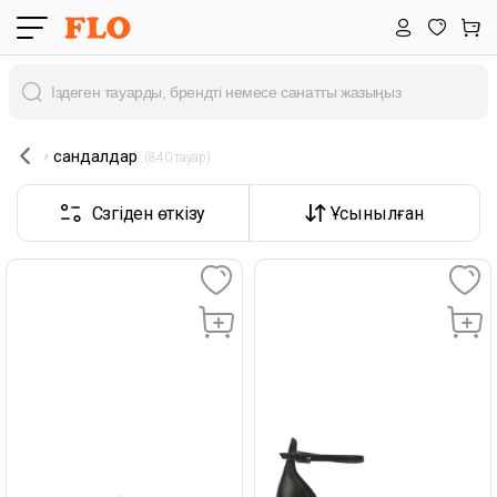
сандалдар
 (840 тауар) 
Сүзгіден өткізу
Ұсынылған