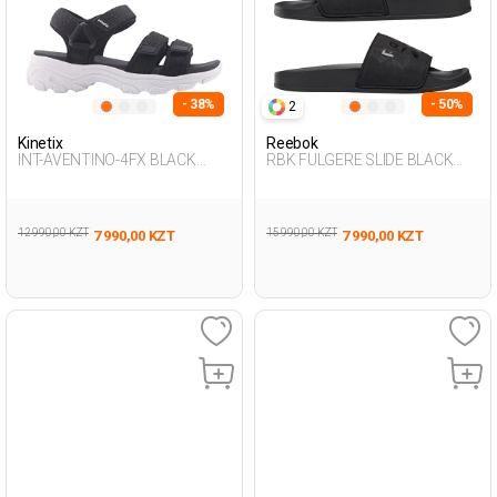
- 38%
- 50%
2
Kinetix
Reebok
INT-AVENTINO-4FX BLACK
RBK FULGERE SLIDE BLACK
Woman 077
Woman 079
12 990,00 KZT
15 990,00 KZT
7 990,00 KZT
7 990,00 KZT