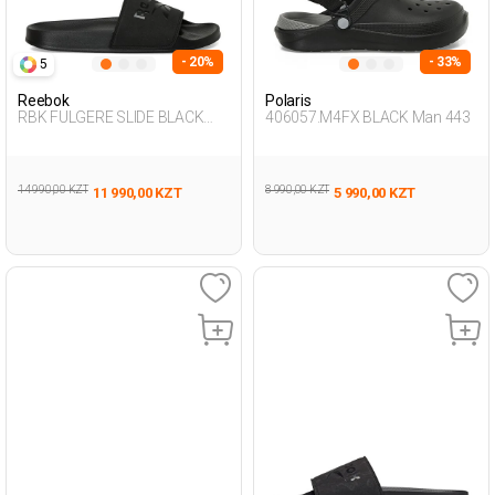
- 20%
- 33%
5
Reebok
Polaris
RBK FULGERE SLIDE BLACK
406057.M4FX BLACK Man 443
Unisex 079
14 990,00 KZT
8 990,00 KZT
11 990,00 KZT
5 990,00 KZT