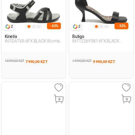
- 43%
- 33%
2
2
Kinetix
Butigo
INT-DATVA-6FX BLACK Woman
INT1226Y081 6FX BLACK
077
Woman 241
13 990,00 KZT
14 990,00 KZT
7 990,00 KZT
9 990,00 KZT