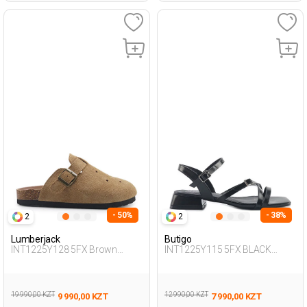
- 50%
- 38%
2
2
Lumberjack
Butigo
INT1225Y128 5FX Brown
INT1225Y115 5FX BLACK
Woman 425
Woman 427
19 990,00 KZT
12 990,00 KZT
9 990,00 KZT
7 990,00 KZT