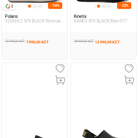
- 50%
- 32%
2
Polaris
Kinetix
325569.Z 5FX BLACK Woman
RANES 5FX BLACK Man 077
425
15 990,00 KZT
18 990,00 KZT
7 990,00 KZT
12 990,00 KZT