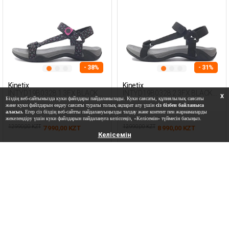
- 38%
- 31%
Kinetix
Kinetix
INTYD19B0328.1 3FX BLACK
INTYD19B0328.2 3FX BLACK
X
Біздің веб-сайтымызда куки файлдары пайдаланылады. Куки саясаты, құпиялылық саясаты
Woman 077
Woman 077
және куки файлдарын өңдеу саясаты туралы толық ақпарат алу үшін
сіз бізбен байланыса
аласыз.
Егер сіз біздің веб-сайтты пайдалануыңызды талдау және контент пен жарнамаларды
жекелендіру үшін куки файлдарын пайдалануға келіссеңіз, «Келісемін» түймесін басыңыз.
12 990,00 KZT
12 990,00 KZT
7 990,00 KZT
8 990,00 KZT
Келісемін