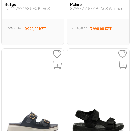
Butigo
Polaris
INT1225Y153 5FX BLACK
325572.Z 5FX BLACK Woman
Woman 425
274
14 990,00 KZT
12 990,00 KZT
9 990,00 KZT
7 990,00 KZT