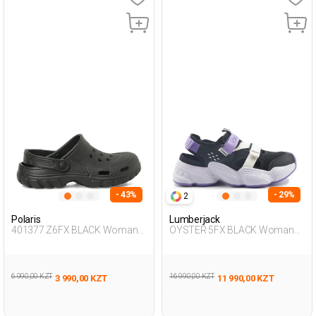
- 43%
- 29%
2
Polaris
Lumberjack
401377.Z6FX BLACK Woman
OYSTER 5FX BLACK Woman
283
428
6 990,00 KZT
16 990,00 KZT
3 990,00 KZT
11 990,00 KZT