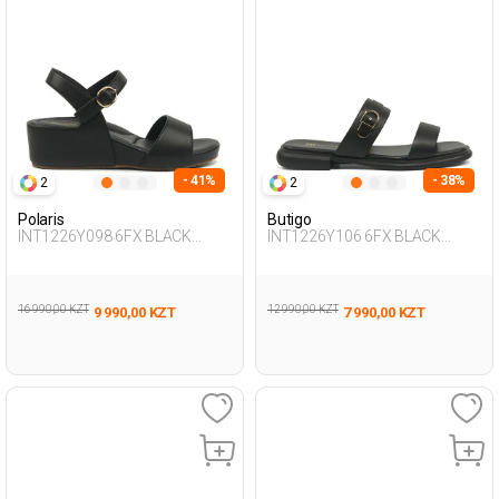
- 41%
- 38%
2
2
Polaris
Butigo
INT1226Y098 6FX BLACK
INT1226Y106 6FX BLACK
Woman 239
Woman 425
16 990,00 KZT
12 990,00 KZT
9 990,00 KZT
7 990,00 KZT