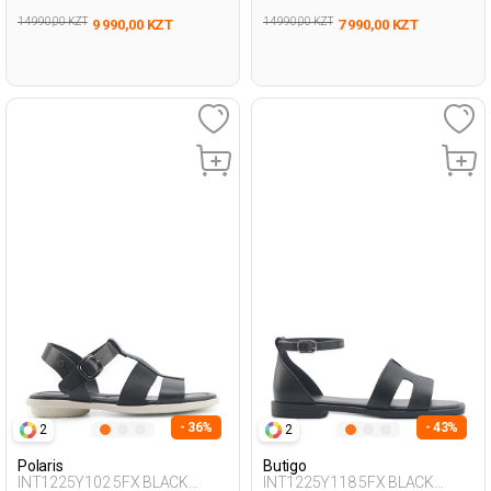
14 990,00 KZT
14 990,00 KZT
9 990,00 KZT
7 990,00 KZT
- 36%
- 43%
2
2
Polaris
Butigo
INT1225Y102 5FX BLACK
INT1225Y118 5FX BLACK