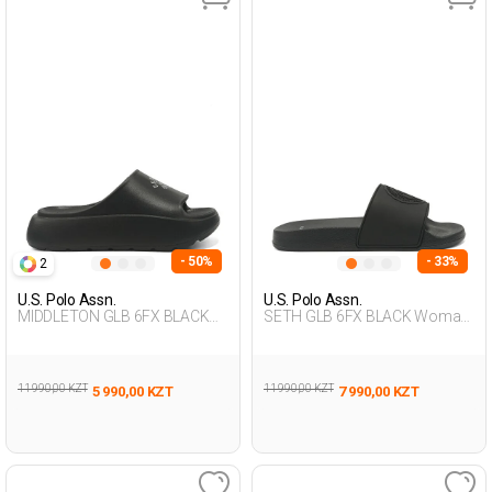
- 50%
- 33%
2
U.S. Polo Assn.
U.S. Polo Assn.
MIDDLETON GLB 6FX BLACK
SETH GLB 6FX BLACK Woman
Woman 079
079
11 990,00 KZT
11 990,00 KZT
5 990,00 KZT
7 990,00 KZT