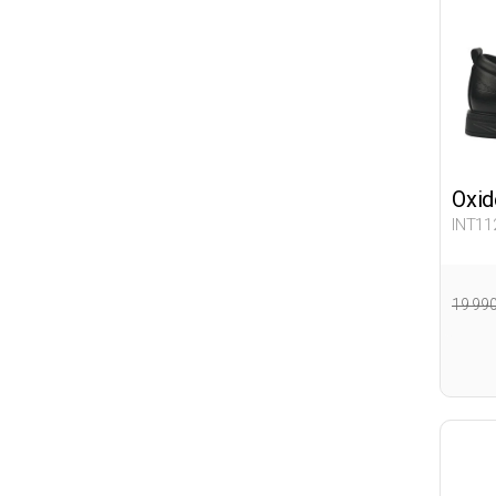
Oxid
INT11
19 99