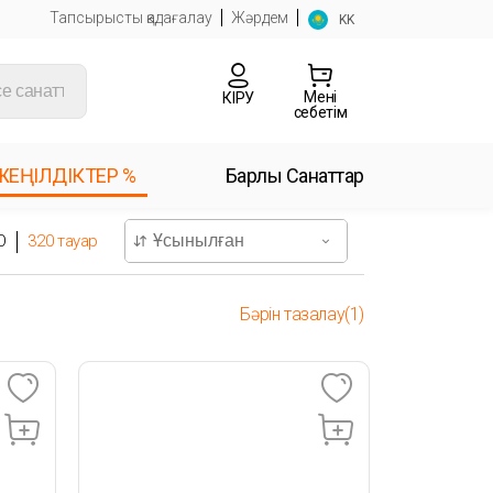
Тапсырысты қадағалау
Жәрдем
KK
Менің
КІРУ
себетім
ЖЕҢІЛДІКТЕР %
Барлық Санаттар
O
320
тауар
Бәрін тазалау(1)