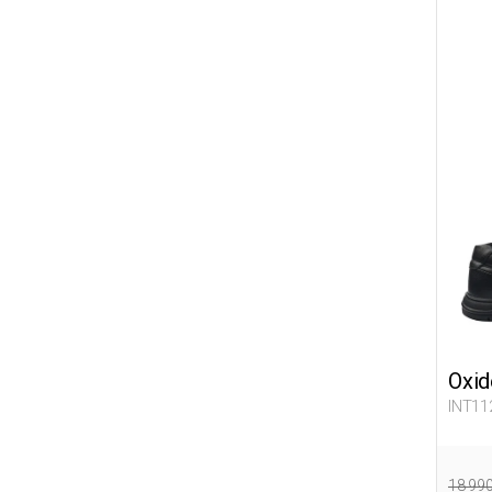
Oxid
INT11
18 99