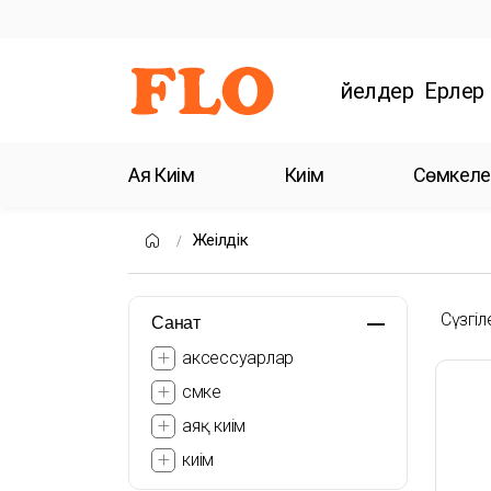
Әйелдер
Ерлер
Аяқ Киім
Киім
Сөмкеле
Жеңілдік
Сүзгіл
Санат
аксессуарлар
сөмке
аяқ киім
киім