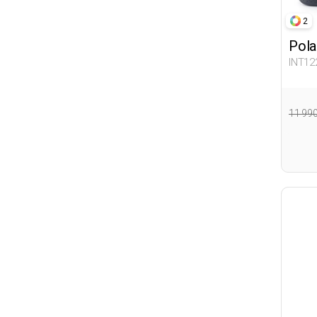
2
Pola
INT12
11 99