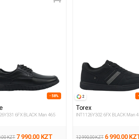
- 58%
2
e
Torex
26Y331 6FX BLACK Man 465
INT1126Y302 6FX BLACK Man 4
7 990,00 KZT
6 990,00 KZ
0,00 KZT
12 990,00 KZT