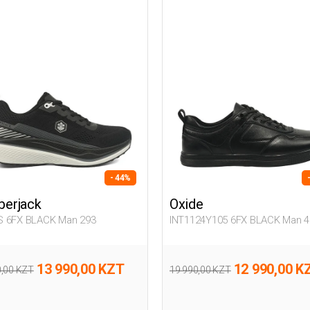
- 44%
erjack
Oxide
 6FX BLACK Man 293
INT1124Y105 6FX BLACK Man 4
13 990,00 KZT
12 990,00 K
0,00 KZT
19 990,00 KZT