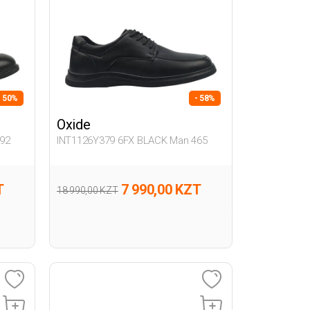
- 50%
- 58%
Oxide
92
INT1126Y379 6FX BLACK Man 465
T
7 990,00 KZT
18 990,00 KZT