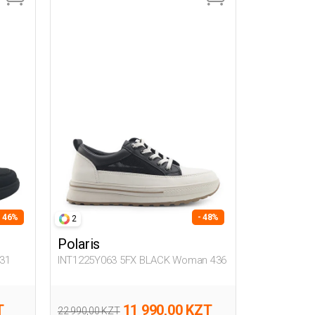
- 46%
- 48%
2
Polaris
31
INT1225Y063 5FX BLACK Woman 436
T
11 990,00 KZT
22 990,00 KZT