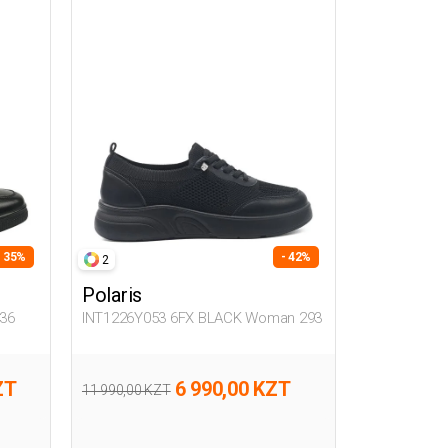
- 35%
- 42%
2
Polaris
36
INT1226Y053 6FX BLACK Woman 293
ZT
6 990,00 KZT
11 990,00 KZT