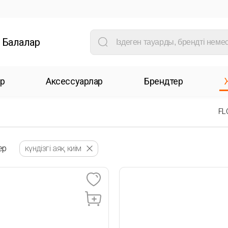
Балалар
р
Аксессуарлар
Брендтер
FL
ер
күндізгі аяқ киім