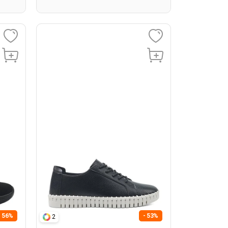
- 56%
- 53%
2