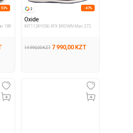
- 53%
- 47%
2
Oxide
n 189
INT1124Y056 4FX BROWN Man 272
T
7 990,00 KZT
14 990,00 KZT