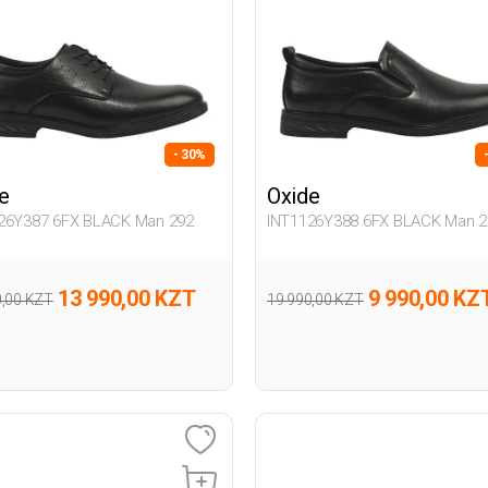
- 30%
e
Oxide
26Y387 6FX BLACK Man 292
INT1126Y388 6FX BLACK Man 2
13 990,00 KZT
9 990,00 KZ
0,00 KZT
19 990,00 KZT