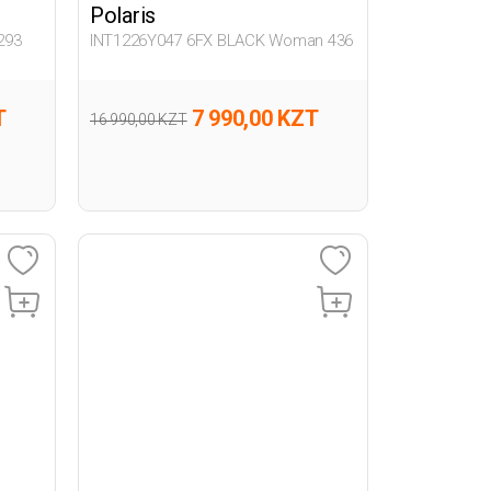
Polaris
293
INT1226Y047 6FX BLACK Woman 436
T
7 990,00 KZT
16 990,00 KZT