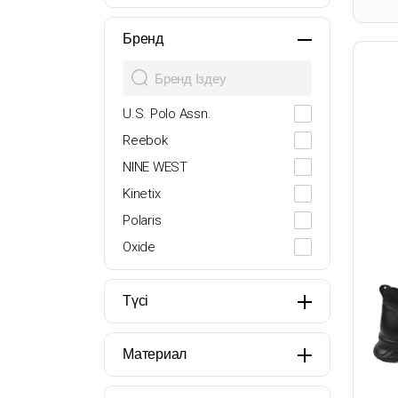
26
27
Бренд
28
29
U.S. Polo Assn.
30
Reebok
31
NINE WEST
32
Kinetix
33
Polaris
34
Oxide
35
Lumberjack
36
Butigo
Түсі
37
Travel Soft
38
Miss F
Материал
39
Flexall
39.5