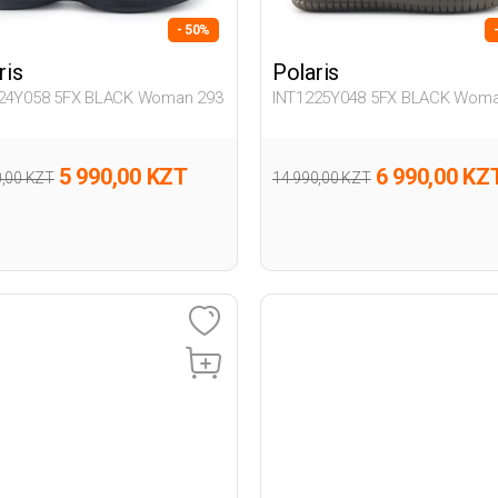
- 50%
ris
Polaris
24Y058 5FX BLACK Woman 293
INT1225Y048 5FX BLACK Woma
5 990,00 KZT
6 990,00 KZ
0,00 KZT
14 990,00 KZT