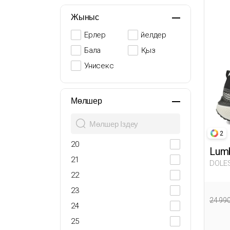
Жыныс
Ерлер
Әйелдер
Бала
Қыз
Унисекс
Мөлшер
2
20
Lumb
21
DOLES
22
23
24 99
24
25