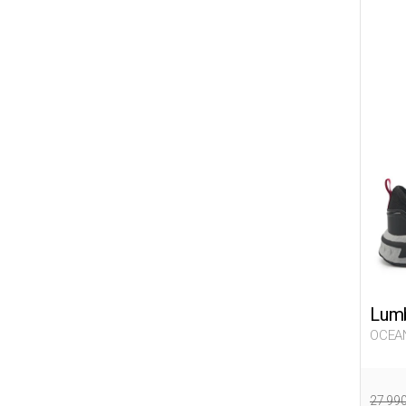
Lumb
OCEAN
27 99