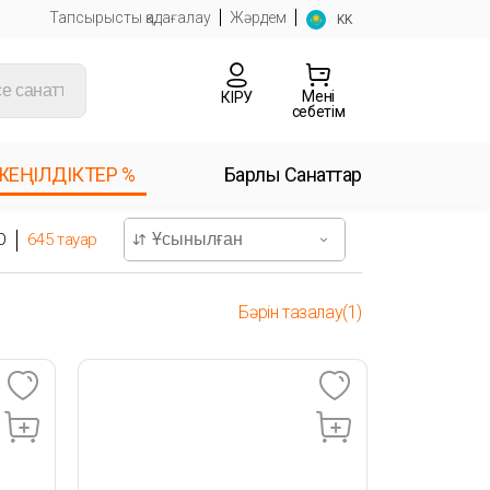
Тапсырысты қадағалау
Жәрдем
KK
Менің
КІРУ
себетім
ЖЕҢІЛДІКТЕР %
Барлық Санаттар
O
645
тауар
Бәрін тазалау(1)