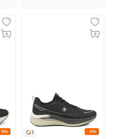
- 36%
- 33%
2