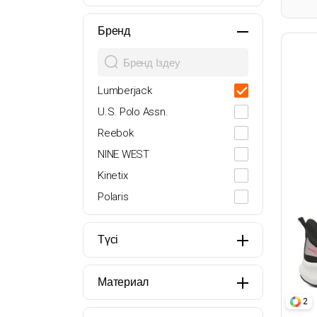
21
22
Бренд
23
24
Lumberjack
25
U.S. Polo Assn.
26
Reebok
27
NINE WEST
28
Kinetix
29
Polaris
30
Butigo
31
adidas
Түсі
32
Nike
33
Puma
Материал
34
PROSHOT
2
35