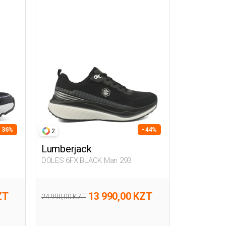
- 36%
- 44%
2
Lumberjack
DOLES 6FX BLACK Man 293
ZT
13 990,00 KZT
24 990,00 KZT