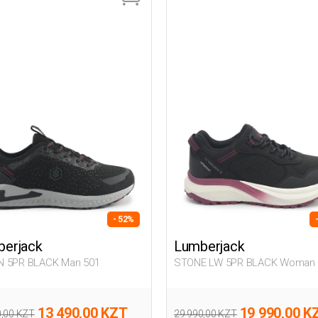
- 52%
erjack
Lumberjack
 5PR BLACK Man 501
STONE LW 5PR BLACK Woman 
13 490,00 KZT
19 990,00 K
0,00 KZT
29 990,00 KZT