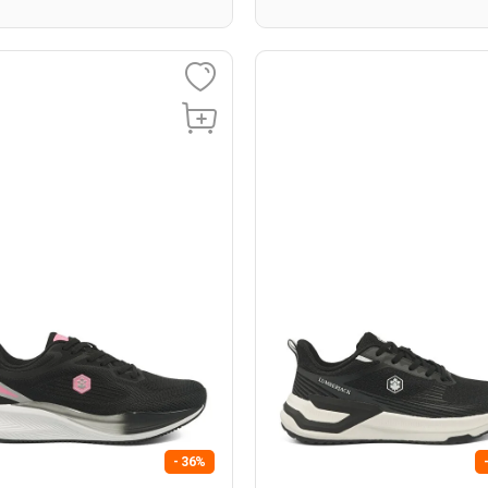
- 36%