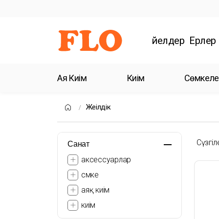
Әйелдер
Ерлер
Аяқ Киім
Киім
Сөмкеле
Жеңілдік
Сүзгіл
Санат
аксессуарлар
сөмке
аяқ киім
киім