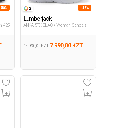
- 50%
- 47%
2
Lumberjack
n 425
ANKA 5FX BLACK Woman Sandals
T
7 990,00 KZT
14 990,00 KZT