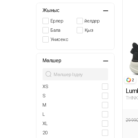
Жыныс
Ерлер
Әйелдер
Бала
Қыз
Унисекс
Мөлшер
2
XS
Lumb
S
THINK
M
L
29 99
XL
20