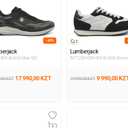
- 49%
2
erjack
Lumberjack
 6FX BLACK Man 501
INT1226Y039 6FX BLACK Woma
17 990,00 KZT
9 990,00 KZ
0,00 KZT
19 990,00 KZT