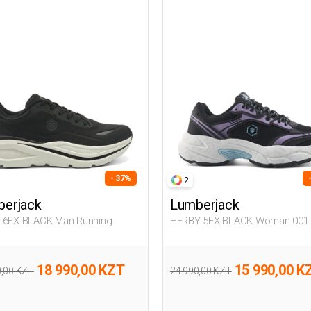
- 37%
2
erjack
Lumberjack
 6FX BLACK Man Running
HERBY 5FX BLACK Woman 001
18 990,00 KZT
15 990,00 K
0,00 KZT
24 990,00 KZT