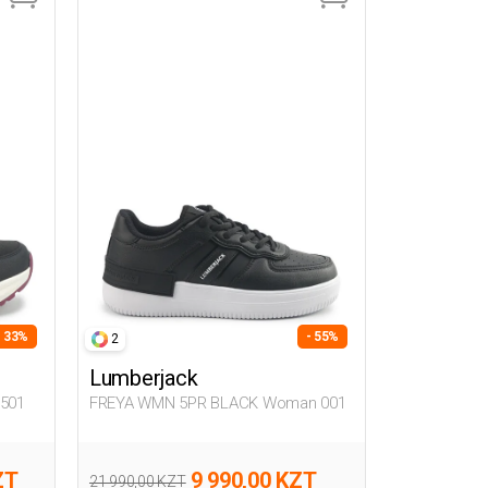
- 33%
- 55%
2
Lumberjack
501
FREYA WMN 5PR BLACK Woman 001
ZT
9 990,00 KZT
21 990,00 KZT