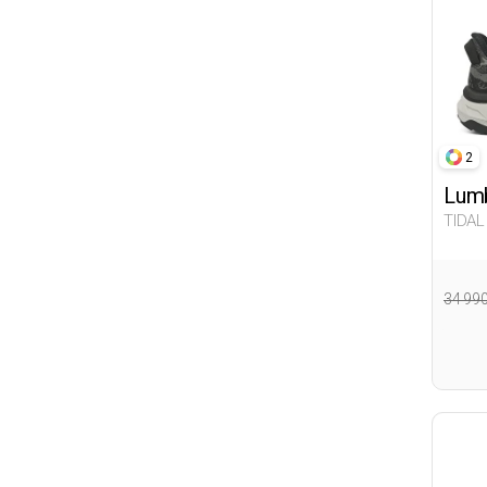
FLEXALL CFA
Forester
BATMAN
Balloon-s
Winx
2
LOL
Lumb
MARVEL COMICS
TIDAL
Flogart
34 99