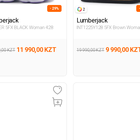
- 29%
2
erjack
Lumberjack
ER 5FX BLACK Woman 428
INT1225Y128 5FX Brown Woma
11 990,00 KZT
9 990,00 KZ
0,00 KZT
19 990,00 KZT