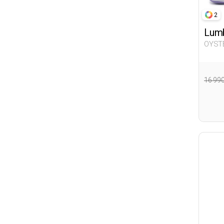
2
Lumb
OYST
16 99