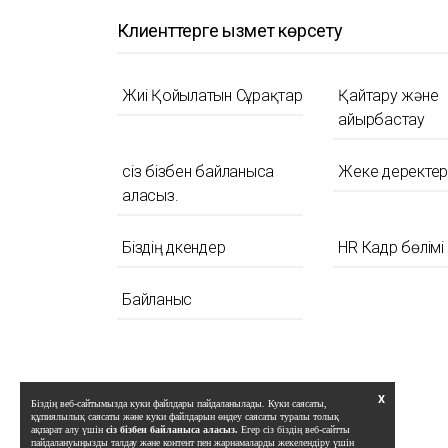
Клиенттерге қызмет көрсету
Жиі Қойылатын Сұрақтар
Қайтару және
айырбастау
сіз бізбен байланыса
Жеке деректер
аласыз.
Біздің дүкендер
HR Кадр бөлімі
Байланыс
X
Біздің веб-сайтымызда куки файлдары пайдаланылады. Куки саясаты,
құпиялылық саясаты және куки файлдарын өңдеу саясаты туралы толық
ақпарат алу үшін
сіз бізбен байланыса аласыз.
Егер сіз біздің веб-сайтты
пайдалануыңызды талдау және контент пен жарнамаларды жекелендіру үшін