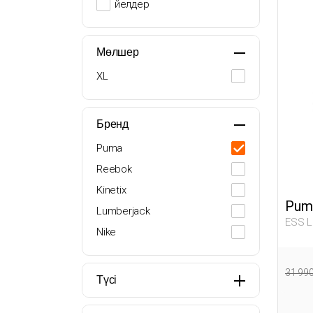
Әйелдер
Мөлшер
XL
Бренд
Puma
Reebok
Kinetix
Pum
Lumberjack
ESS L
Nike
Woma
31 99
Түсі