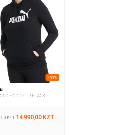
- 53%
a
OGO HOODIE TR BLACK
n 060
14 990,00 KZT
0,00 KZT