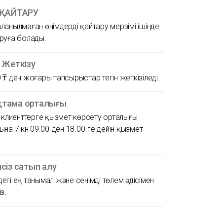
 ҚАЙТАРУ
ланылмаған өнімдерді қайтару мерзімі ішінде
руға болады.
н Жеткізу
 ₸ ден жоғары тапсырыстар тегін жеткізіледі.
тама орталығы
ң клиенттерге қызмет көрсету орталығы
ына 7 күн 09.00-ден 18.00-ге дейін қызмет
псіз сатып алу
егі ең танымал және сенімді төлем әдісімен
з.