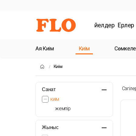
Әйелдер
Ерлер
Аяқ Киім
Киім
Сөмкеле
Киім
Сүзгіле
Санат
киім
жемпір
Жыныс