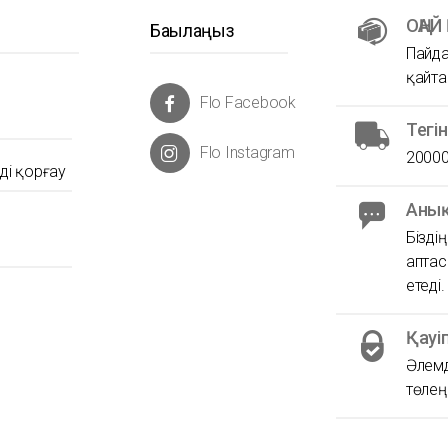
ОҢАЙ
Бақылаңыз
Пайда
қайта
Flo Facebook
Тегі
Flo Instagram
20000
ді қорғау
Анық
Бізді
аптас
етеді.
Қауі
Әлемд
төлеңі