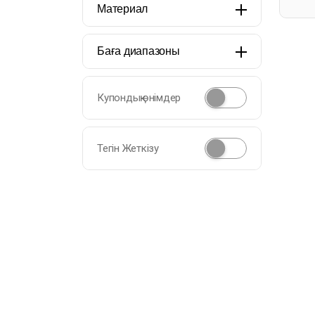
Материал
Баға диапазоны
Купондық өнімдер
Тегін Жеткізу