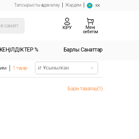
Тапсырысты қадағалау
Жәрдем
KK
Менің
КІРУ
себетім
ЖЕҢІЛДІКТЕР %
Барлық Санаттар
иім
1
тауар
Бәрін тазалау(1)