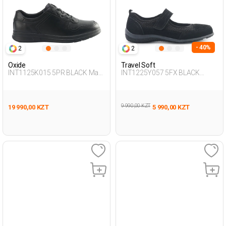
- 40%
2
2
Oxide
Travel Soft
INT1125K015 5PR BLACK Man
INT1225Y057 5FX BLACK
431
Woman 293
9 990,00 KZT
19 990,00 KZT
5 990,00 KZT