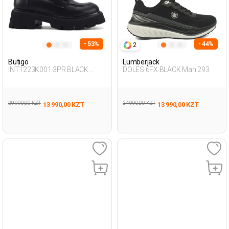
- 53%
- 44%
2
Butigo
Lumberjack
INT1223K001 3PR BLACK
DOLES 6FX BLACK Man 293
Woman 085
29 990,00 KZT
24 990,00 KZT
13 990,00 KZT
13 990,00 KZT