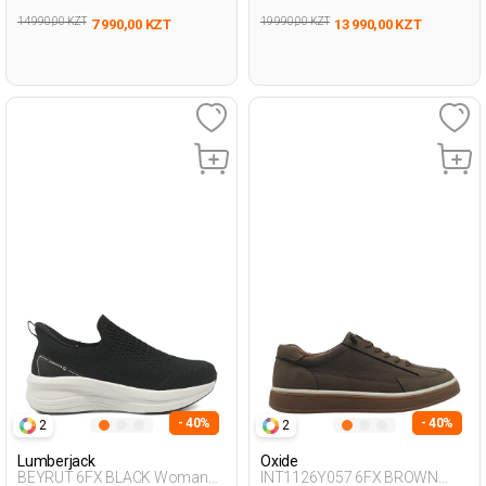
14 990,00 KZT
19 990,00 KZT
7 990,00 KZT
13 990,00 KZT
- 40%
- 40%
2
2
Lumberjack
Oxide
BEYRUT 6FX BLACK Woman
INT1126Y057 6FX BROWN