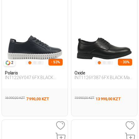
- 53%
- 30%
2
Polaris
Oxide
INT1226Y047 6FX BLACK
INT1126Y387 6FX BLACK Man
Woman 436
292
16 990,00 KZT
19 990,00 KZT
7 990,00 KZT
13 990,00 KZT