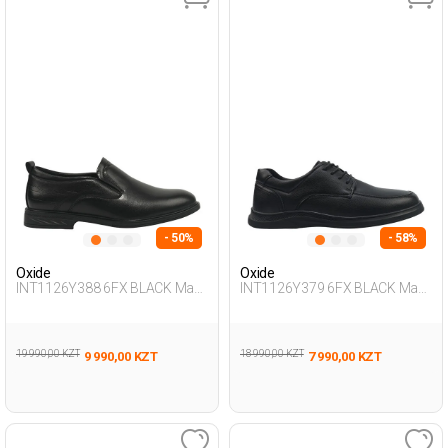
- 50%
- 58%
Oxide
Oxide
INT1126Y388 6FX BLACK Man
INT1126Y379 6FX BLACK Man
292
465
19 990,00 KZT
18 990,00 KZT
9 990,00 KZT
7 990,00 KZT