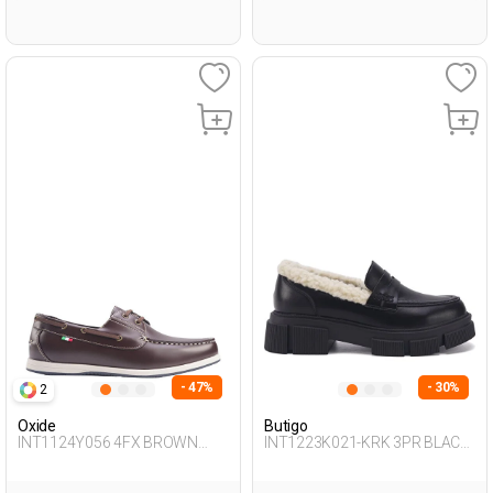
- 47%
- 30%
2
Oxide
Butigo
INT1124Y056 4FX BROWN
INT1223K021-KRK 3PR BLACK
Man 272
Woman 085