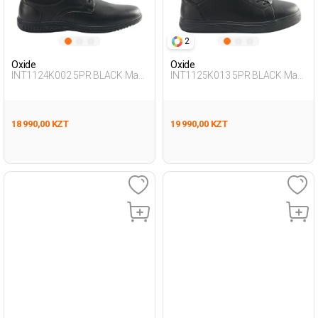
2
Oxide
Oxide
INT1124K002 5PR BLACK Man
INT1125K013 5PR BLACK Man
465
431
18 990,00 KZT
19 990,00 KZT