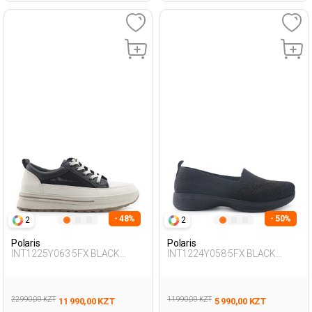
- 48%
- 50%
2
2
Polaris
Polaris
INT1225Y063 5FX BLACK
INT1224Y058 5FX BLACK
Woman 436
Woman 293
22 990,00 KZT
11 990,00 KZT
11 990,00 KZT
5 990,00 KZT