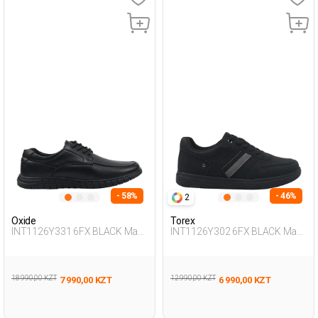
- 58%
- 46%
2
Oxide
Torex
INT1126Y331 6FX BLACK Man
INT1126Y302 6FX BLACK Man
465
431
18 990,00 KZT
12 990,00 KZT
7 990,00 KZT
6 990,00 KZT