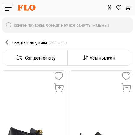
күндізгі аяқ киім
 (360 тауар) 
Сүзгіден өткізу
Ұсынылған