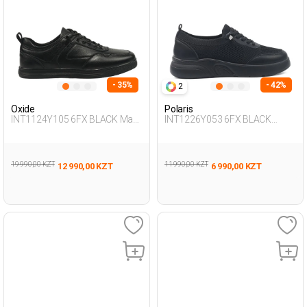
- 35%
- 42%
2
Oxide
Polaris
INT1124Y105 6FX BLACK Man
INT1226Y053 6FX BLACK
436
Woman 293
19 990,00 KZT
11 990,00 KZT
12 990,00 KZT
6 990,00 KZT