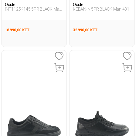
Oxide
Oxide
INT1125K145 5PR BLACK Man
KEBAN-N 5PR BLACK Man 431
431
18 990,00 KZT
32 990,00 KZT