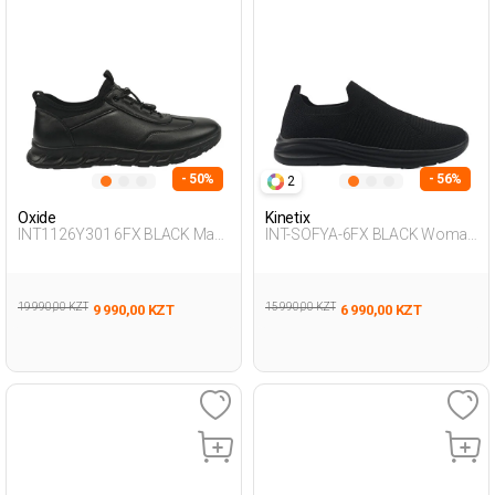
- 50%
- 56%
2
Oxide
Kinetix
INT1126Y301 6FX BLACK Man
INT-SOFYA-6FX BLACK Woman
431
293
19 990,00 KZT
15 990,00 KZT
9 990,00 KZT
6 990,00 KZT