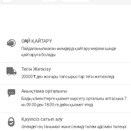
ОҢАЙ ҚАЙТАРУ
Пайдаланылмаған өнімдерді қайтару мерзімі ішінде
қайтаруға болады.
Тегін Жеткізу
20000 ₸ ден жоғары тапсырыстар тегін жеткізіледі.
Анықтама орталығы
Біздің клиенттерге қызмет көрсету орталығы аптасына 7
күн 09.00-ден 18.00-ге дейін қызмет етеді.
Қауіпсіз сатып алу
Әлемдегі ең танымал және сенімді төлем әдісімен төлеңіз.