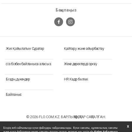
Бақылаңыз
Жиі Қойылатын Сұрақтар
Қайтару және айырбастау
сіз бізбен байланыса аласыз.
Жеке деректерді қорғау
Біздің дүкендер
HR Кадр бөлімі
Байланыс
© 2026 FLO.COM.KZ. БАРЛЫҚ ҚҰҚЫҚТАР САҚТАЛҒАН.
X
Біздің веб-сайтымызда куки файлдары пайдаланылады. Куки саясаты, құпиялылық саясаты
және куки файлдарын өңдеу саясаты туралы толық ақпарат алу үшін
сіз бізбен байланыса