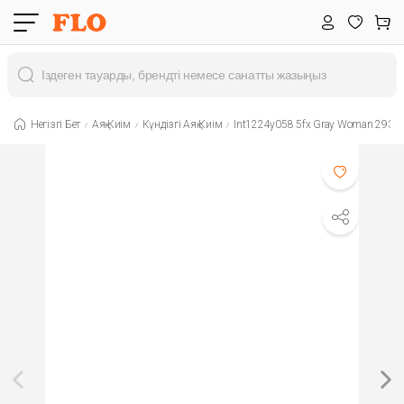
Негізгі Бет
Аяқ Киім
Күндізгі Аяқ Киім
Int1224y058 5fx Gray Woman 293