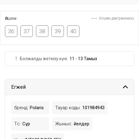
Өлшем :
Өлшем диаграммасы
36
37
38
39
40
Болжалды жеткізу күні:
11 - 13 Тамыз
Егжей
бренд:
Polaris
Тауар коды:
101984943
Түс:
Сұр
Жыныс:
Әйелдер