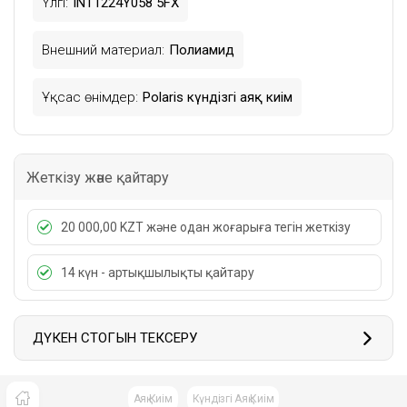
Үлгі:
INT1224Y058 5FX
Внешний материал:
Полиамид
Ұқсас өнімдер:
Polaris күндізгі аяқ киім
Жеткізу және қайтару
20 000,00 KZT және одан жоғарыға тегін жеткізу
14 күн - артықшылықты қайтару
ДҮКЕН СТОГЫН ТЕКСЕРУ
Аяқ Киім
Күндізгі Аяқ Киім