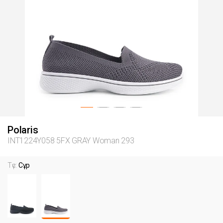
Polaris
INT1224Y058 5FX GRAY Woman 293
Түс:
Сұр