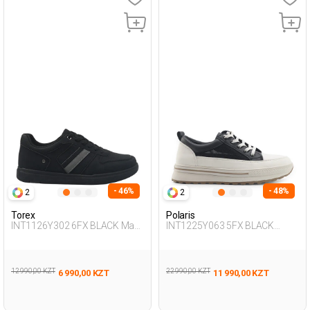
- 46%
- 48%
2
2
Torex
Polaris
INT1126Y302 6FX BLACK Man
INT1225Y063 5FX BLACK
431
Woman 436
12 990,00 KZT
22 990,00 KZT
6 990,00 KZT
11 990,00 KZT