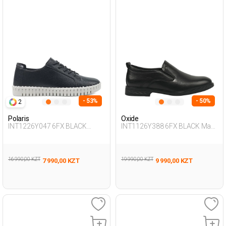
- 53%
- 50%
2
Polaris
Oxide
INT1226Y047 6FX BLACK
INT1126Y388 6FX BLACK Man
Woman 436
292
16 990,00 KZT
19 990,00 KZT
7 990,00 KZT
9 990,00 KZT