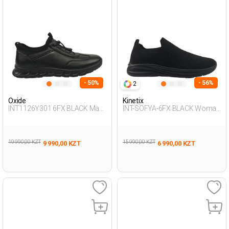
- 50%
- 56%
2
Oxide
Kinetix
INT1126Y301 6FX BLACK Man
INT-SOFYA-6FX BLACK Woman
431
293
19 990,00 KZT
15 990,00 KZT
9 990,00 KZT
6 990,00 KZT