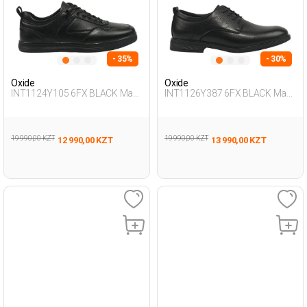
- 35%
- 30%
Oxide
Oxide
INT1124Y105 6FX BLACK Man
INT1126Y387 6FX BLACK Man
436
292
19 990,00 KZT
19 990,00 KZT
12 990,00 KZT
13 990,00 KZT