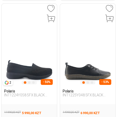
- 50%
- 53%
2
Polaris
Polaris
INT1224Y058 5FX BLACK
INT1225Y048 5FX BLACK
Woman 293
Woman 189
11 990,00 KZT
14 990,00 KZT
5 990,00 KZT
6 990,00 KZT