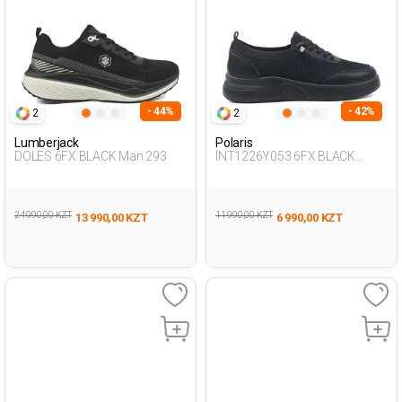
- 44%
- 42%
2
2
Lumberjack
Polaris
DOLES 6FX BLACK Man 293
INT1226Y053 6FX BLACK
Woman 293
24 990,00 KZT
11 990,00 KZT
13 990,00 KZT
6 990,00 KZT