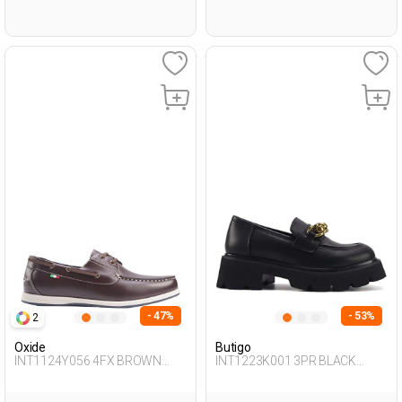
- 47%
- 53%
2
Oxide
Butigo
INT1124Y056 4FX BROWN
INT1223K001 3PR BLACK
Man 272
Woman 085