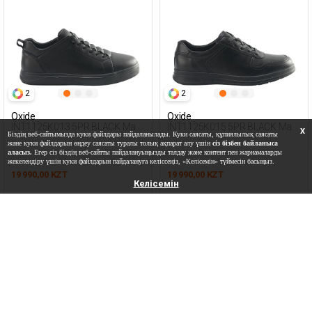
2
2
Oxide
Oxide
INT1125K013 5PR BLACK Man
INT1125K015 5PR BLACK Man
X
Біздің веб-сайтымызда куки файлдары пайдаланылады. Куки саясаты, құпиялылық саясаты
431
431
және куки файлдарын өңдеу саясаты туралы толық ақпарат алу үшін
сіз бізбен байланыса
аласыз.
Егер сіз біздің веб-сайтты пайдалануыңызды талдау және контент пен жарнамаларды
жекелендіру үшін куки файлдарын пайдалануға келіссеңіз, «Келісемін» түймесін басыңыз.
19 990,00 KZT
19 990,00 KZT
Келісемін