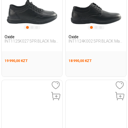
Oxide
Oxide
INT1125K027 5PR BLACK Man
INT1124K002 5PR BLACK Man
436
465
19 990,00 KZT
18 990,00 KZT