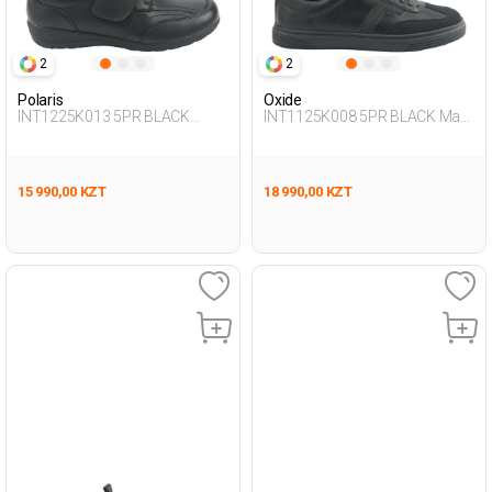
2
2
Polaris
Oxide
INT1225K013 5PR BLACK
INT1125K008 5PR BLACK Man
Woman 189
431
15 990,00 KZT
18 990,00 KZT