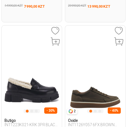
14 990,00 KZT
29 990,00 KZT
7 990,00 KZT
13 990,00 KZT
- 30%
- 40%
2
Butigo
Oxide
INT1223K021-KRK 3PR BLACK
INT1126Y057 6FX BROWN