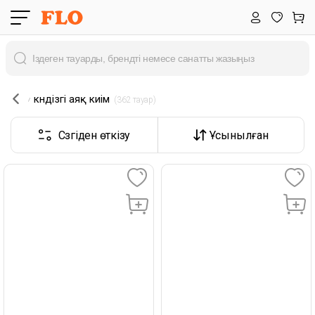
күндізгі аяқ киім
 (362 тауар) 
Сүзгіден өткізу
Ұсынылған