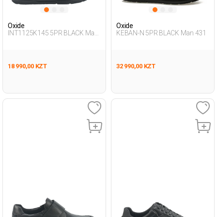
Oxide
Oxide
INT1125K145 5PR BLACK Man
KEBAN-N 5PR BLACK Man 431
431
18 990,00 KZT
32 990,00 KZT