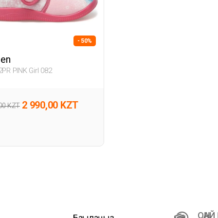
- 50%
zen
2PR PINK Girl 082
2 990,00 KZT
,00 KZT
ОҢАЙ
Бақылаңыз