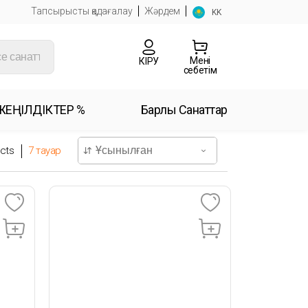
Тапсырысты қадағалау
Жәрдем
KK
Менің
КІРУ
себетім
ЖЕҢІЛДІКТЕР %
Барлық Санаттар
cts
7
тауар