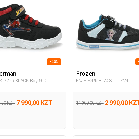
- 43%
derman
Frozen
K.P2PR BLACK Boy 500
ENJE.F2PR BLACK Girl 424
7 990,00 KZT
2 990,00 KZ
0,00 KZT
11 990,00 KZT