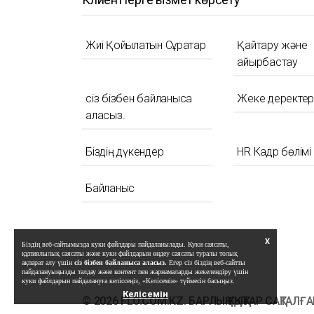
Жиі Қойылатын Сұрақтар
Қайтару және
айырбастау
сіз бізбен байланыса
Жеке деректерд
аласыз.
Біздің дүкендер
HR Кадр бөлімі
Байланыс
X
Біздің веб-сайтымызда куки файлдары пайдаланылады. Куки саясаты,
құпиялылық саясаты және куки файлдарын өңдеу саясаты туралы толық
ақпарат алу үшін
сіз бізбен байланыса аласыз.
Егер сіз біздің веб-сайтты
пайдалануыңызды талдау және контент пен жарнамаларды жекелендіру үшін
куки файлдарын пайдалануға келіссеңіз, «Келісемін» түймесін басыңыз.
Келісемін
© 2026 FLO.COM.KZ. БАРЛЫҚ ҚҰҚЫҚТАР САҚТАЛҒА