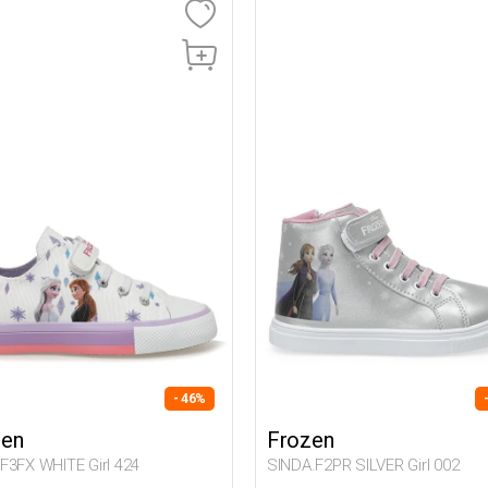
- 46%
zen
Frozen
F3FX WHITE Girl 424
SINDA.F2PR SILVER Girl 002