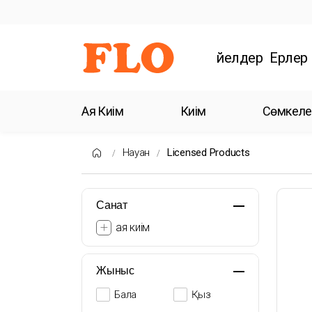
Әйелдер
Ерлер
Аяқ Киім
Киім
Сөмкеле
Науқан
Licensed Products
Санат
аяқ киім
Жыныс
Бала
Қыз