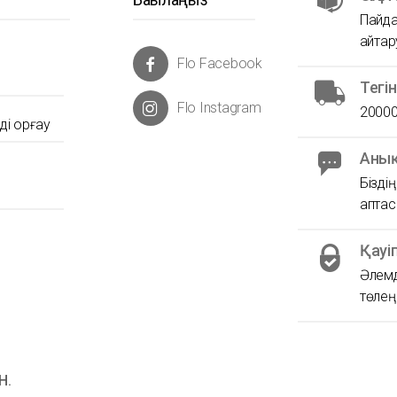
Пайда
қайта
Flo Facebook
Тегі
Flo Instagram
20000
і қорғау
Анық
Бізді
аптас
Қауі
Әлемд
төлеңі
Н.