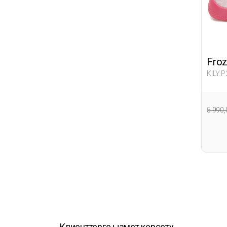
Fro
KILY.P
5 990
Клиенттерге қызмет көрсету