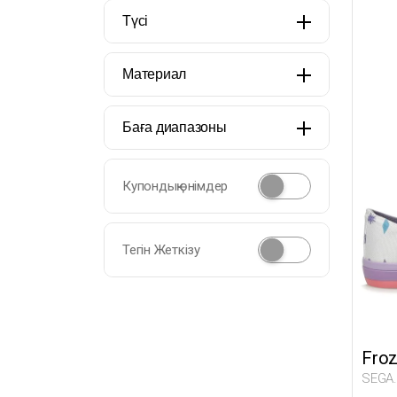
Түсі
Материал
Баға диапазоны
Купондық өнімдер
Тегін Жеткізу
Fro
SEGA.