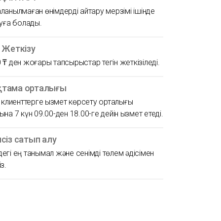
ланылмаған өнімдерді қайтару мерзімі ішінде
руға болады.
н Жеткізу
 ₸ ден жоғары тапсырыстар тегін жеткізіледі.
тама орталығы
ң клиенттерге қызмет көрсету орталығы
ына 7 күн 09.00-ден 18.00-ге дейін қызмет етеді.
псіз сатып алу
егі ең танымал және сенімді төлем әдісімен
з.