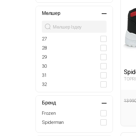
Мөлшер
27
28
29
30
Spi
31
TOPRI
32
33
13 99
34
Бренд
35
Frozen
Spiderman