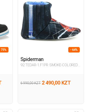
- 75%
- 64%
Spiderman
92.TEDAR-1.F1PR SMOKE-COLORED
Boy 082
T
2 490,00 KZT
6 990,00 KZT